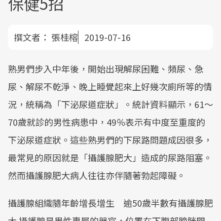
保健5招
撰文者：
張桂榕
2019-07-16
熟男們步入中年後，開始出現解尿困難、頻尿、急
尿、解尿不乾淨、晚上睡覺起來上好幾次廁所等的情
況，統稱為「下泌尿道症狀」。統計資料顯示，61～
70歲就診的男性病患中，49％表示有中度至重度的
下泌尿道症狀。這些熟男們的下尿路問題成因很多，
最常見的原因就是「攝護腺肥大」造成的尿路阻塞。
然而攝護腺肥大病人往往亦伴隨著勃起障礙。
攝護腺組織隨年齡增長增生 逾50歲半數有攝護腺肥
大 攝護腺是男性專屬的器官，位置在下腹部膀胱開