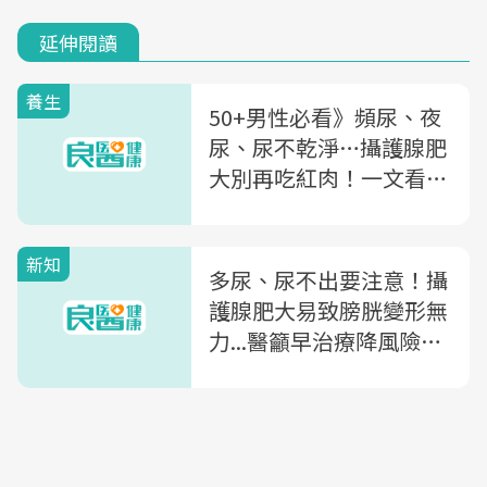
延伸閱讀
養生
50+男性必看》頻尿、夜
尿、尿不乾淨…攝護腺肥
大別再吃紅肉！一文看懂
6大飲食要點
新知
多尿、尿不出要注意！攝
護腺肥大易致膀胱變形無
力...醫籲早治療降風險，
推3物保養攝護腺