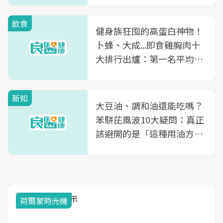
飲食
健身族狂囤的高蛋白神物！
卜蜂、大成...即食雞胸肉十
大排行出爐：第一名平均一
片不到50元
新知
大豆油、調和油還能吃嗎？
苯駢芘風波10大疑問：真正
該避開的是「這種用油方
式」
荷爾蒙時光機