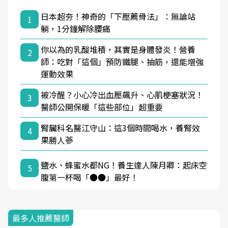
日本超夯！神奇的「下壓薦骨法」：無論站
1
躺，1分鐘解除腰痛
你以為的乳酸堆積，其實是身體發炎！營養
2
師：吃對「這個」預防鐵腿、抽筋，還能增強
運動效果
被冷醒？小心冷出血壓飆升、心肌梗塞狀況！
3
醫師公開保暖「這些部位」超重要
腎臟科名醫江守山：這3個時間喝水，養腎效
4
果勝人蔘
鹽水、蜂蜜水都NG！養生達人陳月卿：起床空
5
腹第一杯喝「●●」最好！
最多人推薦醫師