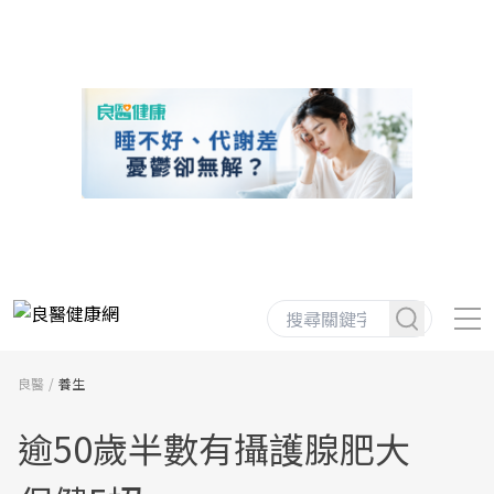
良醫
養生
逾50歲半數有攝護腺肥大