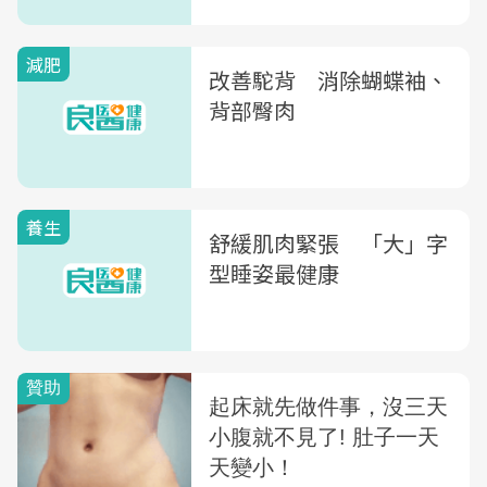
減肥
改善駝背 消除蝴蝶袖、
背部臀肉
養生
舒緩肌肉緊張 「大」字
型睡姿最健康