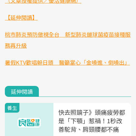
（文章授權提供／優活健康網）
【延伸閱讀】
桃市肺炎預防傲視全台 新型肺炎鏈球菌疫苗接種服
務再升級
暑假KTV歡唱躲日頭 醫籲當心「金嗓進、倒嗓出」
延伸閱讀
養生
快去照鏡子》頭痛疲勞都
是「下顎」惹禍！1秒改
善駝背、肩頸腰都不痛