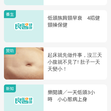
養生
低頭族肩頸早衰 4招健
頸操保健
新知
樂閱讀／一天低頭3小
時 小心惹病上身