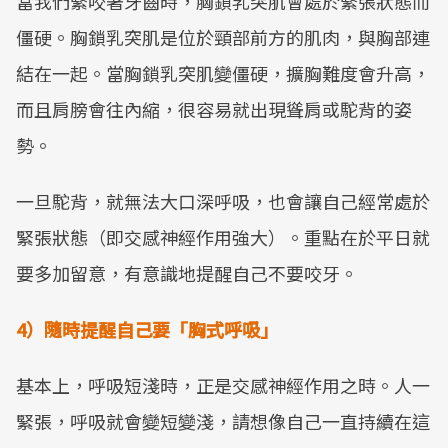
當我們緊咬著牙齒時，胸鎖乳突肌會處於緊張狀態而
僵硬。胸鎖乳突肌是位於頸部前方的肌肉，與胸部連
結在一起。當胸鎖乳突肌變僵硬，擴胸難度會升高，
而且肩膀會往內縮，很容易就出現聳肩或駝背的姿
勢。
一旦駝背，就無法大口深呼吸，也會讓自己經常處於
緊張狀態（即交感神經作用強大）。重點在於平日就
要多加留意，有意識地提醒自己不要咬牙。
4）隨時提醒自己要「胸式呼吸」
基本上，呼吸短淺時，正是交感神經作用之時。人一
緊張，呼吸就會變短變淺，請想像自己一直持續在這