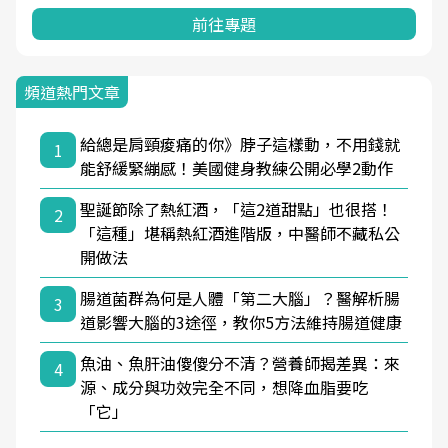
前往專題
頻道熱門文章
給總是肩頸痠痛的你》脖子這樣動，不用錢就
1
能舒緩緊繃感！美國健身教練公開必學2動作
聖誕節除了熱紅酒，「這2道甜點」也很搭！
2
「這種」堪稱熱紅酒進階版，中醫師不藏私公
開做法
腸道菌群為何是人體「第二大腦」？醫解析腸
3
道影響大腦的3途徑，教你5方法維持腸道健康
魚油、魚肝油傻傻分不清？營養師揭差異：來
4
源、成分與功效完全不同，想降血脂要吃
「它」