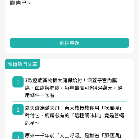
顧自己。
前往專題
頻道熱門文章
3款癌症藥物擴大健保給付！涵蓋子宮內膜
1
癌、血癌與肺癌，每年最高可省454萬元，適
用條件一次看
夏天蒼蠅滿天飛！台大教授教你用「吹風機」
2
對付它，廚房必有的「這種調味料」竟是蒼蠅
剋星～
原來一千年前「人工呼吸」是對著「那個洞」
3