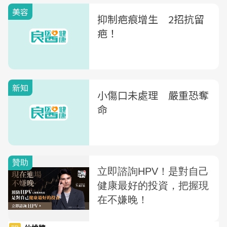
美容
抑制疤痕增生 2招抗留
疤！
新知
小傷口未處理 嚴重恐奪
命