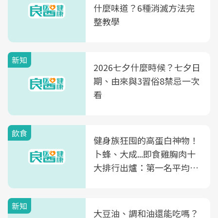
什麼味道？6種消滅方法完
整教學
新知
2026七夕什麼時候？七夕日
期、由來與3習俗8禁忌一次
看
飲食
健身族狂囤的高蛋白神物！
卜蜂、大成...即食雞胸肉十
大排行出爐：第一名平均一
片不到50元
新知
大豆油、調和油還能吃嗎？