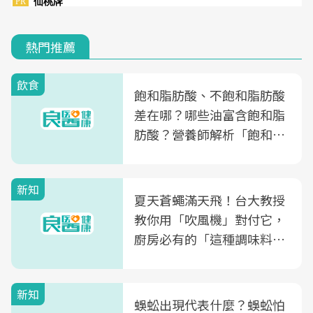
熱門推薦
飲食
飽和脂肪酸、不飽和脂肪酸
差在哪？哪些油富含飽和脂
肪酸？營養師解析「飽和脂
肪酸」的優缺點、建議攝取
量
新知
夏天蒼蠅滿天飛！台大教授
教你用「吹風機」對付它，
廚房必有的「這種調味料」
竟是蒼蠅剋星～
新知
蜈蚣出現代表什麼？蜈蚣怕