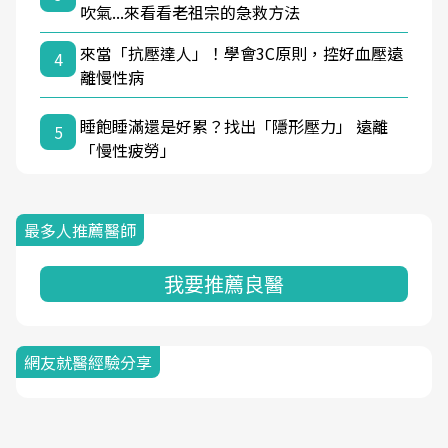
吹氣...來看看老祖宗的急救方法
來當「抗壓達人」！學會3C原則，控好血壓遠
4
離慢性病
睡飽睡滿還是好累？找出「隱形壓力」 遠離
5
「慢性疲勞」
最多人推薦醫師
我要推薦良醫
網友就醫經驗分享