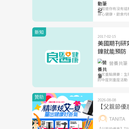
不知道你有沒有這
身心健康，飲食均
新知
2017-02-15
美國期刊研
鐘就能預防
營養共筆 
本文重點摘要：生
的中度到重度活動