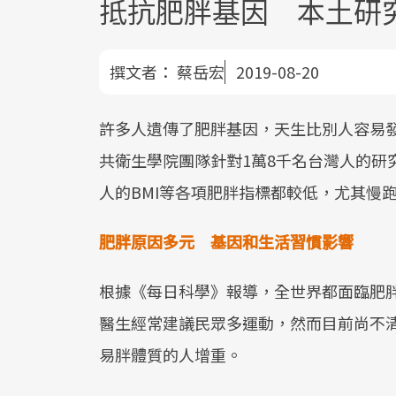
抵抗肥胖基因 本土研
撰文者：
蔡岳宏
2019-08-20
許多人遺傳了肥胖基因，天生比別人容易
共衛生學院團隊針對1萬8千名台灣人的研
人的BMI等各項肥胖指標都較低，尤其慢
肥胖原因多元 基因和生活習慣影響
根據《每日科學》報導，全世界都面臨肥
醫生經常建議民眾多運動，然而目前尚不
易胖體質的人增重。