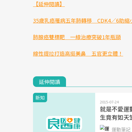
【延伸閱讀】
35歲乳癌罹病五年肺轉移 CDK4／6助縮
肺腺癌雙標靶 一線治療突破1年瓶頸
線性提拉打造高挺美鼻 五官更立體！
延伸閱讀
新知
2015-07-24
就是不愛運動
生竟有如天
運動筆記 