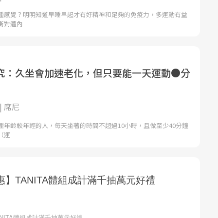
種感覺？明明知道早睡早起才有好精神和足夠的免疫力，多運動有益
衡對體內
究：久坐會加速老化，但只要能一天運動●分
| 席尼
理年齡較年輕的人，每天坐著的時間不超過10小時，且做至少40分鐘
（運