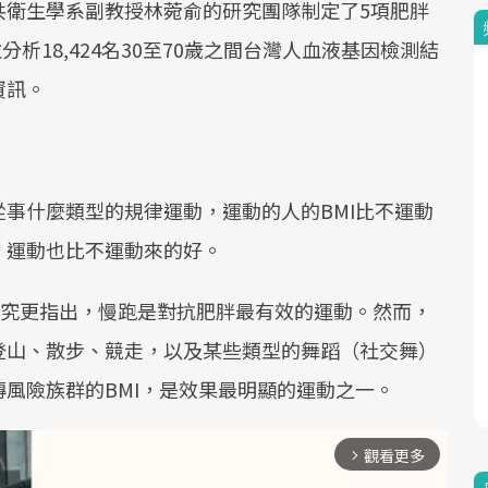
共衛生學系副教授林菀俞的研究團隊制定了5項肥胖
析18,424名30至70歲之間台灣人血液基因檢測結
資訊。
事什麼類型的規律運動，運動的人的BMI比不運動
，運動也比不運動來的好。
研究更指出，慢跑是對抗肥胖最有效的運動。然而，
登山、散步、競走，以及某些類型的舞蹈（社交舞）
風險族群的BMI，是效果最明顯的運動之一。
觀看更多
arrow_forward_ios