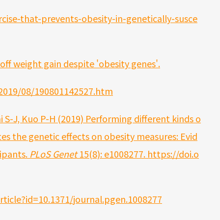
cise-that-prevents-obesity-in-genetically-susce
off weight gain despite 'obesity genes'.
s/2019/08/190801142527.htm
sai S-J, Kuo P-H (2019) Performing different kinds o
ates the genetic effects on obesity measures: Evid
ipants.
PLoS Genet
15(8): e1008277. https://doi.o
article?id=10.1371/journal.pgen.1008277