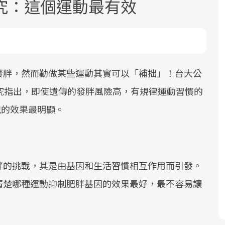
究：這個運動最有效
發胖，然而勤做某些運動其實可以「補拙」！台大公
究指出，即使遺傳的發胖風險高，有規律運動習慣的
面對超高齡社會的浪潮，台灣正在快速
2025年，就到良醫生活祭體驗「一站式
良醫健康網從「換季的身體變化」出
跑的效果最明顯。
邁向「健康照護」的新時代。隨著國家
健康新生活」，從講座、體驗到運動，
發，透過醫學觀點與日常感受的對話，
政策如「健康台灣推動委員會」與「長
全面啟動你的健康革命！
建立對亞健康的認知，進而引導實際的
照3.0」的推進，「預防醫學」已成全民
改善行動。
關注的核心議題。然而，健檢不只是醫
胖的挑戰，其是由基因和生活習慣相互作用而引發。
療院所的服務，更是民眾了解自身健康
狀況、啟動健康管理的重要起點。
清楚哪種運動抑制肥胖基因的效果最好，最不容易讓
前往專題
前往專題
前往專題