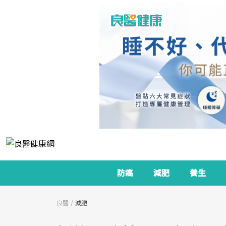
防癌
減肥
養生
良醫
減肥