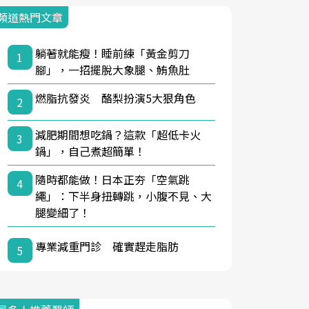
頻道熱門文章
躺著就能瘦！睡前練「黃金剪刀
1
腳」，一招擺脫大象腿、鮪魚肚
燃脂抗發炎 酪梨扮演5大狠角色
2
減肥期間想吃鍋？這款「超低卡火
3
鍋」，自己煮超簡單！
隨時都能做！日本正夯「空氣跳
4
繩」：下半身扭轉跳，小腹不見、大
腿變細了！
專業減重門診 確實趕走脂肪
5