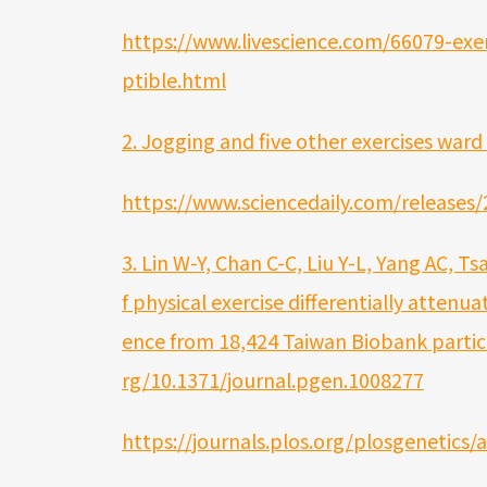
https://www.livescience.com/66079-exer
ptible.html
2. Jogging and five other exercises ward 
https://www.sciencedaily.com/release
3. Lin W-Y, Chan C-C, Liu Y-L, Yang AC, T
f physical exercise differentially attenu
ence from 18,424 Taiwan Biobank partic
rg/10.1371/journal.pgen.1008277
https://journals.plos.org/plosgenetics/