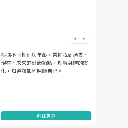
根據不同性別與年齡，帶你找到過去、
因應超高齡
現在、未來的健康節點，理解身體的變
「2025
化，知道該如何照顧自己。
康促進為目
民眾健康的
查、數據分
一起成為台
前往專題