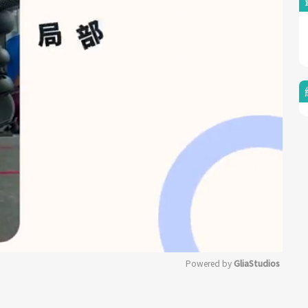
Powered by 
GliaStudios
Mute