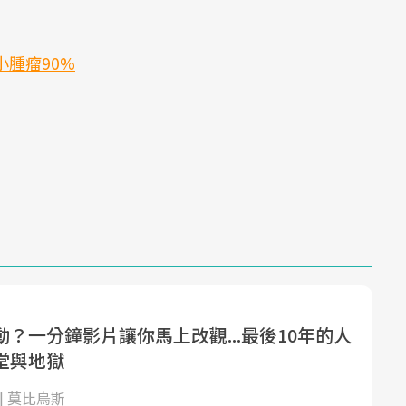
小腫瘤90%
？一分鐘影片讓你馬上改觀...最後10年的人
堂與地獄
| 莫比烏斯