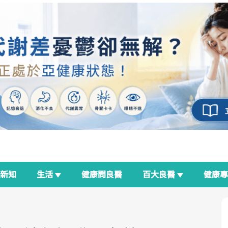
新知
生活
健康問良醫
百大良醫
健康
良醫生活祭
我與健康韌性的距離