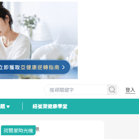
登入
專題
紐崔萊健康學堂
荷爾蒙時光機
2025健檢