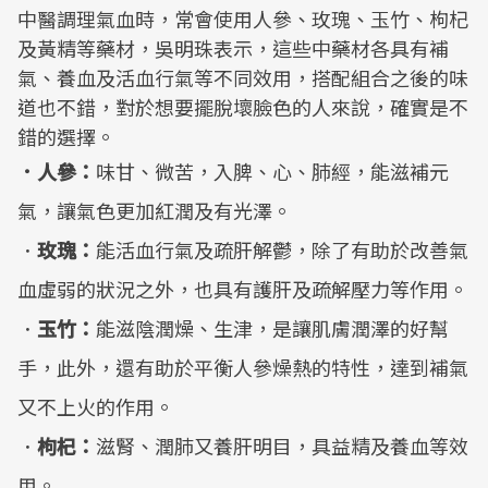
中醫調理氣血時，常會使用人參、玫瑰、玉竹、枸杞
及黃精等藥材，吳明珠表示，這些中藥材各具有補
氣、養血及活血行氣等不同效用，搭配組合之後的味
道也不錯，對於想要擺脫壞臉色的人來說，確實是不
錯的選擇。
．人參：
味甘、微苦，入脾、心、肺經，能滋補元
氣，讓氣色更加紅潤及有光澤。
．
玫瑰：
能活血行氣及疏肝解鬱，除了有助於改善氣
血虛弱的狀況之外，也具有護肝及疏解壓力等作用。
．
玉竹：
能滋陰潤燥、生津，是讓肌膚潤澤的好幫
手，此外，還有助於平衡人參燥熱的特性，達到補氣
又不上火的作用。
．
枸杞：
滋腎、潤肺又養肝明目，具益精及養血等效
用。