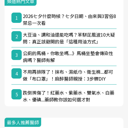
頻道熱門文章
2026七夕什麼時候？七夕日期、由來與3習俗8
1
禁忌一次看
大豆油、調和油還能吃嗎？苯駢芘風波10大疑
2
問：真正該避開的是「這種用油方式」
公廁的馬桶，你敢坐嗎...》馬桶坐墊會傳染性
3
病嗎？醫師有解
不用再排隊了！抹布、濕紙巾、衛生棉...都可
4
做「布口罩」！麻醉醫師親授：3步驟DIY
跌倒擦傷了！紅藥水、紫藥水、雙氧水、白藥
5
水、優碘...藥師教你該如何選才對
最多人推薦醫師