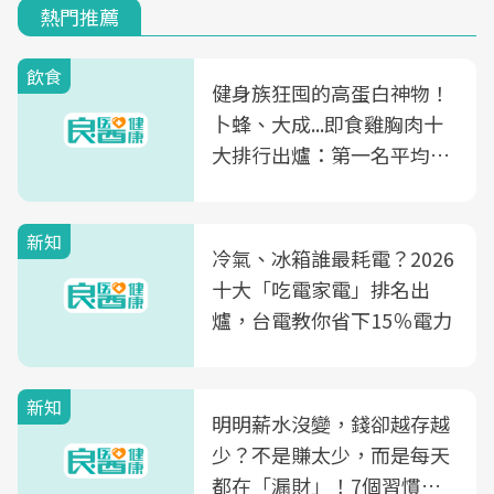
熱門推薦
飲食
健身族狂囤的高蛋白神物！
卜蜂、大成...即食雞胸肉十
大排行出爐：第一名平均一
片不到50元
新知
冷氣、冰箱誰最耗電？2026
十大「吃電家電」排名出
爐，台電教你省下15％電力
新知
明明薪水沒變，錢卻越存越
少？不是賺太少，而是每天
都在「漏財」！7個習慣一