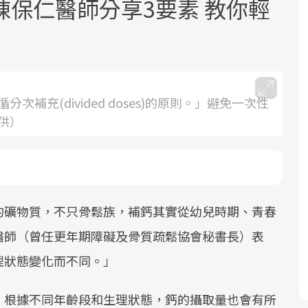
保仁醫師分享3要素 教你輕
補充(divided doses)的原則。」避免一次性
供）
面對超高齡社會的浪潮，台灣正在快速
邁向「健康照護」的新時代。隨著國家
政策如「健康台灣推動委員會」與「長
照3.0」的推進，「預防醫學」已成全民
關注的核心議題。然而，健檢不只是醫
的礦物質，不只骨鬆族，補鈣其實從幼兒時期、青春
療院所的服務，更是民眾了解自身健康
醫師（曾任更年期障礙及骨質疏鬆協會秘書長）表
狀況、啟動健康管理的重要起點。
理狀態變化而不同。」
前往專題
：根據不同年齡段和生理狀態，鈣的攝取量也會有所