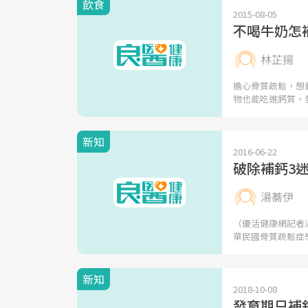
飲食
2015-08-05
不喝牛奶怎
林芷揚
擔心骨質疏鬆，想
物也能吃進鈣質，
新知
2016-06-22
破除補鈣3
湯蕎伊
（優活健康網記者
華民國骨質疏鬆症
新知
2018-10-08
發育期只補