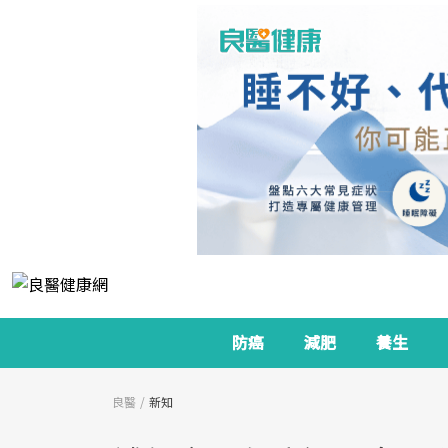
防癌
減肥
養生
良醫
新知