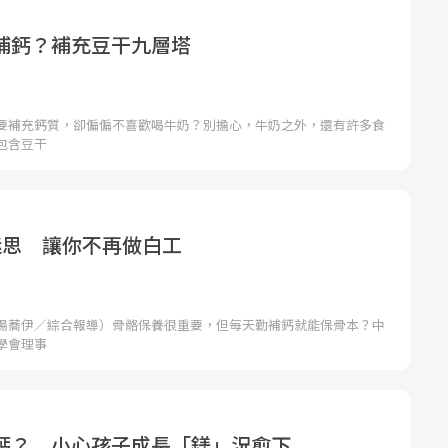
補鈣？補充豆干九層塔
要補充鈣質，卻偏偏不喜歡喝牛奶？別擔心，牛奶之外，還有許多食
包含豆干
迷思 讓你不再做白工
湯蕎伊／綜合報導）骨骼保養很重要，但每天勤補鈣就能保骨本？中
學會理事
鈣？ 小心孩子成長「鎂」況愈下