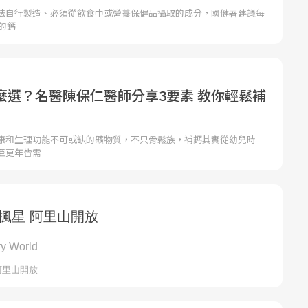
法自行製造、必須從飲食中或營養保健品攝取的成分，國健署建議每
克的鈣
麼選？名醫陳保仁醫師分享3要素 教你輕鬆補
康和生理功能不可或缺的礦物質，不只骨鬆族，補鈣其實從幼兒時
至更年皆需