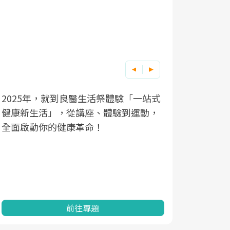
2025年，就到良醫生活祭體驗「一站式
良醫健康網
根據不同性
因應超高齡
健康新生活」，從講座、體驗到運動，
發，透過醫
現在、未來
「2025
全面啟動你的健康革命！
建立對亞健
化，知道該
康促進為目
改善行動。
民眾健康的
查、數據分
一起成為台
前往專題