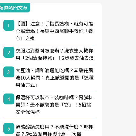
頻道熱門文章
【圖】注意！手指長這樣，就有可能
1
心臟衰竭！長庚中西醫聯手教你「養
心」之道
衣服沾到醬料怎麼辦？洗衣達人教你
2
用「2個清潔神物」＋2步驟去油去漬
大豆油、調和油還能吃嗎？苯駢芘風
3
波10大疑問：真正該避開的是「這種
用油方式」
保溫杯可以裝茶、裝咖啡嗎？腎臟科
4
醫師：最不該裝的是「它」！5招挑
安全保溫杯
過碳酸鈉怎麼用？不能洗什麼？哪裡
5
買？5種清潔用途與比例一次懂