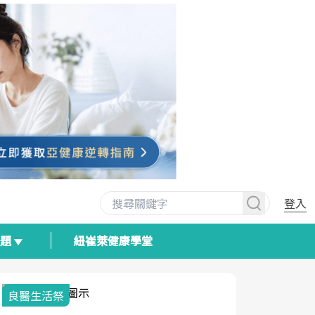
登入
專題
紐崔萊健康學堂
良醫生活祭
我與健康韌
荷爾蒙時光
2025健檢