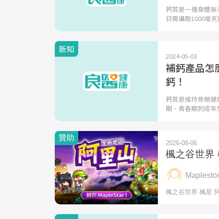
鈣質是一種身體無
日需攝取1000毫
新知
2024-05-03
補鈣產品怎
鈣！
鈣質是維持骨骼健
期、青春期到成年