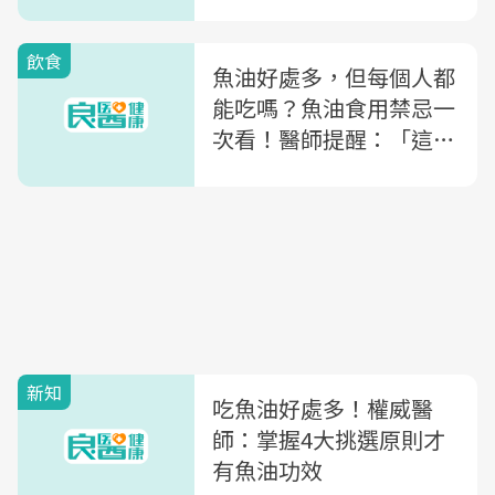
囊？「4大迷思」一次全
解析
飲食
魚油好處多，但每個人都
能吃嗎？魚油食用禁忌一
次看！醫師提醒：「這些
人」要避免，這樣挑，
CP值高又天然
新知
吃魚油好處多！權威醫
師：掌握4大挑選原則才
有魚油功效