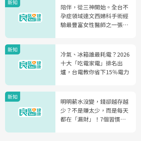
新知
陪伴，從三神開始。全台不
孕症領域達文西婦科手術經
驗最豐富女性醫師之一張永
玲領軍，打造全台首創「生
殖銀行概念形象館」，攜手
新知
光田醫院建構360度女性健
冷氣、冰箱誰最耗電？2026
康照護生態圈
十大「吃電家電」排名出
爐，台電教你省下15％電力
新知
明明薪水沒變，錢卻越存越
少？不是賺太少，而是每天
都在「漏財」！7個習慣一
次看