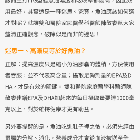
廠商主打rTG型態魚油濃度和吸收率都最高，因此效
用最好，其實這是一種迷思。究竟，魚油應該如何選
才對呢？就讓雙和醫院家庭醫學科醫師陳敬睿幫大家
釐清正確觀念，破除似是而非的迷思！
迷思一、高濃度等於好魚油？
正解：提高濃度只是縮小魚油膠囊的體積，方便使用
者吞服，並不代表高含量；攝取足夠劑量的EPA及D
HA，才是有效的關鍵。 雙和醫院家庭醫學科醫師陳
敬睿建議EPA及DHA加起來的每日攝取量要達1000毫
克以上，對於維持健康才更有助益。
另外要提醒的是，魚油吃進肚子裡之後，必須先經由
胃腸的分解、消化，營養成分才會從血液被送至全