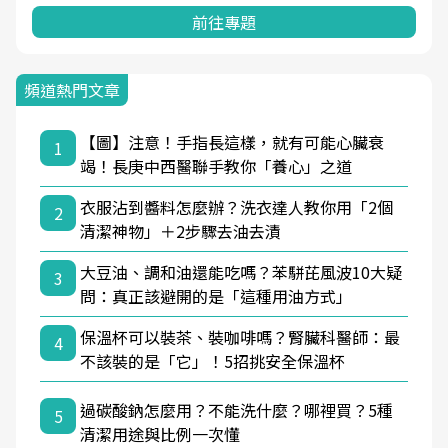
前往專題
頻道熱門文章
【圖】注意！手指長這樣，就有可能心臟衰
1
竭！長庚中西醫聯手教你「養心」之道
衣服沾到醬料怎麼辦？洗衣達人教你用「2個
2
清潔神物」＋2步驟去油去漬
大豆油、調和油還能吃嗎？苯駢芘風波10大疑
3
問：真正該避開的是「這種用油方式」
保溫杯可以裝茶、裝咖啡嗎？腎臟科醫師：最
4
不該裝的是「它」！5招挑安全保溫杯
過碳酸鈉怎麼用？不能洗什麼？哪裡買？5種
5
清潔用途與比例一次懂