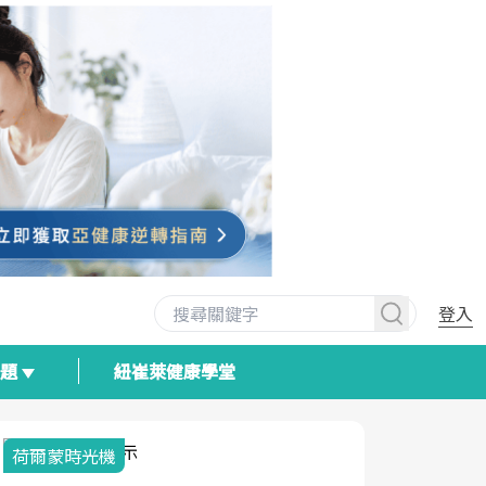
登入
專題
紐崔萊健康學堂
荷爾蒙時光機
2025健檢