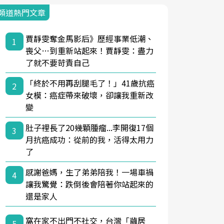
頻道熱門文章
賈靜雯奪金馬影后》歷經事業低潮、
1
喪父…到重新站起來！賈靜雯：盡力
了就不要苛責自己
「終於不用再刮腿毛了！」41歲抗癌
2
女模：癌症帶來破壞，卻讓我重新改
變
肚子裡長了20幾顆腫瘤...李開復17個
3
月抗癌成功：從前的我，活得太用力
了
感謝爸媽，生了弟弟陪我！一場車禍
4
讓我驚覺：跌倒後會陪著你站起來的
還是家人
窩在家不出門不社交，台灣「繭居
5