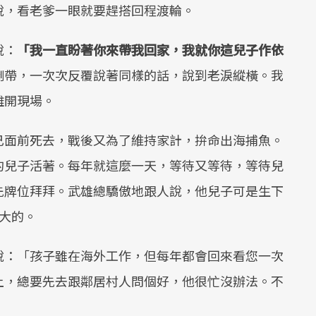
說，看老爹一眼就要趕搭回程渡輪。
說：
「我一直盼著你來帶我回家，我就你這兒子作依
倒帶，一次次反覆說著同樣的話，說到老淚縱橫。我
離開現場。
己面前死去，戰後又為了維持家計，拚命出海捕魚。
的兒子活著。每年就這麼一天，等待又等待，等待兒
先牌位拜拜。武雄總驕傲地跟人說，他兒子可是生下
大的。
說：「孩子雖在海外工作，但每年都會回來看您一次
上，總要先去跟鄰居村人問個好，他很忙沒辦法。不