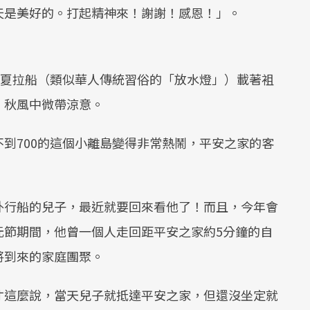
天是美好的。打起精神來！謝謝！感恩！」。
的夏拉船（類似華人傳統習俗的「放水燈」）載著袓
，秋風中微帶涼意。
到700的這個小離島變得非常熱鬧，平安之家的客
外行船的兒子，最近就要回來看他了！而且，今年會
元節期間，他曾一個人走回距平安之家約5分鐘的自
將到來的家庭團聚。
才這麼說，當天兒子就抵達平安之家，但還沒坐定就