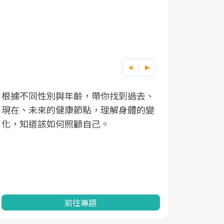
根據不同性別與年齡，帶你找到過去、
因應超高齡
現在、未來的健康節點，理解身體的變
「2025
化，知道該如何照顧自己。
康促進為目
民眾健康的
查、數據分
一起成為台
前往專題