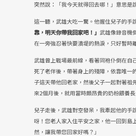
突然說：「我今天就得回去哪！」意思是
這一聽，武雄大吃一驚。他握住兒子的手
靠，明天你帶我回家吧！」
武雄像錄音機
在一旁強忍著快要潰堤的熱淚，只好暫時
武雄曾上戰場最前線，看著同袍仆倒在自
死了老伴後，帶著身上的殘障，依靠唯一
子這天帶他回老家，然後父子一起對著祖
來2個月後，就用當時頗昂貴的奶粉餵養長
兒子走後，武雄對空發呆，我牽起他的手
呀！您老人家入住平安之家，他一回到島
然，讓我帶您回家好嗎？」