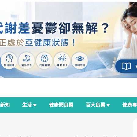
新知
生活
健康問良醫
百大良醫
健康
良醫生活祭
我與健康韌性的距離