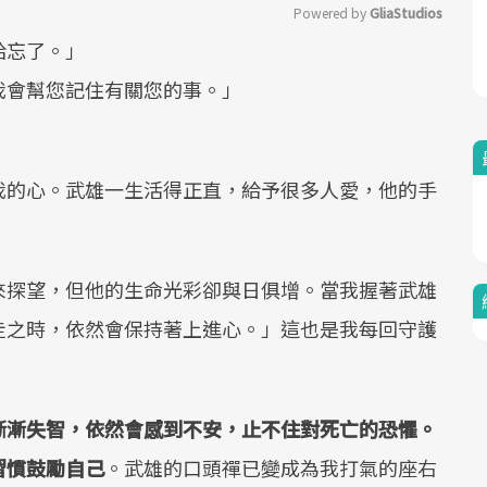
Powered by 
GliaStudios
給忘了。」
Mute
我會幫您記住有關您的事。」
我的心。武雄一生活得正直，給予很多人愛，他的手
來探望，但他的生命光彩卻與日俱增。當我握著武雄
走之時，依然會保持著上進心。」這也是我每回守護
漸漸失智，依然會感到不安，止不住對死亡的恐懼。
習慣鼓勵自己
。武雄的口頭禪已變成為我打氣的座右