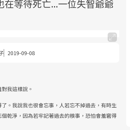
在等待死亡...一位失智爺爺
子
2019-09-08
面對超高齡社會的浪潮，台灣正在快速
2025年，就到良醫生活祭體驗「一站式
良醫健康網從「換季的身體變化」出
邁向「健康照護」的新時代。隨著國家
健康新生活」，從講座、體驗到運動，
發，透過醫學觀點與日常感受的對話，
政策如「健康台灣推動委員會」與「長
全面啟動你的健康革命！
建立對亞健康的認知，進而引導實際的
照3.0」的推進，「預防醫學」已成全民
改善行動。
關注的核心議題。然而，健檢不只是醫
雄對我這樣說。
療院所的服務，更是民眾了解自身健康
狀況、啟動健康管理的重要起點。
得了。我說我也很會忘事，人若忘不掉過去，有時生
忘個乾淨，因為若牢記著過去的糗事，恐怕會羞窘得
前往專題
前往專題
前往專題