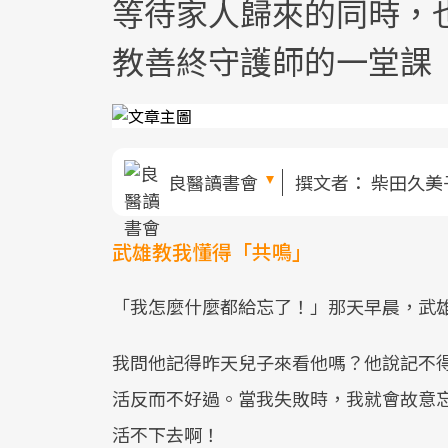
等待家人歸來的同時，也
教善終守護師的一堂課
良醫讀書會
撰文者：
柴田久美
武雄教我懂得「共鳴」
「我怎麼什麼都給忘了！」那天早晨，武
我問他記得昨天兒子來看他嗎？他說記不
活反而不好過。當我失敗時，我就會故意
活不下去啊！