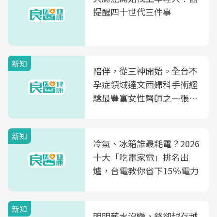
提醒四十世代三件事
新知
陪伴，從三神開始。全台不
孕症領域達文西婦科手術經
驗最豐富女性醫師之一張永
玲領軍，打造全台首創「生
殖銀行概念形象館」，攜手
新知
光田醫院建構360度女性健
冷氣、冰箱誰最耗電？2026
康照護生態圈
十大「吃電家電」排名出
爐，台電教你省下15％電力
新知
明明薪水沒變，錢卻越存越