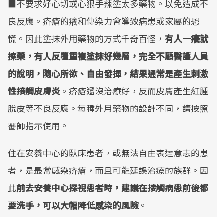
■不要求好心切或心狠手辣塗太多藥物。以免造成不
良反應。疥瘡的癢和傳染力會導致病患或家屬的恐
慌。因此塗抹外用藥物的方式千奇百怪，
有人一癢就
擦藥，有人反覆重複塗抹好幾層，完全不顧醫護人員
的說明，隨心所欲、自由發揮，結果通常是產生刺激
性接觸皮膚炎
。疥瘡還沒治療好，反而皮膚產生紅腫
脫皮等不良反應。每種外用藥物的設計不同，請按照
醫師指示使用。
住在安養中心的臥床患者，或無法自由表達意志的患
者，是最常感染疥瘡，而且可能延誤治療的族群。因
此
前去安養中心探視患者時，建議在接觸病患前後都
要洗手，可以大幅降低感染的風險
。