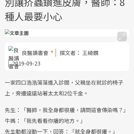
別讓疥蟲鑽進皮膚，醫師：8
種人最要小心
良醫讀書會
撰文者：
王綺嫻
2019-09-23
一家四口浩浩蕩蕩進入診間，父親坐在就診的椅子
上，旁邊遠遠站著太太和2位千金。
先生：「醫師，我全身都很癢，請問這會傳染嗎？」
牛媽：「我先看看你癢的地方。」
先生動都沒動一下，回答：「就全身都很癢。」