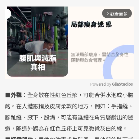
觀看更多
arrow_forward_ios
Powered by 
GliaStudios
■
外觀
：全身散在性紅色丘疹，可能合併水泡或小膿
Mute
皰。在人體皺摺及皮膚柔軟的地方，例如：手指縫、
腳趾縫、腋下、股溝，可能有蟲體在角質層鑽出的隧
道，隧道外觀為在紅色丘疹上可見微微灰白的線。