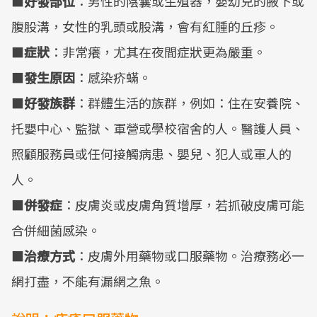
■
好發部位
：男性的陰囊或生殖器，嬰幼兒的腋下或
腹股溝，女性的乳頭或股溝，會有紅腫的丘疹。
■
症狀
：非常癢，尤其在夜間症狀更為嚴重。
■
發生原因
：感染疥蟎。
■
好發族群
：群體生活的族群，例如：住在安養院、
托嬰中心、監獄、軍營或學校宿舍的人。醫護人員、
照顧服務員或任何接觸病患、嬰兒、犯人或軍人的
人。
■
併發症
：皮膚炎或皮膚角質增厚，若抓破皮膚可能
合併細菌感染。
■
治療方式
：皮膚外用藥物或口服藥物。治療務必一
網打盡，不能有漏網之魚。