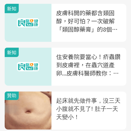
新知
皮膚科開的藥都含類固
醇，好可怕？一次破解
「類固醇藥膏」的8個迷
思
新知
住安養院要當心！疥蟲鑽
到皮膚裡，在蟲穴道產
卵...皮膚科醫師教你：如
何對抗可怕的疥瘡