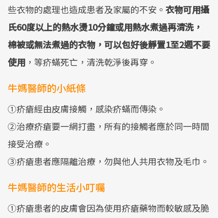
些衣物的處理也造成患者及家屬的不安。
衣物可用攝
氏60度以上的熱水燙10分鐘或用熱水煮過再清洗，
棉被或無法煮過的衣物，可以包好後靜置1至2週不要
使用
，等疥蟎死亡，清洗乾淨後再穿。
牛媽醫師的小紙條
①疥瘡經由皮膚接觸，感染疥蟎而傳染。
②治療疥瘡要一網打盡，所有的接觸者應於同一時間
接受治療。
③疥瘡患者應隔離治療，勿與他人共用衣物及毛巾。
牛媽醫師的生活小叮囑
①疥瘡患者的皮膚會因為使用疥瘡藥物而較敏感及脆