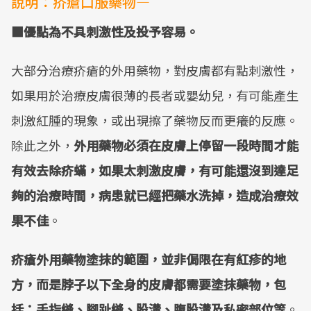
說明：疥瘡口服藥物—
■優點為不具刺激性及投予容易。
大部分治療疥瘡的外用藥物，對皮膚都有點刺激性，
如果用於治療皮膚很薄的長者或嬰幼兒，有可能產生
刺激紅腫的現象，或出現擦了藥物反而更癢的反應。
除此之外，
外用藥物必須在皮膚上停留一段時間才能
有效去除疥蟎，如果太刺激皮膚，有可能還沒到達足
夠的治療時間，病患就已經把藥水洗掉，造成治療效
果不佳
。
疥瘡外用藥物塗抹的範圍，並非侷限在有紅疹的地
方，而是脖子以下全身的皮膚都需要塗抹藥物，包
括：手指縫、腳趾縫、股溝、腹股溝及私密部位等
。