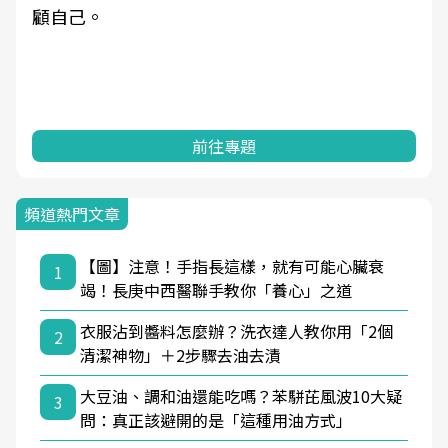
顧自己。
前往專題
頻道熱門文章
【圖】注意！手指長這樣，就有可能心臟衰
1
竭！長庚中西醫聯手教你「養心」之道
衣服沾到醬料怎麼辦？洗衣達人教你用「2個
2
清潔神物」＋2步驟去油去漬
大豆油、調和油還能吃嗎？苯駢芘風波10大疑
3
問：真正該避開的是「這種用油方式」