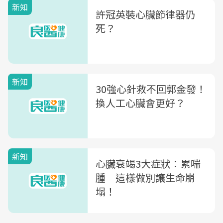
新知
許冠英裝心臟節律器仍
死？
新知
30強心針救不回郭金發！
換人工心臟會更好？
新知
心臟衰竭3大症狀：累喘
腫 這樣做別讓生命崩
塌！