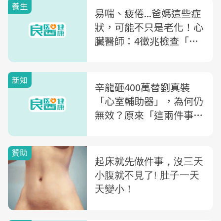
養生
易喘、疲倦...爸媽這些症
狀，可能不只是老化！心
臟醫師：4徵兆檢查「心
臟衰竭」
新知
辛龍砸400萬替劉真裝
「心室輔助器」，為何仍
無效？原來「這兩件事」
最容易引起心臟跳停....