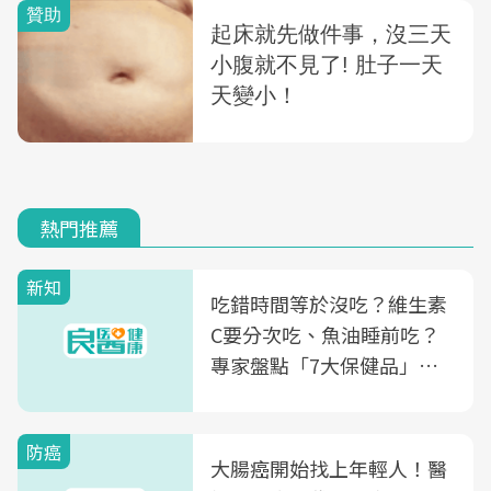
熱門推薦
新知
吃錯時間等於沒吃？維生素
C要分次吃、魚油睡前吃？
專家盤點「7大保健品」的
正確吃法，你能答對幾個
防癌
大腸癌開始找上年輕人！醫