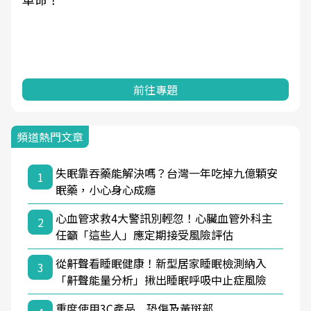
前往專題
頻道熱門文章
失眠靠吞藥能解決嗎？台灣一年吃掉九億顆安
1
眠藥，小心身心成癮
心血管求救4大警訊別輕忽！心臟血管外科主
2
任籲「這些人」應定期接受風險評估
從鼾聲看睡眠健康！新型居家睡眠檢測納入
3
「鼾聲能量分析」揪出睡眠呼吸中止症風險
重度使用3C產品 恐傷及黃斑部