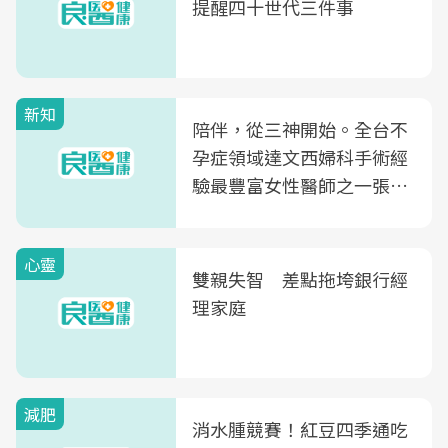
提醒四十世代三件事
新知
陪伴，從三神開始。全台不
孕症領域達文西婦科手術經
驗最豐富女性醫師之一張永
玲領軍，打造全台首創「生
殖銀行概念形象館」，攜手
心靈
光田醫院建構360度女性健
雙親失智 差點拖垮銀行經
康照護生態圈
理家庭
減肥
消水腫競賽！紅豆四季通吃