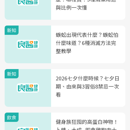
與比例一次懂
新知
蜈蚣出現代表什麼？蜈蚣怕
什麼味道？6種消滅方法完
整教學
新知
2026七夕什麼時候？七夕日
期、由來與3習俗8禁忌一次
看
飲食
健身族狂囤的高蛋白神物！
卜蜂、大成...即食雞胸肉十