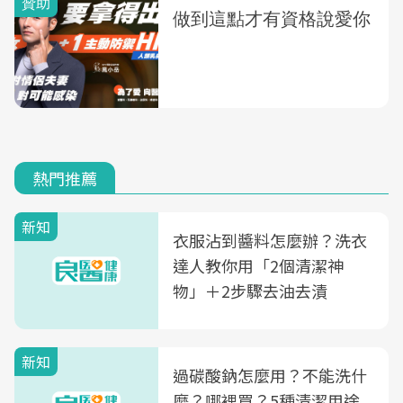
熱門推薦
新知
衣服沾到醬料怎麼辦？洗衣
達人教你用「2個清潔神
物」＋2步驟去油去漬
新知
過碳酸鈉怎麼用？不能洗什
麼？哪裡買？5種清潔用途