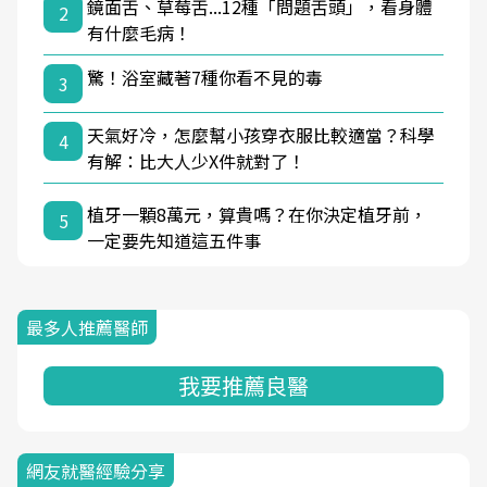
鏡面舌、草莓舌...12種「問題舌頭」，看身體
2
有什麼毛病！
驚！浴室藏著7種你看不見的毒
3
天氣好冷，怎麼幫小孩穿衣服比較適當？科學
4
有解：比大人少X件就對了！
植牙一顆8萬元，算貴嗎？在你決定植牙前，
5
一定要先知道這五件事
最多人推薦醫師
我要推薦良醫
網友就醫經驗分享