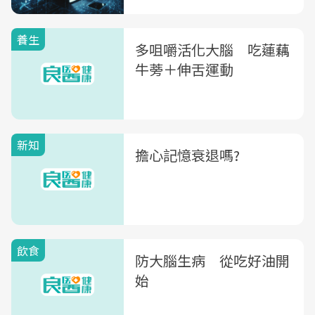
養生
多咀嚼活化大腦 吃蓮藕
牛蒡＋伸舌運動
新知
擔心記憶衰退嗎?
飲食
防大腦生病 從吃好油開
始