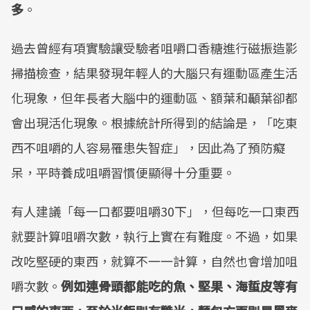
多
。
過去曾經有項實驗讓受驗者咀嚼口香糖進行磁振造影
掃描檢查，結果發現年輕人的大腦只有運動區產生活
化現象，但年長者大腦中的運動區、額葉和顳葉卻都
會出現活化現象。根據統計所得到的結論是，「吃東
西不咀嚼的人容易罹患失智症」，因此為了預防癡
呆，平時養成咀嚼習慣便顯得十分重要。
有人建議「每一口都要咀嚼30下」，但每吃一口東西
就要計算咀嚼次數，執行上實在有難度。不過，如果
改吃堅硬的東西，就算不一一計算，自然也會增加咀
嚼次數。
例如連骨頭都能吃的魚、堅果、海蜇皮等有