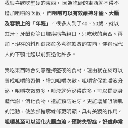
我很喜歡吃堅硬的東西， 因為吃硬的東西就不得不
增加咀嚼的次數， 而
咀嚼可以有效維持牙齒、大腦
及容貌上的「年輕」
。很多人到了40、50歲，就以
蛀牙、牙齦炎等口腔疾病為藉口，只吃軟的東西。再
加上現在的料理愈來愈多煮得軟嫩的東西，使得現代
人的下顎比起以前要退化許多。
我吃東西時會刻意選擇堅硬的食材，理由就在於可以
養成咀嚼的習慣，增加咀嚼次數。咀嚼會促進唾液分
泌，咀嚼次數愈多，唾液就分泌得愈多，可以提高身
體代謝，消化食物，還能預防蛀牙。更能增加咀嚼肌
的活動，使臉部輪廓線條更明顯，具有美觀的作用。
咀嚼甚至可以活化大腦血流，預防失智症，好處非常