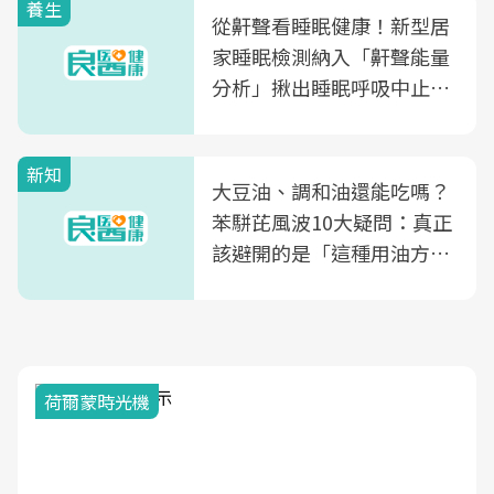
養生
從鼾聲看睡眠健康！新型居
家睡眠檢測納入「鼾聲能量
分析」揪出睡眠呼吸中止症
風險
新知
大豆油、調和油還能吃嗎？
苯駢芘風波10大疑問：真正
該避開的是「這種用油方
式」
荷爾蒙時光機