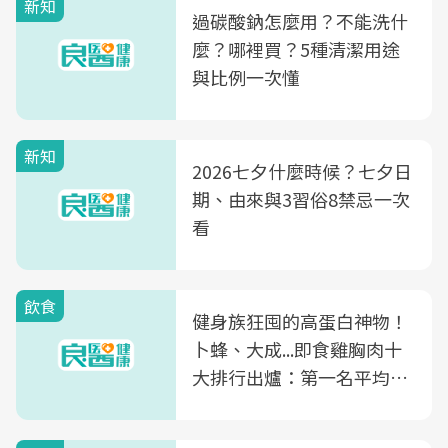
新知
過碳酸鈉怎麼用？不能洗什
麼？哪裡買？5種清潔用途
與比例一次懂
新知
2026七夕什麼時候？七夕日
期、由來與3習俗8禁忌一次
看
飲食
健身族狂囤的高蛋白神物！
卜蜂、大成...即食雞胸肉十
大排行出爐：第一名平均一
片不到50元