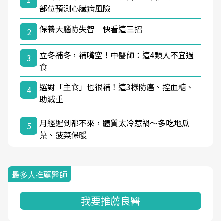
部位預測心臟病風險
保養大腦防失智 快看這三招
2
立冬補冬，補嘴空！中醫師：這4類人不宜過
3
食
選對「主食」也很補！這3樣防癌、控血糖、
4
助減重
月經遲到都不來，體質太冷惹禍〜多吃地瓜
5
葉、菠菜保暖
最多人推薦醫師
我要推薦良醫