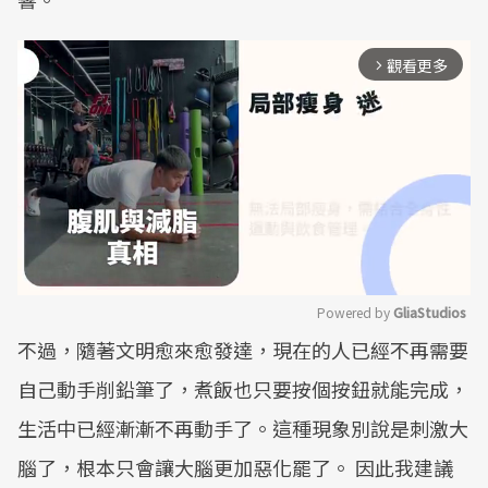
觀看更多
arrow_forward_ios
Powered by 
GliaStudios
不過，隨著文明愈來愈發達，現在的人已經不再需要
Mute
自己動手削鉛筆了，煮飯也只要按個按鈕就能完成，
生活中已經漸漸不再動手了。這種現象別說是刺激大
腦了，根本只會讓大腦更加惡化罷了。 因此我建議