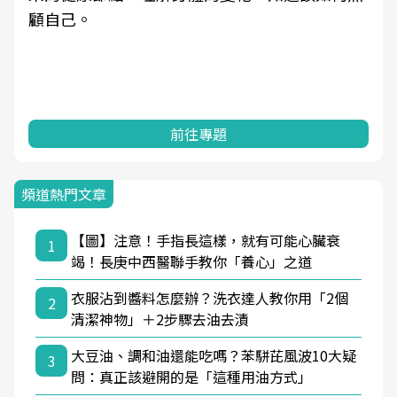
顧自己。
前往專題
頻道熱門文章
【圖】注意！手指長這樣，就有可能心臟衰
1
竭！長庚中西醫聯手教你「養心」之道
衣服沾到醬料怎麼辦？洗衣達人教你用「2個
2
清潔神物」＋2步驟去油去漬
大豆油、調和油還能吃嗎？苯駢芘風波10大疑
3
問：真正該避開的是「這種用油方式」