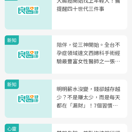
大腸癌開始找上年輕人！醫
提醒四十世代三件事
新知
陪伴，從三神開始。全台不
孕症領域達文西婦科手術經
驗最豐富女性醫師之一張永
玲領軍，打造全台首創「生
殖銀行概念形象館」，攜手
新知
光田醫院建構360度女性健
明明薪水沒變，錢卻越存越
康照護生態圈
少？不是賺太少，而是每天
都在「漏財」！7個習慣一
次看
心靈