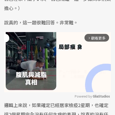
擔心。）
說真的，這一題很難回答。非常難。
觀看更多
arrow_forward_ios
Powered by 
GliaStudios
邏輯上來說，如果確定已經居家檢疫2星期，也確定
Mute
這2個星期完全沒有任何生病的表現，說真的沒有任