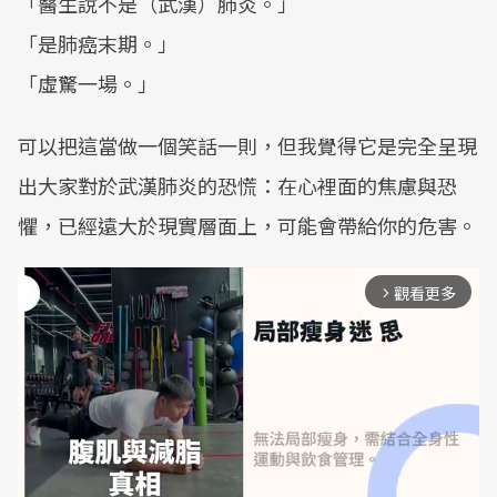
「醫生說不是（武漢）肺炎。」
「是肺癌末期。」
「虛驚一場。」
可以把這當做一個笑話一則，但我覺得它是完全呈現
出大家對於武漢肺炎的恐慌：在心裡面的焦慮與恐
懼，已經遠大於現實層面上，可能會帶給你的危害。
觀看更多
arrow_forward_ios