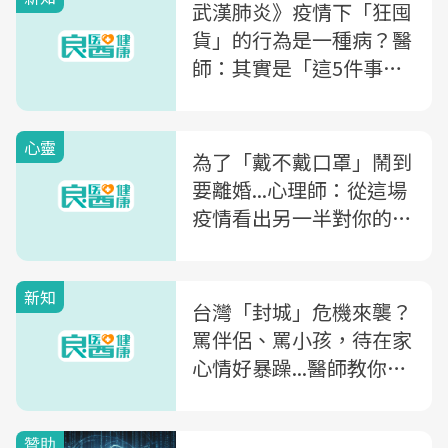
武漢肺炎》疫情下「狂囤
貨」的行為是一種病？醫
師：其實是「這5件事」
在影響你....
心靈
為了「戴不戴口罩」鬧到
要離婚...心理師：從這場
疫情看出另一半對你的重
視程度
新知
台灣「封城」危機來襲？
罵伴侶、罵小孩，待在家
心情好暴躁...醫師教你：
4指標檢視你是否也有
「新冠壓力症候群」