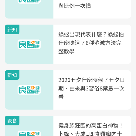
與比例一次懂
新知
蜈蚣出現代表什麼？蜈蚣怕
什麼味道？6種消滅方法完
整教學
新知
2026七夕什麼時候？七夕日
期、由來與3習俗8禁忌一次
看
飲食
健身族狂囤的高蛋白神物！
卜蜂、大成...即食雞胸肉十