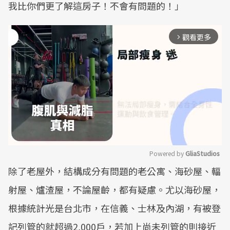
我比你們更了解這房子！不會有問題的！」
觀看更多
arrow_forward_ios
Powered by 
GliaStudios
除了老屋外，結構成分有問題的老公寓、海砂屋、輻
Mute
射屋、爐渣屋，不論屋齡，都有疑慮。尤以海砂屋，
根據統計光是台北市，在信義、士林及內湖，有被登
記列管的就超過2,000戶，若加上尚未列管的則接近