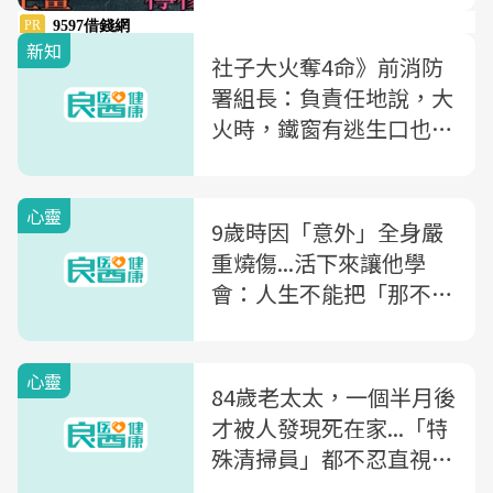
新知
社子大火奪4命》前消防
署組長：負責任地說，大
火時，鐵窗有逃生口也沒
用
心靈
9歲時因「意外」全身嚴
重燒傷...活下來讓他學
會：人生不能把「那不是
我的錯」當藉口
心靈
84歲老太太，一個半月後
才被人發現死在家...「特
殊清掃員」都不忍直視的
孤獨死現場