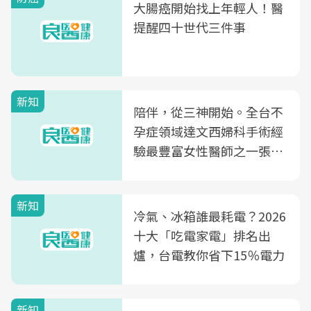
大腸癌開始找上年輕人！醫
提醒四十世代三件事
新知
陪伴，從三神開始。全台不
孕症領域達文西婦科手術經
驗最豐富女性醫師之一張永
玲領軍，打造全台首創「生
殖銀行概念形象館」，攜手
新知
光田醫院建構360度女性健
冷氣、冰箱誰最耗電？2026
康照護生態圈
十大「吃電家電」排名出
爐，台電教你省下15％電力
新知