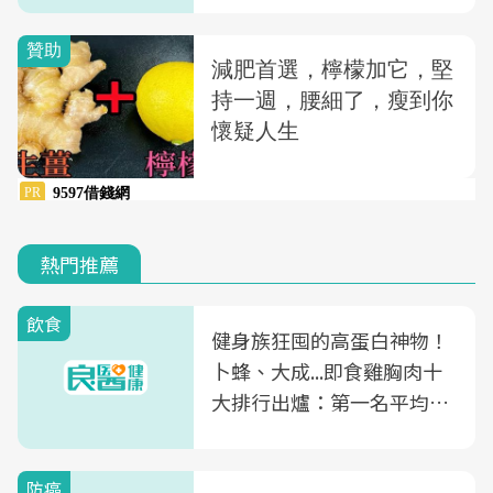
熱門推薦
飲食
健身族狂囤的高蛋白神物！
卜蜂、大成...即食雞胸肉十
大排行出爐：第一名平均一
片不到50元
防癌