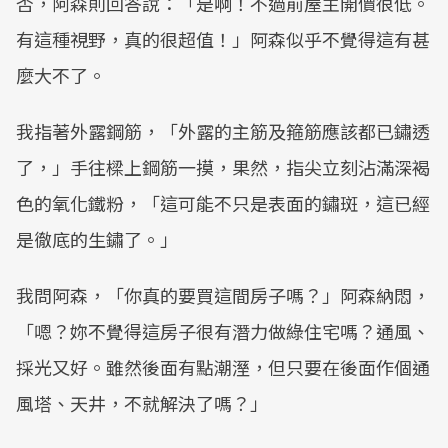
否，阿森則回答說：「是啊！不過前屋主開價很低。
有這種視野，真的很超值！」阿森似乎不覺得這有甚
麼大不了。
我指著外露鋼筋，「外露的主筋及箍筋應該都已鏽透
了，」手往樑上鋼筋一摸，果然，指尖立刻沾滿深褐
色的氧化鐵粉，「這可能不只是表面的鏽斑，這已經
是徹底的生鏽了。」
我問阿森，「你真的要買這間房子嗎？」阿森納悶，
「嗯？妳不覺得這房子很有潛力做綠住宅嗎？通風、
採光又好。雖然後面有點潮溼，但只要在後面作個通
風塔、天井，不就解決了嗎？」