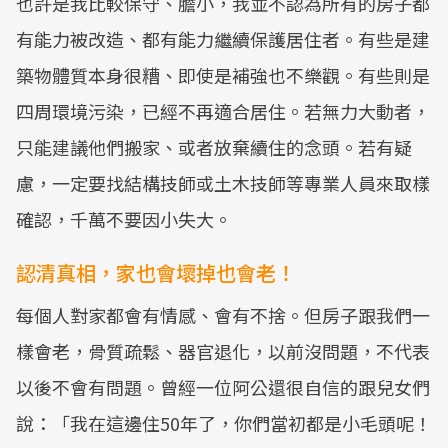
也許是我比較保守、膽小，我並不認為所有的房子都
有能力被改造、都有能力繼續保護居住者。有些是建
築物體質本身很糟、即使是補強也不樂觀。有些則是
四周環境污染，已經不再適合居住。若無力大動者，
只能建議他們搬家、或者放棄續住的念頭。若有疑
慮，一定要找結構技師或土木技師等專業人員來取樣
確認，千萬不要因小失大。
認清真相，家也會壞掉也會老！
每個人對家都會有情感、會有不捨。但房子跟我們一
樣會老，骨質疏鬆、器官退化，以前沒問題，不代表
以後不會有問題。曾經一位阿公還很自信的跟兒女們
說：「我在這邊住50年了，你們當初都是小毛頭呢！