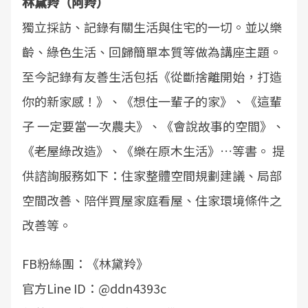
林黛羚（阿羚）
獨立採訪、記錄有關生活與住宅的一切。並以樂
齡、綠色生活、回歸簡單本質等做為講座主題。
至今記錄有友善生活包括《從斷捨離開始，打造
你的新家感！》、《想住一輩子的家》、《這輩
子 一定要當一次農夫》、《會說故事的空間》、
《老屋綠改造》、《樂在原木生活》…等書。 提
供諮詢服務如下：住家整體空間規劃建議、局部
空間改善、陪伴買屋家庭看屋、住家環境條件之
改善等。
FB粉絲團：《林黛羚》
官方Line ID：@ddn4393c