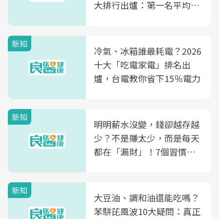
大排行出爐：第一名平均一
片不到50元
新知
冷氣、冰箱誰最耗電？2026
十大「吃電家電」排名出
爐，台電教你省下15％電力
新知
明明薪水沒變，錢卻越存越
少？不是賺太少，而是每天
都在「漏財」！7個習慣一
次看
新知
大豆油、調和油還能吃嗎？
苯駢芘風波10大疑問：真正