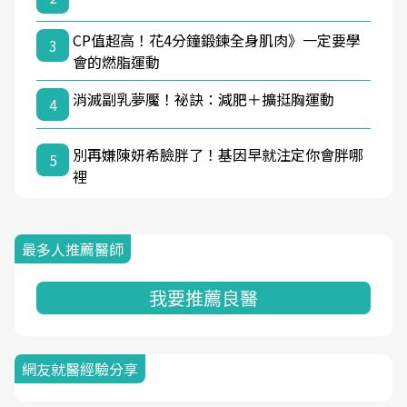
CP值超高！花4分鐘鍛鍊全身肌肉》一定要學
3
會的燃脂運動
消滅副乳夢魘！祕訣：減肥＋擴挺胸運動
4
別再嫌陳妍希臉胖了！基因早就注定你會胖哪
5
裡
最多人推薦醫師
我要推薦良醫
網友就醫經驗分享