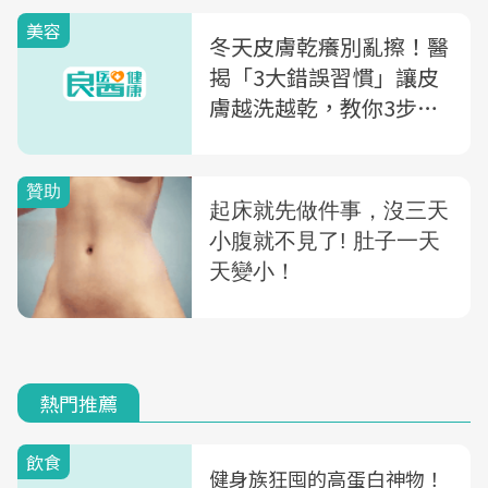
美容
冬天皮膚乾癢別亂擦！醫
揭「3大錯誤習慣」讓皮
膚越洗越乾，教你3步驟
正確保濕鎖水
熱門推薦
飲食
健身族狂囤的高蛋白神物！