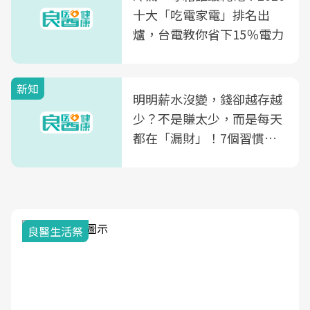
康照護生態圈
十大「吃電家電」排名出
爐，台電教你省下15％電力
新知
明明薪水沒變，錢卻越存越
少？不是賺太少，而是每天
都在「漏財」！7個習慣一
次看
良醫生活祭