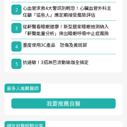
心血管求救4大警訊別輕忽！心臟血管外科主
2
任籲「這些人」應定期接受風險評估
從鼾聲看睡眠健康！新型居家睡眠檢測納入
3
「鼾聲能量分析」揪出睡眠呼吸中止症風險
重度使用3C產品 恐傷及黃斑部
4
抗過敏！3招淋巴流動瑜珈全搞定
5
最多人推薦醫師
我要推薦良醫
網友就醫經驗分享