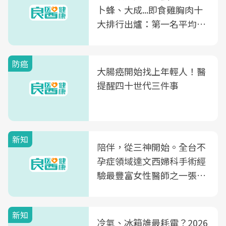
卜蜂、大成...即食雞胸肉十
大排行出爐：第一名平均一
片不到50元
防癌
大腸癌開始找上年輕人！醫
提醒四十世代三件事
新知
陪伴，從三神開始。全台不
孕症領域達文西婦科手術經
驗最豐富女性醫師之一張永
玲領軍，打造全台首創「生
殖銀行概念形象館」，攜手
新知
光田醫院建構360度女性健
冷氣、冰箱誰最耗電？2026