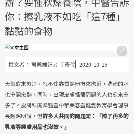
辦？要懂秋燥養陰，中醫告訴
你：擦乳液不如吃「這7種」
黏黏的食物
撰文者：
醫藥線記者 丁彥伶
2020-10-15
天氣愈來愈冷，忍不住靠電熱器愈來愈近，洗澡的水
也愈開愈熱，同時，出現皮膚搔癢問題的人也愈來愈
多了。皮膚科開業醫暨中華美容暨健髮教育學會理事
長趙昭明說，但
許多人共同的問題是：「擦了再多的
乳液等護膚用品也沒效。」