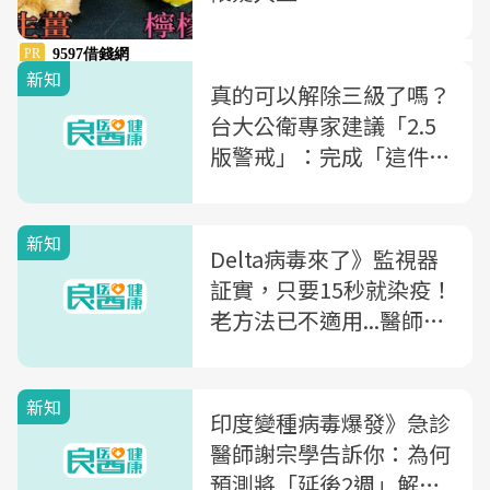
新知
真的可以解除三級了嗎？
台大公衛專家建議「2.5
版警戒」：完成「這件
事」再降
新知
Delta病毒來了》監視器
証實，只要15秒就染疫！
老方法已不適用...醫師呼
籲：政府應該做的「5大
關鍵」
新知
印度變種病毒爆發》急診
醫師謝宗學告訴你：為何
預測將「延後2週」解除