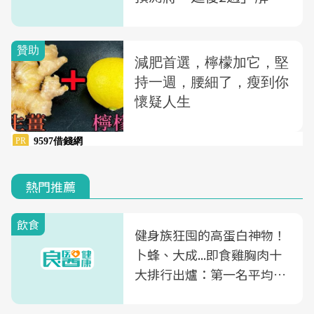
三級警戒？
熱門推薦
飲食
健身族狂囤的高蛋白神物！
卜蜂、大成...即食雞胸肉十
大排行出爐：第一名平均一
片不到50元