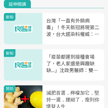
延伸閱讀
新知
台灣「一直有外銷病
毒」！冬天新冠將現第二
波，台大感染科權威：現
在就等爆入冬第一家院內
感染
新知
「疫苗都運到接種會場
了，老人家還是興趣缺
缺...」沈政男醫師：雙北
達成「這2件事」就有機
會降二級