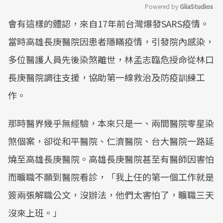
Powered by 
GliaStudios
會有這樣的體認，來自17年前台灣爆發SARS疫情。
Mute
當時高雄長庚醫院因患者隱瞞疫情，引發院內感染，
多位醫護人員先後染煞離世，林孟志臨危授命從林口
長庚醫院調往支援，協助第一線救治及防疫訓練工
作。
那時醫界幾乎無經驗，本來只是一、兩間醫院零星染
煞個案，卻從和平醫院、仁濟醫院、台大醫院一路延
燒至高雄長庚醫院。高雄長庚醫院甚至有醫師因害怕
而曠職不願到醫院看診，「我上任的第一個工作就是
簽兩張解職公文，沒辦法，他們太害怕了，曠職三天
沒來上班。」