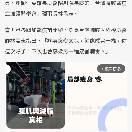
員，剛卸任高雄長庚醫院副院長職的「台灣胸腔暨重
症加護醫學會」理事長林孟志。
當世界各國加緊疫苗開發，身為台灣胸腔內科權威醫
師林孟志指出，「病毒突變太快，就像感冒一樣，你
這次好了，下次也會感染另一種感冒病毒。」
觀看更多
arrow_forward_ios