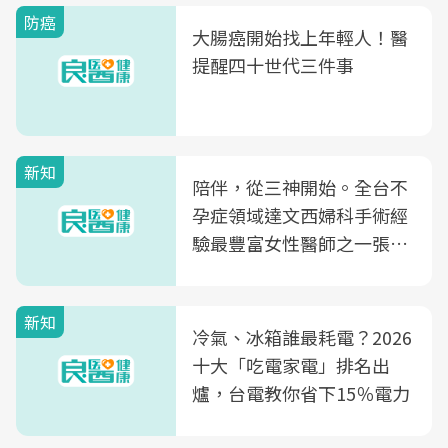
防癌
大腸癌開始找上年輕人！醫
提醒四十世代三件事
新知
陪伴，從三神開始。全台不
孕症領域達文西婦科手術經
驗最豐富女性醫師之一張永
玲領軍，打造全台首創「生
殖銀行概念形象館」，攜手
新知
光田醫院建構360度女性健
冷氣、冰箱誰最耗電？2026
康照護生態圈
十大「吃電家電」排名出
爐，台電教你省下15％電力