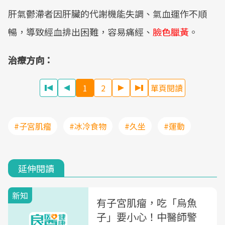
肝氣鬱滯者因肝臟的代謝機能失調、氣血運作不順
暢，導致經血排出困難，容易痛經、
臉色臘黃
。
治療方向：
1
2
單頁閱讀
#子宮肌瘤
#冰冷食物
#久坐
#運動
延伸閱讀
新知
有子宮肌瘤，吃「烏魚
子」要小心！中醫師警