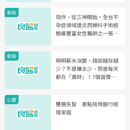
新知
陪伴，從三神開始。全台不
孕症領域達文西婦科手術經
驗最豐富女性醫師之一張永
玲領軍，打造全台首創「生
殖銀行概念形象館」，攜手
新知
光田醫院建構360度女性健
明明薪水沒變，錢卻越存越
康照護生態圈
少？不是賺太少，而是每天
都在「漏財」！7個習慣一
次看
心靈
雙親失智 差點拖垮銀行經
理家庭