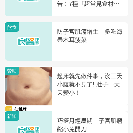
告：7種「超常見食材」
原來超危險
飲食
防子宮肌瘤增生 多吃海
帶木耳菠菜
新知
巧搭月經周期 子宮肌瘤
縮小免開刀