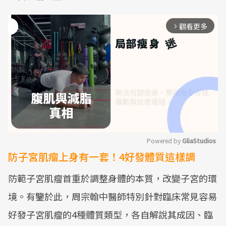
觀看更多
arrow_forward_ios
Powered by 
GliaStudios
防子宮肌瘤上身有一套！4好發體質這樣調
Mute
防範子宮肌瘤首重於調整身體的本質，改變子宮的環
境。有鑒於此，周宗翰中醫師特別針對臨床常見容易
好發子宮肌瘤的4種體質類型，各自解說其成因、臨