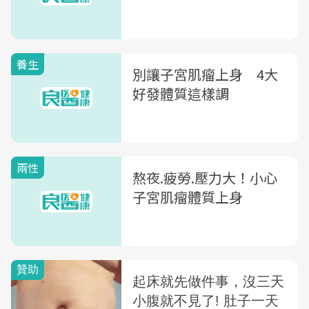
養生
別讓子宮肌瘤上身 4大
好發體質這樣調
兩性
熬夜.疲勞.壓力大！小心
子宮肌瘤體質上身