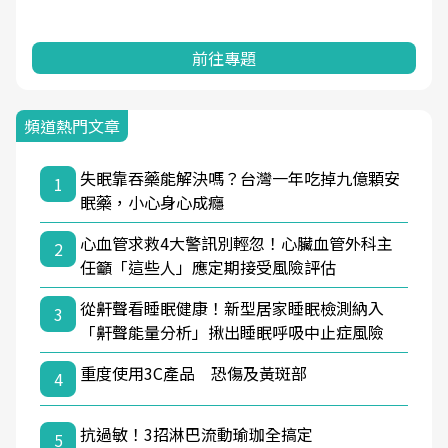
前往專題
頻道熱門文章
失眠靠吞藥能解決嗎？台灣一年吃掉九億顆安
1
眠藥，小心身心成癮
心血管求救4大警訊別輕忽！心臟血管外科主
2
任籲「這些人」應定期接受風險評估
從鼾聲看睡眠健康！新型居家睡眠檢測納入
3
「鼾聲能量分析」揪出睡眠呼吸中止症風險
重度使用3C產品 恐傷及黃斑部
4
抗過敏！3招淋巴流動瑜珈全搞定
5