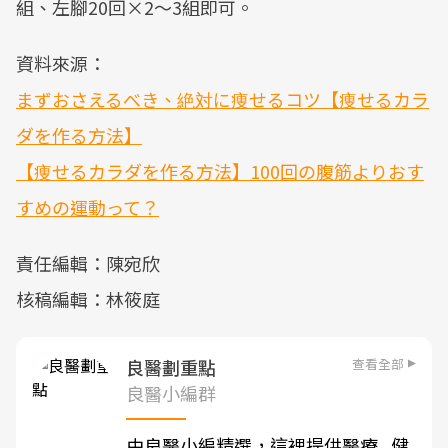
組、左腳20回×2～3組即可。
資料來源：
まずおさえるべき、絶対に痩せるコツ【痩せるカラ
ダを作る方法】
【痩せるカラダを作る方法】100回の腹筋よりおす
すめの運動って？
責任編輯：陳宛欣
核稿編輯：林筱庭
查看全部
良醫劃重點
良醫小編群
由良醫小編精選，這裡提供醫療
健