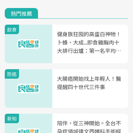
熱門推薦
飲食
健身族狂囤的高蛋白神物！
卜蜂、大成...即食雞胸肉十
大排行出爐：第一名平均一
片不到50元
防癌
大腸癌開始找上年輕人！醫
提醒四十世代三件事
新知
陪伴，從三神開始。全台不
孕症領域達文西婦科手術經