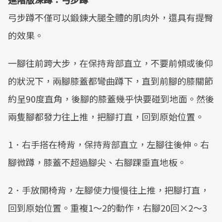
弓步蹲不僅可以鍛鍊大腿全體的肌肉外，還具有提臀
的效果。
一腳往前跨大步，在保持背部直立，不要前傾或後仰
的狀況下，兩腳膝蓋都彎曲蹲下，直到前腳的膝關節
約呈90度直角，後腳的膝蓋幾乎快要碰到地面。然後
兩隻腳都發力往上推，把腳打直，回到原始位置。
1．右手搭在椅背，保持背部直立，左腳往後伸。右
腳微蹲，膝蓋不超過腳尖、右腳踝垂直地板。
2．手放開椅背，左腳使力慢慢往上推，把腳打直，
回到原始位置。重複1～2的動作，右腳20回×2～3