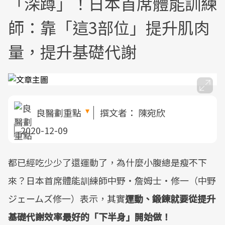
「深蹲」！日本首席體能訓練
師：靠「這3部位」提升肌肉
量，提升基礎代謝
良醫劃重點
撰文者：
陳宛欣
2020-12-09
都已經吃少少了還運動了，為什麼小腹總是瘦不下
來？日本首席體能訓練師中野・詹姆士・修一（中野
ジェームズ修一）表示，其實
運動、鍛鍊就要從提升
基礎代謝效率最好的「下半身」開始做！