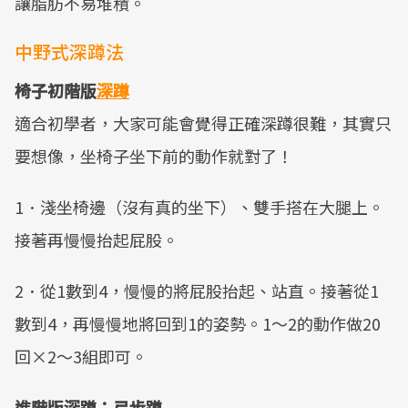
讓脂肪不易堆積。
中野式深蹲法
椅子初階版
深蹲
適合初學者，大家可能會覺得正確深蹲很難，其實只
要想像，坐椅子坐下前的動作就對了！
1．淺坐椅邊（沒有真的坐下）、雙手搭在大腿上。
接著再慢慢抬起屁股。
2．從1數到4，慢慢的將屁股抬起、站直。接著從1
數到4，再慢慢地將回到1的姿勢。1～2的動作做20
回×2～3組即可。
進階版深蹲：弓步蹲