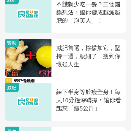
不餓就少吃一餐？三個錯
誤想法，讓你變成越減越
肥的「泡芙人」！
減肥
練下半身等於瘦全身！每
天10分鐘深蹲操，讓你看
起來「瘦5公斤」