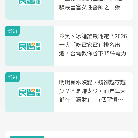
驗最豐富女性醫師之一張永
玲領軍，打造全台首創「生
殖銀行概念形象館」，攜手
新知
光田醫院建構360度女性健
冷氣、冰箱誰最耗電？2026
康照護生態圈
十大「吃電家電」排名出
爐，台電教你省下15％電力
新知
明明薪水沒變，錢卻越存越
少？不是賺太少，而是每天
都在「漏財」！7個習慣一
次看