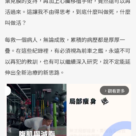
葉克膜的支持，再加上心臟移植手術，竟然還可以再
活過來。這讓我不由得思考，到底什麼叫做死，什麼
叫做活？
每救一個病人，無論成敗，累積的病歷都是厚厚一
疊。在這些紀錄裡，有必須視為前車之鑑，永遠不可
以再犯的教訓，也有可以繼續深入研究，說不定能延
伸出全新治療的新思路。
觀看更多
arrow_forward_ios