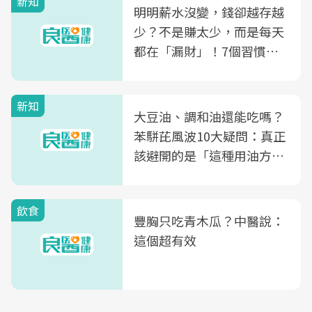
新知
明明薪水沒變，錢卻越存越
少？不是賺太少，而是每天
都在「漏財」！7個習慣一
次看
新知
大豆油、調和油還能吃嗎？
苯駢芘風波10大疑問：真正
該避開的是「這種用油方
式」
飲食
豐胸只吃青木瓜？中醫說：
這個超有效