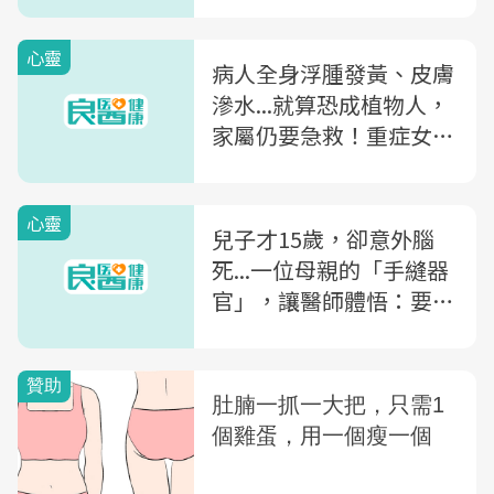
急症外科醫師傅志遠的一
堂震撼課
心靈
病人全身浮腫發黃、皮膚
滲水...就算恐成植物人，
家屬仍要急救！重症女醫
嘆：積極搶救的我，究竟
是對還是錯？
心靈
兒子才15歲，卻意外腦
死...一位母親的「手縫器
官」，讓醫師體悟：要有
多堅強，才能做出器捐的
決定