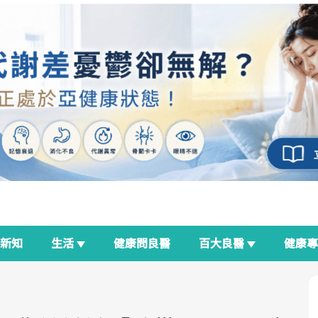
新知
生活
健康問良醫
百大良醫
健康
良醫生活祭
我與健康韌性的距離