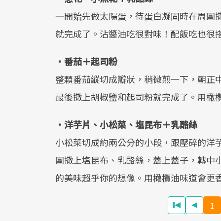
一開始先做太陽蛋，待蛋白凝固時在周圍
就完成了。沾醬油吃很對味！配飯吃也很
•番茄＋起司粉
整顆番茄縱切成瓣狀，稍微煎一下，朝正
最後撒上胡椒鹽和起司粉就完成了。用橄
•洋芋片、小松菜、塩昆布＋乳酪絲
小松菜切成約兩公分的小段，跟壓碎的洋
圍撒上塩昆布、乳酪絲，蓋上蓋子，轉中
的美味超乎你的想像。用橄欖油味道會更
1