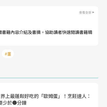
查看全部
關書籍內容介紹及書摘，協助讀者快速閱讀書籍精
#蛋
世界上最蓬鬆好吃的「歐姆蛋」！烹飪達人：
要少於●分鐘