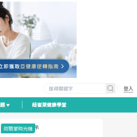
登入
專題
紐崔萊健康學堂
荷爾蒙時光機
2025健檢