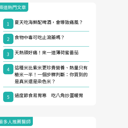
頻道熱門文章
夏天吃海鮮配啤酒，會導致痛風？
1
食物中毒可吃止瀉藥嗎？
2
天熱頭好痛！來一道薄荷蜜番茄
3
這種米比紫米更珍貴營養、熱量只有
4
糙米一半！一個步驟判斷：你買到的
是真米還是染色米？
過度節食易胃寒 吃八角炒蛋暖胃
5
最多人推薦醫師