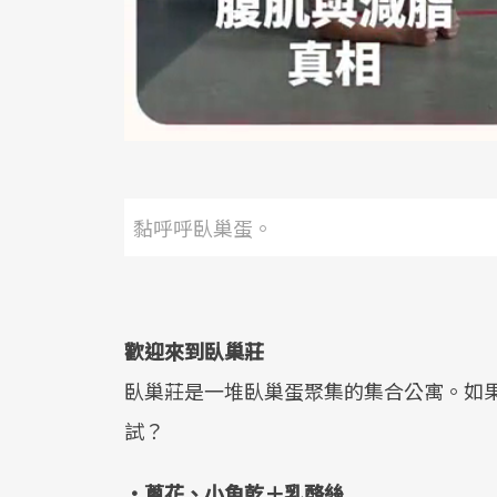
黏呼呼臥巢蛋。
歡迎來到臥巢莊
臥巢莊是一堆臥巢蛋聚集的集合公寓。如
試？
•蔥花、小魚乾＋乳酪絲