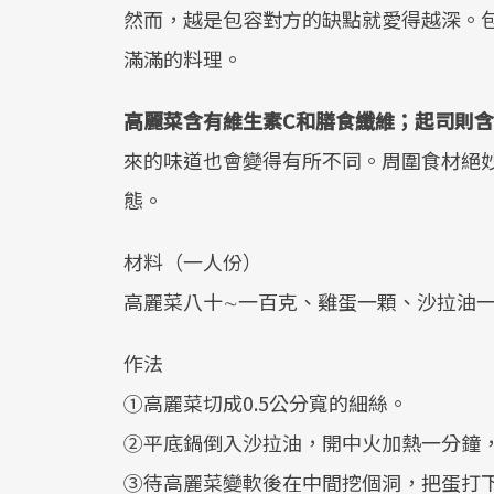
然而，越是包容對方的缺點就愛得越深。
滿滿的料理。
高麗菜含有維生素C和膳食纖維；起司則
來的味道也會變得有所不同。周圍食材絕
態。
材料（一人份）
高麗菜八十∼一百克、雞蛋一顆、沙拉油
作法
①高麗菜切成0.5公分寬的細絲。
②平底鍋倒入沙拉油，開中火加熱一分鐘，
③待高麗菜變軟後在中間挖個洞，把蛋打