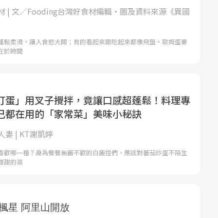
 | 文／Fooding台灣好食材編輯‧圖及資料來源《異國
蓬鬆柔滑，讓人食慾大開；有的看起來跟吃起來都像飛盤。歐姆蛋要
在於時間
打蛋」用叉子攪拌，竟讓口感超蓬鬆！料理專
己都在用的「家常菜」美味小秘訣
妻 | KT謝凱婷
喜歡哪一種？身為餐餐無飯不歡的白飯控們，應該對蕃茄炒蛋不陌生
甜甜的滋