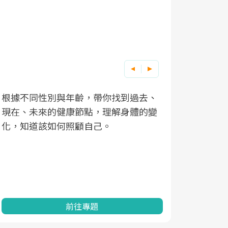
根據不同性別與年齡，帶你找到過去、
因應超高齡
現在、未來的健康節點，理解身體的變
「2025
化，知道該如何照顧自己。
康促進為目
民眾健康的
查、數據分
一起成為台
前往專題