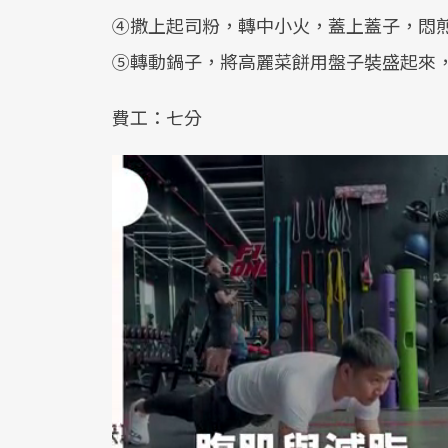
④撒上起司粉，轉中小火，蓋上蓋子，悶
⑤轉動鍋子，將高麗菜餅用盤子裝盛起來
費工：七分