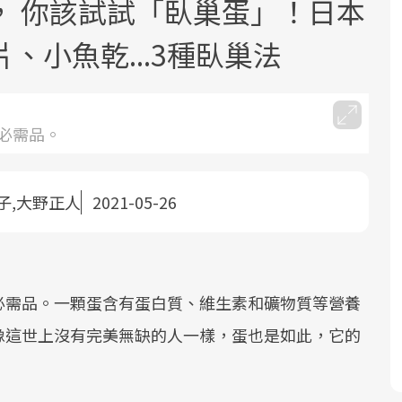
， 你該試試「臥巢蛋」！日本
、小魚乾...3種臥巢法
必需品。
面對超高齡社會的浪潮，台灣正在快速
2025年，就到良醫生活祭體驗「一站式
良醫健康網從「換季的身體變化」出
邁向「健康照護」的新時代。隨著國家
健康新生活」，從講座、體驗到運動，
發，透過醫學觀點與日常感受的對話，
子,大野正人
2021-05-26
政策如「健康台灣推動委員會」與「長
全面啟動你的健康革命！
建立對亞健康的認知，進而引導實際的
照3.0」的推進，「預防醫學」已成全民
改善行動。
關注的核心議題。然而，健檢不只是醫
療院所的服務，更是民眾了解自身健康
必需品。一顆蛋含有蛋白質、維生素和礦物質等營養
狀況、啟動健康管理的重要起點。
像這世上沒有完美無缺的人一樣，蛋也是如此，它的
前往專題
前往專題
前往專題