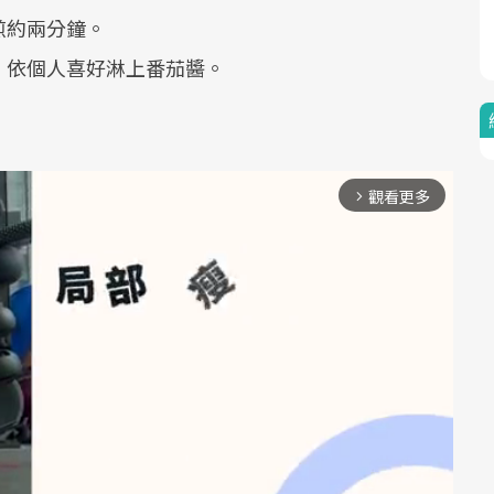
煎約兩分鐘。
，依個人喜好淋上番茄醬。
觀看更多
arrow_forward_ios