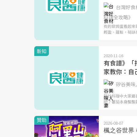
台灣好食材
料理全攻略》
有的歐姆蛋看起來
輕盈、蓬鬆，祕訣
新知
2020-11-16
有食譜》「
家教你：自
矽谷美味人
熱炒料理中大家最
吧？蕃茄本身酸酸