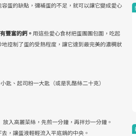
包容蛋的缺點，彌補蛋的不足，就可以讓它變成愛心
含有豐富的鈣。
用這些愛心食材把蛋團團包圍，吃起
妙地控制了蛋的受熱程度，讓它達到最完美的濃稠狀
一小匙、起司粉一大匙（或是乳酪絲二十克）
 放入高麗菜絲，先煎一分鐘，再拌炒一分鐘。
下去，讓蛋液輕輕流入平底鍋的中央。