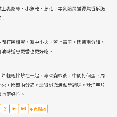
撒上乳酪絲、小魚乾、蔥花。等乳酪絲變得焦香酥脆
搭！
中間打顆雞蛋。轉中小火，蓋上蓋子，悶煎兩分鐘。
欖油味道會更香也更好吃。
芋片輕輕拌炒在一起，等菜變軟後，中間打個蛋，周
小火，悶煎兩分鐘。最後稍微灑點鹽調味。炒洋芋片
香也更好吃。
2
單頁閱讀