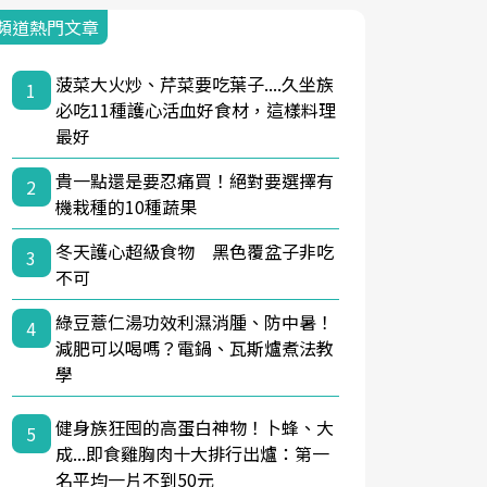
頻道熱門文章
菠菜大火炒、芹菜要吃葉子....久坐族
1
必吃11種護心活血好食材，這樣料理
最好
貴一點還是要忍痛買！絕對要選擇有
2
機栽種的10種蔬果
冬天護心超級食物 黑色覆盆子非吃
3
不可
綠豆薏仁湯功效利濕消腫、防中暑！
4
減肥可以喝嗎？電鍋、瓦斯爐煮法教
學
健身族狂囤的高蛋白神物！卜蜂、大
5
成...即食雞胸肉十大排行出爐：第一
名平均一片不到50元