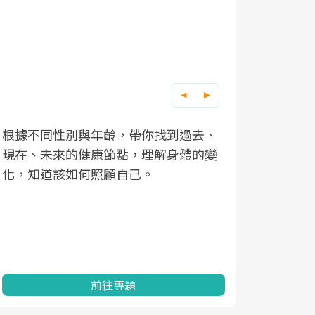
根據不同性別與年齡，帶你找到過去、
因應超高齡
現在、未來的健康節點，理解身體的變
「2025
化，知道該如何照顧自己。
康促進為目
民眾健康的
查、數據分
一起成為台
前往專題