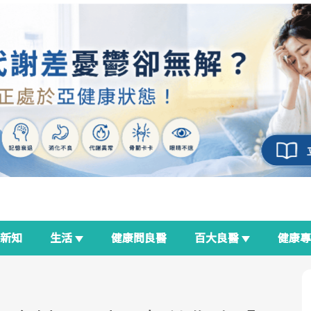
新知
生活
健康問良醫
百大良醫
健康
良醫生活祭
我與健康韌性的距離