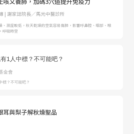
止咳又養肺，加碼3穴道提升免疫力
簿 | 謝家誌院長／馬光中醫診所
燥、濕度較低，秋天乾燥的空氣容易傷肺，影響呼鼻腔、咽部、喉
，呼吸時空
銀耳與梨子解秋燥聖品