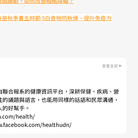
夜間躁動，如何改善睡眠障礙？
Mute
後是秋季養生時節 5白食物防秋燥、提升免疫力
查看全部
自聯合報系的健康資訊平台，深耕保健、疾病、營
注的議題與語言，也能用同樣的話語和民眾溝通，
人的好幫手。
n.com/health/
w.facebook.com/healthudn/