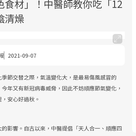
色食材」！中醫師教你吃「12
陰清燥
報
2021-09-07
面對超高齡社會的浪潮，台灣正在快速
2025年，就到良醫生活祭體驗「一站式
良醫健康網從「換季的身體變化」出
邁向「健康照護」的新時代。隨著國家
健康新生活」，從講座、體驗到運動，
發，透過醫學觀點與日常感受的對話，
政策如「健康台灣推動委員會」與「長
全面啟動你的健康革命！
建立對亞健康的認知，進而引導實際的
此季節交替之際，氣溫變化大，是最易傷風感冒的
照3.0」的推進，「預防醫學」已成全民
改善行動。
，今年又有新冠病毒威脅，因此不妨順應節氣變化，
關注的核心議題。然而，健檢不只是醫
理，安心好過秋。
療院所的服務，更是民眾了解自身健康
狀況、啟動健康管理的重要起點。
前往專題
前往專題
前往專題
大的影響。自古以來，中醫提倡「天人合一、順應四