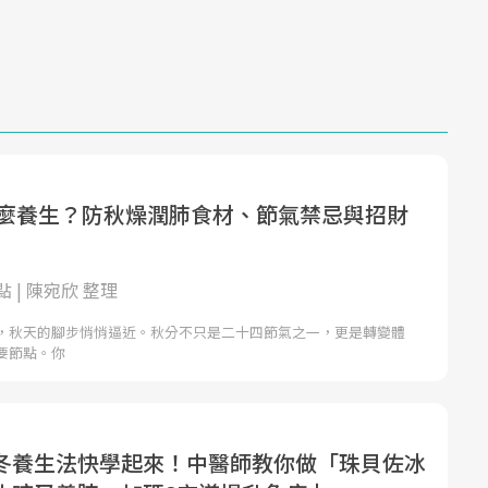
分怎麼養生？防秋燥潤肺食材、節氣禁忌與招財
 | 陳宛欣 整理
，秋天的腳步悄悄逼近。秋分不只是二十四節氣之一，更是轉變體
要節點。你
冬養生法快學起來！中醫師教你做「珠貝佐冰