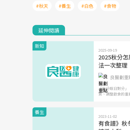
#秋天
#養生
#白色
#食物
延伸閱讀
新知
2025-09-19
2025秋
法一次整理
良醫劃重點
「秋分暝日對分」
質、調整飲食的重
養生
2023-11-02
有食譜》秋