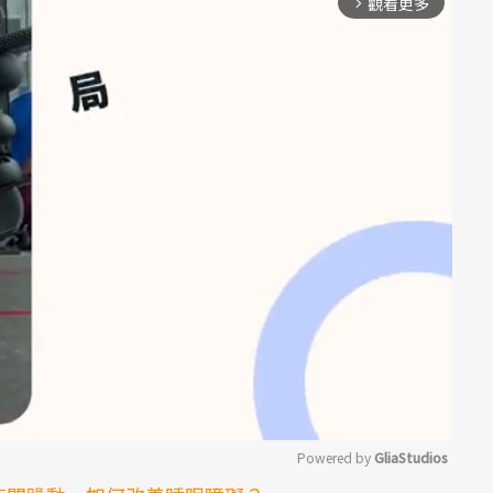
觀看更多
arrow_forward_ios
Powered by 
GliaStudios