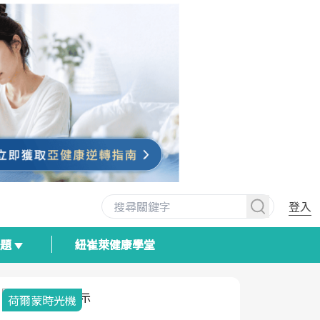
登入
專題
紐崔萊健康學堂
荷爾蒙時光機
2025健檢