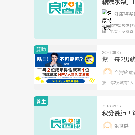
糖燉水梨」
健康特搜
秋天的空氣較為乾
嚨、氣管、支氣管
養生
2018-09-07
秋分養肺！
張世傑