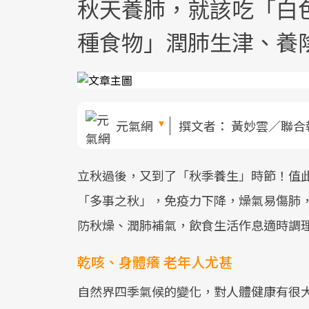
秋天養肺，就該吃「白
種食物」潤肺生津、養
元氣網
撰文者：
黃妙雲／聯合
立秋過後，又到了「秋季養生」時節！值
「多事之秋」，免疫力下降，燥氣易傷肺
防秋燥、潤肺補氣，飲食生活作息適時調
乾咳、身體癢 老年人尤甚
自然界四季氣候的變化，對人體健康有很