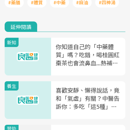
#藥膳
#體質
#中藥
#麻油
#四神湯
延伸閱讀
新知
你知道自己的「中藥體
質」嗎？吃錯，喝桂圓紅
棗茶也會流鼻血...熱補、
涼補，4大體質怎麼補？
養生
喜歡安靜、懶得說話，竟
和「氣虛」有關？中醫告
訴你：多吃「這5種」食
物，恢復好精神