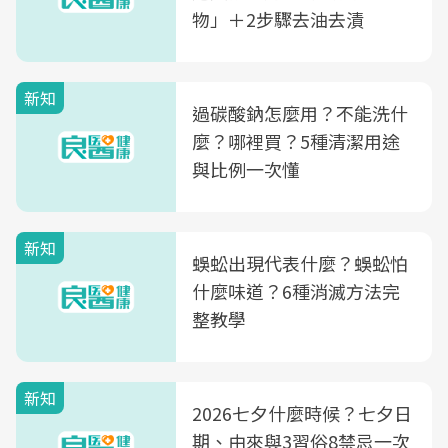
物」＋2步驟去油去漬
新知
過碳酸鈉怎麼用？不能洗什
麼？哪裡買？5種清潔用途
與比例一次懂
新知
蜈蚣出現代表什麼？蜈蚣怕
什麼味道？6種消滅方法完
整教學
新知
2026七夕什麼時候？七夕日
期、由來與3習俗8禁忌一次