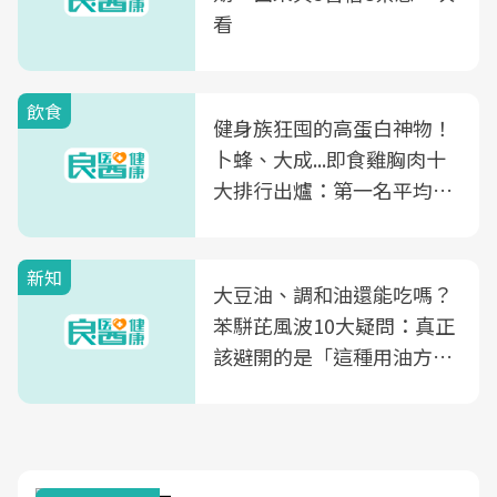
看
飲食
健身族狂囤的高蛋白神物！
卜蜂、大成...即食雞胸肉十
大排行出爐：第一名平均一
片不到50元
新知
大豆油、調和油還能吃嗎？
苯駢芘風波10大疑問：真正
該避開的是「這種用油方
式」