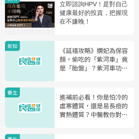
新知
《延禧攻略》嫻妃為保容
顏，偷吃的「紫河車」竟
是「胎盤」？紫河車功
效、禁忌一次解析
養生
進補前必看！你是怕冷的
虛寒體質，還是易長痘的
實熱體質？中醫教你對症
補，不怕上火失眠