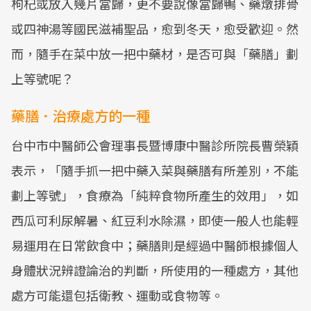
枸杞或放入幾片當歸，更不要說像當歸鴨、藥燉排骨
或四神湯等國民滋補聖品，愈到冬天，愈受歡迎。然
而，隨手在菜中放一把中藥材，是否可與「藥膳」劃
上等號呢？
藥膳．治療處方的一種
台中市中醫師公會理事長暨博康中醫診所院長曹榮穎
表示，「隨手抓一把中藥入菜與藥膳有所差別，不能
劃上等號」，食療為「純粹食物所產生的效用」，如
西瓜可利尿解暑、紅豆利水除濕，即使一般人也能輕
易運用在日常飲食中；藥膳則是經過中醫師根據個人
身體狀況辨證論治的判斷，所使用的一種處方，其他
處方可能還包括衛教、運動或食物等。