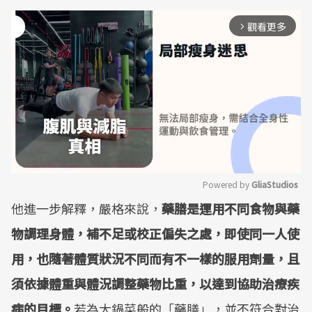
觀看更多
arrow_forward_ios
Powered by 
GliaStudios
他進一步解釋，嚴格來說，
藥膳是運用不同食物與藥
Mute
物調理身體，補不足或校正偏失之處，即使同一人使
用，也隨著體質狀況不同而有不一樣的服用劑量，且
須依據體重與體況調整藥物比重，以達到協助治療疾
病的目標。
若為大鍋菜般的「藥膳」，並不符合對治