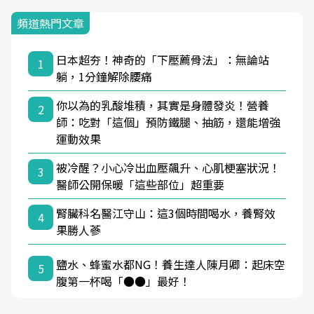
頻道熱門文章
日本超夯！神奇的「下壓薦骨法」：無論站
1
躺，1分鐘解除腰痛
你以為的乳酸堆積，其實是身體發炎！營養
2
師：吃對「這個」預防鐵腿、抽筋，還能增強
運動效果
被冷醒？小心冷出血壓飆升、心肌梗塞狀況！
3
醫師公開保暖「這些部位」超重要
腎臟科名醫江守山：這3個時間喝水，養腎效
4
果勝人蔘
鹽水、蜂蜜水都NG！養生達人陳月卿：起床空
5
腹第一杯喝「●●」最好！