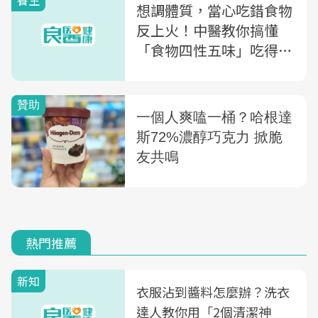
養生
想調體質，當心吃錯食物
反上火！中醫教你搞懂
「食物四性五味」吃得更
聰明、更對症
熱門推薦
新知
衣服沾到醬料怎麼辦？洗衣
達人教你用「2個清潔神