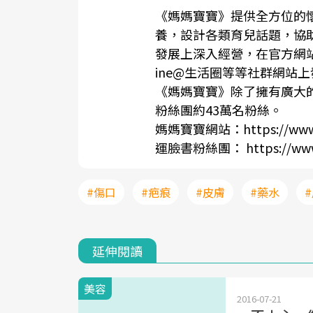
《媽媽寶寶》提供全方位的懷
養，設計各類育兒話題，協
發展上深入經營，在官方網站、Y
ine@生活圈等等社群網站
《媽媽寶寶》除了擁有廣大的
粉絲團約43萬名粉絲。
媽媽寶寶網站：https://www.
運臉書粉絲團： https://www.
#傷口
#疤痕
#皮膚
#藥水
延伸閱讀
美容
2016-07-21