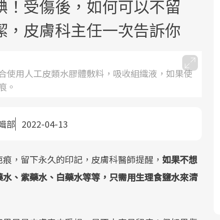
碘！受傷後，如何可以不留
潔，皮膚科主任一次告訴你
合使用人工皮類水膠體敷料，吸收組織液，如果使
痕。
面對超高齡社會的浪潮，台灣正在快速
2025年，就到良醫生活祭體驗「一站式
良醫健康網從「換季的身體變化」出
邁向「健康照護」的新時代。隨著國家
健康新生活」，從講座、體驗到運動，
發，透過醫學觀點與日常感受的對話，
政策如「健康台灣推動委員會」與「長
全面啟動你的健康革命！
建立對亞健康的認知，進而引導實際的
輯部
2022-04-13
照3.0」的推進，「預防醫學」已成全民
改善行動。
關注的核心議題。然而，健檢不只是醫
疤痕，留下永久的印記，皮膚科醫師提醒，
如果不想
療院所的服務，更是民眾了解自身健康
狀況、啟動健康管理的重要起點。
藥水、紫藥水、白藥水等等，只需用生理食鹽水來清
前往專題
前往專題
前往專題