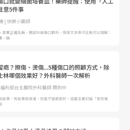
傷口就變細菌培養皿！藥師提醒：使用「人工
注意5件事
 | 快樂小藥師
，其實正確名稱，應該叫做傷口敷料，用英文來表示比較可以理解：
膚，稱
疤？擦傷、燙傷...5種傷口的照顧方式，除
士林哪個效果好？外科醫師一次解析
衛生福利部台北醫院外科醫師 周則中
段故事，有故事很浪漫，但能不留疤更好。這篇主要討論「急性傷
照