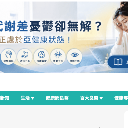
新知
生活
健康問良醫
百大良醫
健康
良醫生活祭
我與健康韌性的距離