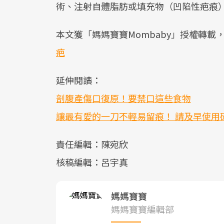
術、注射自體脂肪或填充物（凹陷性疤痕
本文獲「媽媽寶寶Mombaby」授權轉載
疤
延伸閱讀：
剖腹產傷口復原！要禁口這些食物
讓最有愛的一刀不輕易留痕！ 請及早使用
責任編輯：陳宛欣
核稿編輯：呂宇真
媽媽寶寶
媽媽寶寶編輯部