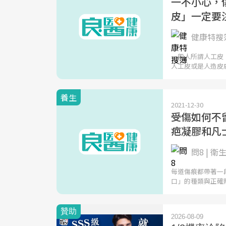
一不小心，
皮」一定要
健康特搜簿
一般人所謂人工皮
人工皮或是人造皮
養生
2021-12-30
受傷如何不留
疤凝膠和凡
問8 | 
每道傷痕都帶著一
口」的種類與正確