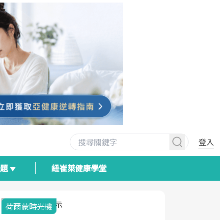
登入
專題
紐崔萊健康學堂
荷爾蒙時光機
2025健檢