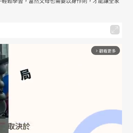
子輕鬆學習，當然父母也需要以身作則，才能讓全家
觀看更多
arrow_forward_ios