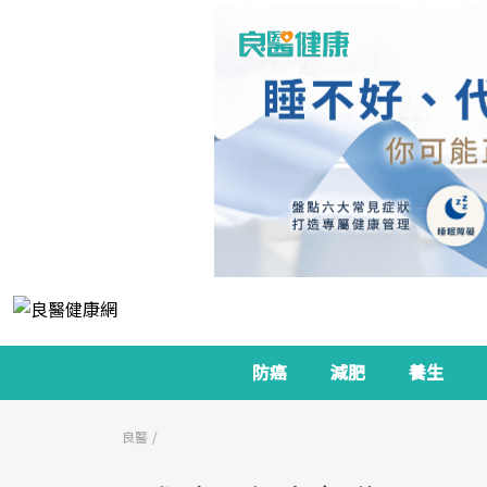
防癌
減肥
養生
良醫