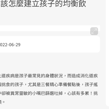
，該怎麼建立孩子的均衡飲
022-06-29
面對超高齡社會的浪潮，台灣正在快速
2025年，就到良醫生活祭體驗「一站式
良醫健康網從「換季的身體變化」出
邁向「健康照護」的新時代。隨著國家
健康新生活」，從講座、體驗到運動，
發，透過醫學觀點與日常感受的對話，
政策如「健康台灣推動委員會」與「長
全面啟動你的健康革命！
建立對亞健康的認知，進而引導實際的
照3.0」的推進，「預防醫學」已成全民
改善行動。
關注的核心議題。然而，健檢不只是醫
化道疾病是孩子最常見的身體狀況，而造成消化道疾
療院所的服務，更是民眾了解自身健康
個挑食的孩子，尤其是三餐精心準備餐點後，孩子搖
狀況、啟動健康管理的重要起點。
中卻被異常靈敏的小嘴巴篩選吐掉，心該有多累！挑
前往專題
前往專題
前往專題
順。