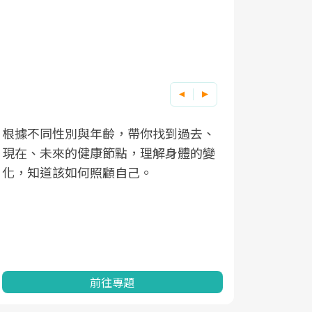
根據不同性別與年齡，帶你找到過去、
因應超高齡
現在、未來的健康節點，理解身體的變
「2025
化，知道該如何照顧自己。
康促進為目
民眾健康的
查、數據分
一起成為台
前往專題