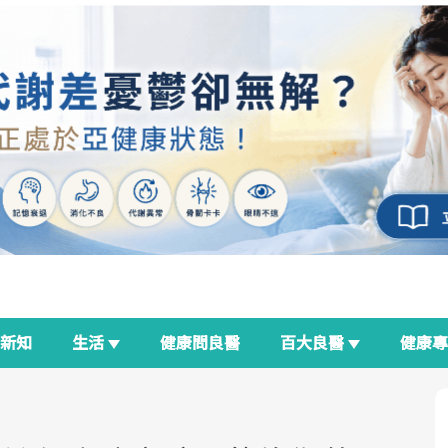
新知
生活
健康問良醫
百大良醫
健康
良醫生活祭
我與健康韌性的距離