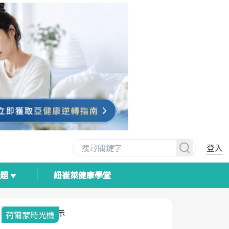
登入
專題
紐崔萊健康學堂
荷爾蒙時光機
2025健檢