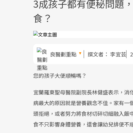
3成孩子都有便秘問題
食？
良醫劃重點
撰文者：
李宜芸
2
您的孩子大便順暢嗎？
宜蘭羅東聖母醫院副院長林健盛表示，消
病最大的原因就是營養觀念不佳。家有一
頭拒絕，或者努力將食材切碎切細融入飯
食不只影響身體營養，還會讓幼兒排便不