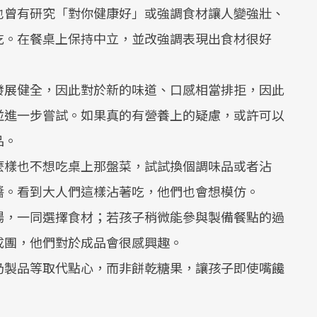
也曾有研究「對你健康好」或強調食材讓人變強壯、
吃。在餐桌上保持中立，並改強調表現出食材很好
發展健全，因此對於新的味道、口感相當排拒，因此
並進一步嘗試。如果真的有營養上的疑慮，或許可以
品。
麼樣也不想吃桌上那盤菜，試試換個調味品或者沾
醬。看到大人們這樣沾著吃，他們也會想模仿。
場，一同選擇食材；若孩子稍微能參與製備餐點的過
成團，他們對於成品會很感興趣。
奶製品等取代點心，而非餅乾糖果，讓孩子即使嘴饞