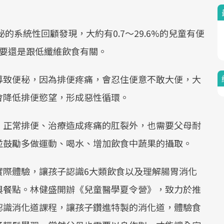
的系統性回顧發現，大約有0.7～29.6%的兒童有便
主要還是跟低纖維飲食有關。
導致便秘，因為排便疼痛，會忍住便意不敢大便，大
會降低排便慾望，形成惡性循環。
、正常排便、治療造成疼痛的肛裂外，也需要父母耐
並鼓勵多做運動、喝水、增加飲食中蔬果的攝取。
實際體驗，讓孩子認識6大類飲食以及理解腸胃消化
與餐點。林健盛開辦《兒童醫學夏令營》，致力於推
認識消化道課程，讓孩子鑽進特製的消化道，體驗食