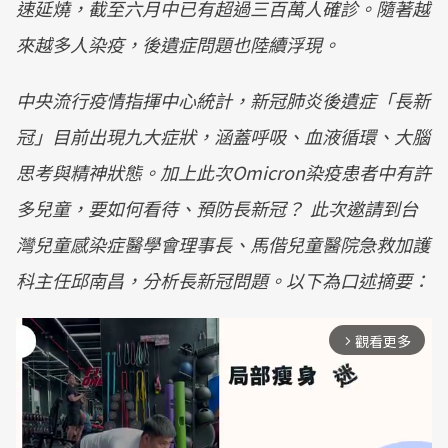
速延燒，截至六月中已有超過三百萬人確診。隨著越
來越多人染疫，後遺症問題也陸續浮現。
中央流行疫情指揮中心統計，新冠肺炎後遺症「長新
冠」目前出現九大症狀，涵蓋呼吸、血液循環、大腦
思考與精神狀態。加上此次Omicron染疫患者中有許
多兒童，要如何看待、預防長新冠？ 此次邀請到台
灣兒童感染症醫學會理事長、馬偕兒童醫院急救加護
科主任邱南昌，分析長新冠問題。以下為口述摘要：
觀看更多
arrow_forward_ios