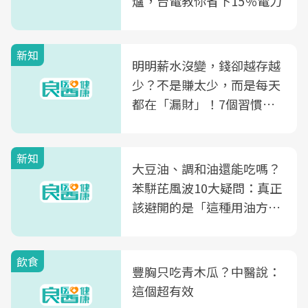
爐，台電教你省下15％電力
新知
明明薪水沒變，錢卻越存越
少？不是賺太少，而是每天
都在「漏財」！7個習慣一
次看
新知
大豆油、調和油還能吃嗎？
苯駢芘風波10大疑問：真正
該避開的是「這種用油方
式」
飲食
豐胸只吃青木瓜？中醫說：
這個超有效