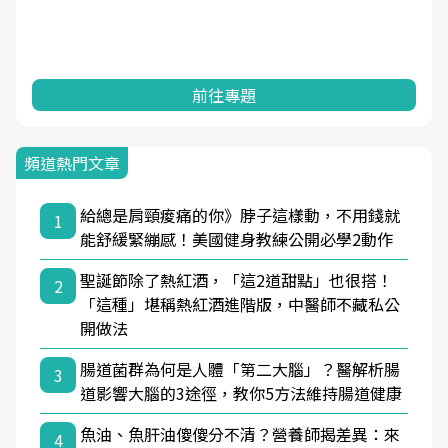
前往專題
頻道熱門文章
給總是肩頸痠痛的你》脖子這樣動，不用錢就
1
能舒緩緊繃感！美國健身教練公開必學2動作
聖誕節除了熱紅酒，「這2道甜點」也很搭！
2
「這種」堪稱熱紅酒進階版，中醫師不藏私公
開做法
腸道菌群為何是人體「第二大腦」？醫解析腸
3
道影響大腦的3途徑，教你5方法維持腸道健康
魚油、魚肝油傻傻分不清？營養師揭差異：來
4