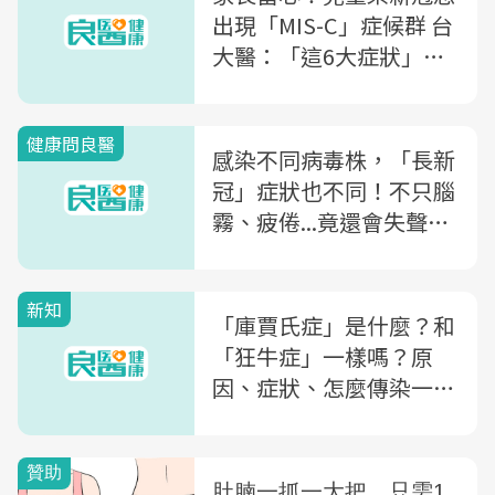
出現「MIS-C」症候群 台
大醫：「這6大症狀」是
警訊，嚴重恐休克
健康問良醫
感染不同病毒株，「長新
冠」症狀也不同！不只腦
霧、疲倦...竟還會失聲？
醫師蘇一峰：喘到無法走
路，靠吃威而鋼痊癒
新知
「庫賈氏症」是什麼？和
「狂牛症」一樣嗎？原
因、症狀、怎麼傳染一次
了解