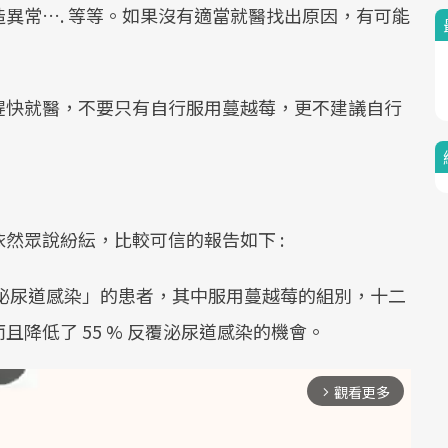
異常…. 等等。如果沒有適當就醫找出原因，有可能
趕快就醫，不要只有自行服用蔓越莓，更不建議自行
然眾說紛紜，比較可信的報告如下 :
反覆泌尿道感染」的患者，其中服用蔓越莓的組別，十二
降低了 55 % 反覆泌尿道感染的機會。
觀看更多
arrow_forward_ios