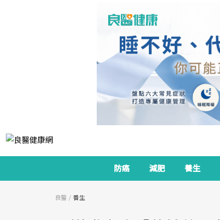
防癌
減肥
養生
良醫
養生