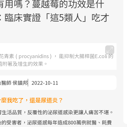
有用嗎？蔓越莓的功效是什
：臨床實證「這5類人」吃才
面對超高齡社會的浪潮，台灣正在快速
2025年，就到良醫生活祭體驗「一站式
rocyanidins ) ， 能抑制大腸桿菌E.coli 的
邁向「健康照護」的新時代。隨著國家
健康新生活」，從講座、體驗到運動，
菌附著及增生的效果。
政策如「健康台灣推動委員會」與「長
全面啟動你的健康革命！
照3.0」的推進，「預防醫學」已成全民
醫師 侯鎮邦
2022-10-11
關注的核心議題。然而，健檢不只是醫
療院所的服務，更是民眾了解自身健康
什麼我吃了，還是尿道炎？
狀況、啟動健康管理的重要起點。
響生活品質，反覆性的泌尿道感染更讓人痛苦不堪。
前往專題
前往專題
感染的受害者，泌尿道感每年造成800萬例就醫、耗費