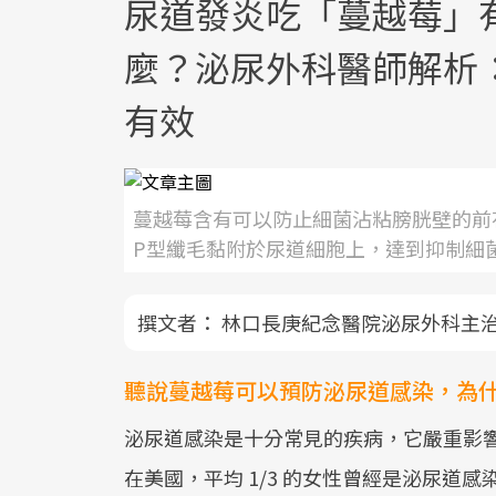
尿道發炎吃「蔓越莓」
麼？泌尿外科醫師解析
有效
蔓越莓含有可以防止細菌沾粘膀胱壁的前花青素 ( p
P型纖毛黏附於尿道細胞上，達到抑制細
撰文者：
林口長庚紀念醫院泌尿外科主治
聽說蔓越莓可以預防泌尿道感染，為
泌尿道感染是十分常見的疾病，它嚴重影
在美國，平均 1/3 的女性曾經是泌尿道