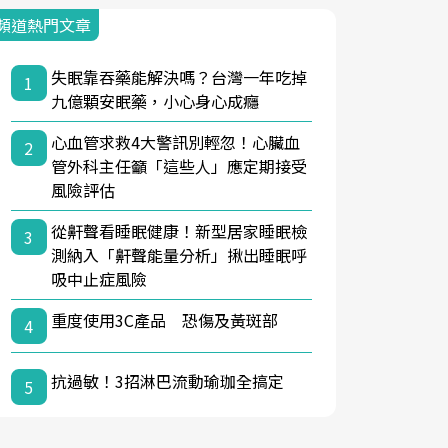
頻道熱門文章
失眠靠吞藥能解決嗎？台灣一年吃掉
1
九億顆安眠藥，小心身心成癮
心血管求救4大警訊別輕忽！心臟血
2
管外科主任籲「這些人」應定期接受
風險評估
從鼾聲看睡眠健康！新型居家睡眠檢
3
測納入「鼾聲能量分析」揪出睡眠呼
吸中止症風險
重度使用3C產品 恐傷及黃斑部
4
抗過敏！3招淋巴流動瑜珈全搞定
5