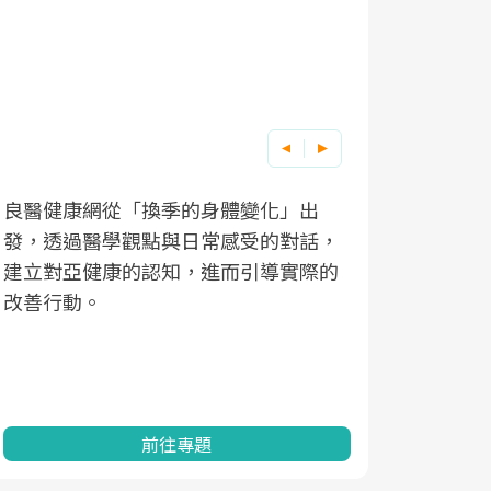
良醫健康網從「換季的身體變化」出
根據不同性
因應超高齡
發，透過醫學觀點與日常感受的對話，
現在、未來
「2025
建立對亞健康的認知，進而引導實際的
化，知道該
康促進為目
改善行動。
民眾健康的
查、數據分
一起成為台
前往專題