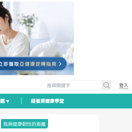
登入
專題
紐崔萊健康學堂
我與健康韌性的距離
荷爾蒙時光
2025健檢