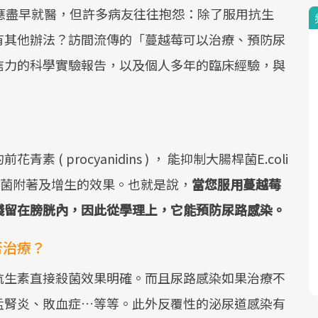
應盡早就醫，但許多病友往往抱怨：除了服用抗生
有其他辦法？訪間流傳的「蔓越莓可以治療、預防尿
信力的科學實驗報告，以及個人多年的臨床經驗，與
 procyanidins ) ， 能抑制大腸桿菌E.coli
細菌附著及增生的效果。也就是說，
當您服用蔓越莓
殘留在膀胱內，因此從學理上，它能預防尿路感染。
否治療？
抗生素直接殺菌效果明確。而且尿路感染如果治療不
盂腎炎、敗血症…等等。此外反覆性的泌尿道感染有