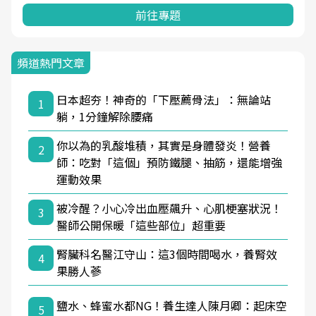
前往專題
頻道熱門文章
日本超夯！神奇的「下壓薦骨法」：無論站
1
躺，1分鐘解除腰痛
你以為的乳酸堆積，其實是身體發炎！營養
2
師：吃對「這個」預防鐵腿、抽筋，還能增強
運動效果
被冷醒？小心冷出血壓飆升、心肌梗塞狀況！
3
醫師公開保暖「這些部位」超重要
腎臟科名醫江守山：這3個時間喝水，養腎效
4
果勝人蔘
鹽水、蜂蜜水都NG！養生達人陳月卿：起床空
5