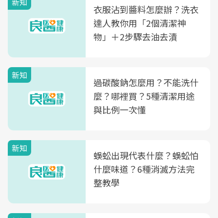
新知
衣服沾到醬料怎麼辦？洗衣
達人教你用「2個清潔神
物」＋2步驟去油去漬
新知
過碳酸鈉怎麼用？不能洗什
麼？哪裡買？5種清潔用途
與比例一次懂
新知
蜈蚣出現代表什麼？蜈蚣怕
什麼味道？6種消滅方法完
整教學