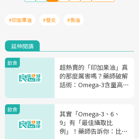
#印加果油
#發炎
#魚油
延伸閱讀
飲食
超熱賣的「印加果油」真
的那麼厲害嗎？藥師破解
話術：Omega-3含量高
於魚油，為什麼效用卻很
低？
飲食
其實「Omega-3、6、
9」有「最佳攝取比
例」！藥師告訴你：比例