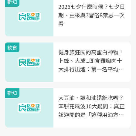
新知
2026七夕什麼時候？七夕日
期、由來與3習俗8禁忌一次
看
飲食
健身族狂囤的高蛋白神物！
卜蜂、大成...即食雞胸肉十
大排行出爐：第一名平均一
片不到50元
新知
大豆油、調和油還能吃嗎？
苯駢芘風波10大疑問：真正
該避開的是「這種用油方
式」