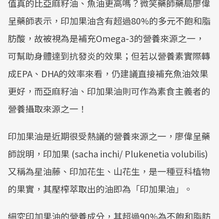
值真的比亞麻籽油、魚油更高嗎？微笑藥師藥局廖偉
呈藥師表示，印加果油含有超過80%的多元不飽和脂
肪酸，故被視為是補充Omega-3的營養來源之一，
可幫助身體達到抗發炎的效果；但若以營養素實際轉
成EPA、DHA的效率來看，仍建議直接補充魚油效果
更好，而亞麻籽油、印加果油則可作為素食主義者的
營養攝取來源之一！
印加果油是近期很受熱議的營養來源之一，廖偉呈藥
師說明，印加果 (sacha inchi/ Plukenetia volubilis)
又稱為星油藤、印加花生、山花生，是一種豆科植物
的果實，其壓榨萃取出的油即為「印加果油」。
細究印加果油的營養成分，其超過90%為不飽和脂肪