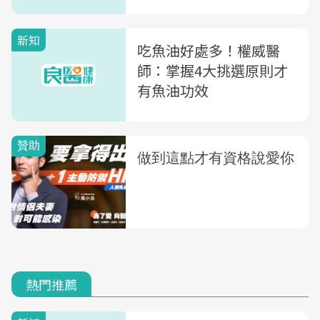
新知
吃魚油好處多！權威醫
師：掌握4大挑選原則才
有魚油功效
熱門推薦