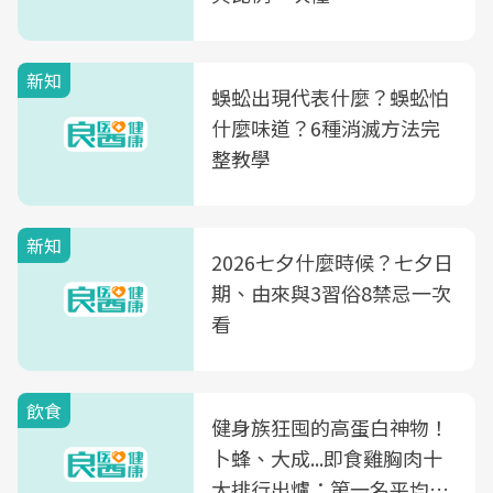
新知
蜈蚣出現代表什麼？蜈蚣怕
什麼味道？6種消滅方法完
整教學
新知
2026七夕什麼時候？七夕日
期、由來與3習俗8禁忌一次
看
飲食
健身族狂囤的高蛋白神物！
卜蜂、大成...即食雞胸肉十
大排行出爐：第一名平均一