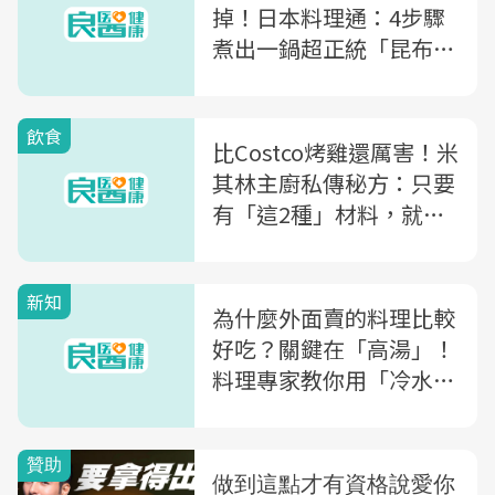
掉！日本料理通：4步驟
煮出一鍋超正統「昆布柴
魚高湯」
飲食
比Costco烤雞還厲害！米
其林主廚私傳秘方：只要
有「這2種」材料，就算
沒烤箱也能做出美味黃金
脆皮烤雞
新知
為什麼外面賣的料理比較
好吃？關鍵在「高湯」！
料理專家教你用「冷水」
這樣做，讓湯品更鮮甜～