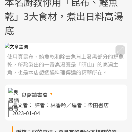
本名廚教你用「昆布、鰹魚
乾」3大食材，煮出日料高湯
底
使用真昆布、鮪魚乾和除去魚背上發黑部分的鰹魚
乾，所熬製出的一番高湯既是「晴山」的高湯主
角，也是本店想透過料理傳達的精華所在。
良醫讀書會
撰文者：
譯者：林香吟／編者：柴田書店
2023-01-04
編按：好的高湯，會具有鮮明而不搶戲的鮮