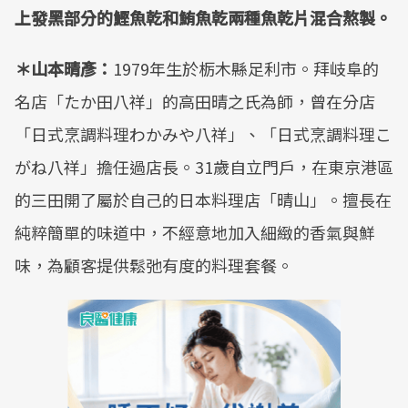
上發黑部分的鰹魚乾和鮪魚乾兩種魚乾片混合熬製。
＊山本晴彥：
1979年生於栃木縣足利市。拜岐阜的
名店「たか田八祥」的高田晴之氏為師，曾在分店
「日式烹調料理わかみや八祥」、「日式烹調料理こ
がね八祥」擔任過店長。31歲自立門戶，在東京港區
的三田開了屬於自己的日本料理店「晴山」。擅長在
純粹簡單的味道中，不經意地加入細緻的香氣與鮮
味，為顧客提供鬆弛有度的料理套餐。