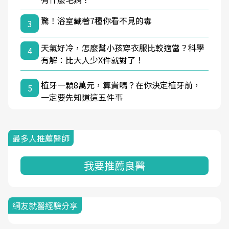
驚！浴室藏著7種你看不見的毒
3
天氣好冷，怎麼幫小孩穿衣服比較適當？科學
4
有解：比大人少X件就對了！
植牙一顆8萬元，算貴嗎？在你決定植牙前，
5
一定要先知道這五件事
最多人推薦醫師
我要推薦良醫
網友就醫經驗分享