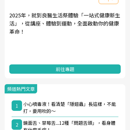
2025年，就到良醫生活祭體驗「一站式健康新生
活」，從講座、體驗到運動，全面啟動你的健康
革命！
前往專題
頻道熱門文章
小心噴毒液！看清楚「隱翅蟲」長這樣，不能
1
打，要用吹的～
鏡面舌、草莓舌...12種「問題舌頭」，看身體
2
有什麼毛病！