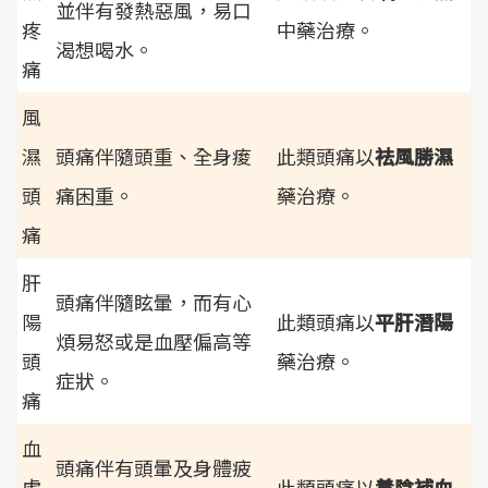
並伴有發熱惡風，易口
疼
中藥治療。
渴想喝水。
痛
風
濕
頭痛伴隨頭重、全身痠
此類頭痛以
祛風勝濕
頭
痛困重。
藥治療。
痛
肝
頭痛伴隨眩暈，而有心
陽
此類頭痛以
平肝潛陽
煩易怒或是血壓偏高等
頭
藥治療。
症狀。
痛
血
頭痛伴有頭暈及身體疲
虛
此類頭痛以
養陰補血