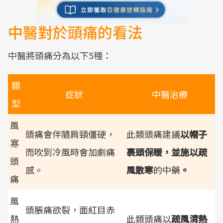
中醫對於頭痛的看法
中醫將頭痛分為以下5種：
類
症狀
中醫治療
型
風
頭痛會伴隨肩頸僵硬，
此類頭痛建議
以帽子
寒
而吹到冷風時會加劇痛
裹頭保暖，並施以疏
頭
感。
風散寒
的中藥
。
痛
風
頭脹痛欲裂，面紅目赤
熱
此類頭痛以
疏風清熱