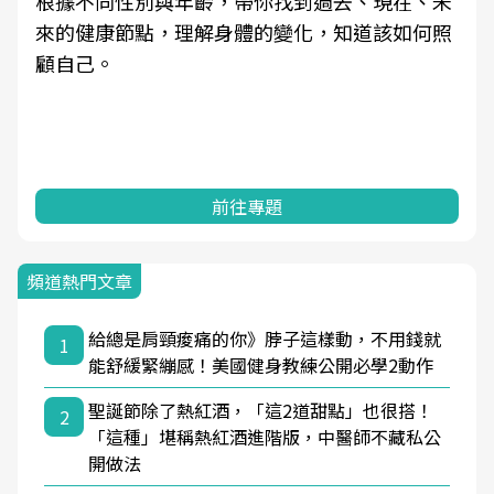
根據不同性別與年齡，帶你找到過去、現在、未
來的健康節點，理解身體的變化，知道該如何照
顧自己。
前往專題
頻道熱門文章
給總是肩頸痠痛的你》脖子這樣動，不用錢就
1
能舒緩緊繃感！美國健身教練公開必學2動作
聖誕節除了熱紅酒，「這2道甜點」也很搭！
2
「這種」堪稱熱紅酒進階版，中醫師不藏私公
開做法