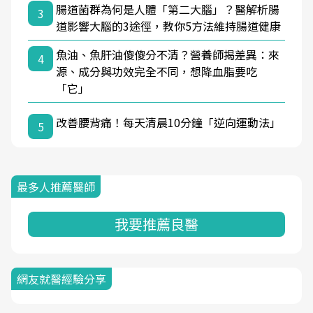
腸道菌群為何是人體「第二大腦」？醫解析腸
3
道影響大腦的3途徑，教你5方法維持腸道健康
魚油、魚肝油傻傻分不清？營養師揭差異：來
4
源、成分與功效完全不同，想降血脂要吃
「它」
改善腰背痛！每天清晨10分鐘「逆向運動法」
5
最多人推薦醫師
我要推薦良醫
網友就醫經驗分享