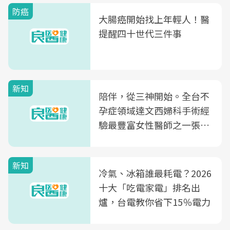
防癌
大腸癌開始找上年輕人！醫
提醒四十世代三件事
新知
陪伴，從三神開始。全台不
孕症領域達文西婦科手術經
驗最豐富女性醫師之一張永
玲領軍，打造全台首創「生
殖銀行概念形象館」，攜手
新知
光田醫院建構360度女性健
冷氣、冰箱誰最耗電？2026
康照護生態圈
十大「吃電家電」排名出
爐，台電教你省下15％電力