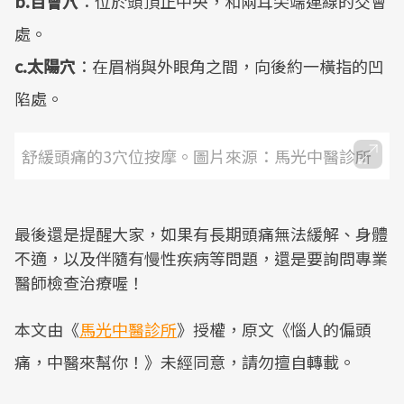
b.百會穴
：位於頭頂正中央，和兩耳尖端連線的交會
處。
c.太陽穴
：在眉梢與外眼角之間，向後約一橫指的凹
陷處。
舒緩頭痛的3穴位按摩。圖片來源：馬光中醫診所
最後還是提醒大家，如果有長期頭痛無法緩解、身體
不適，以及伴隨有慢性疾病等問題，還是要詢問專業
醫師檢查治療喔！
本文由《
馬光中醫診所
》授權，原文《惱人的偏頭
痛，中醫來幫你！》未經同意，請勿擅自轉載。