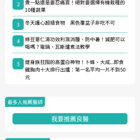
貴一點還是要忍痛買！絕對要選擇有機栽種的
2
10種蔬果
冬天護心超級食物 黑色覆盆子非吃不可
3
綠豆薏仁湯功效利濕消腫、防中暑！減肥可以
4
喝嗎？電鍋、瓦斯爐煮法教學
健身族狂囤的高蛋白神物！卜蜂、大成...即食
5
雞胸肉十大排行出爐：第一名平均一片不到50
元
最多人推薦醫師
我要推薦良醫