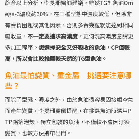
綜合以上分析，李旻珊醫師建議，雖然TG型魚油Om
ega-3濃度約30%，在三種型態中濃度較低，但除非
有吞食困難或其他因素，否則多吞幾粒就能達到相同
吸收量，
不一定要追求高濃度
，更何況高濃度意謂更
多加工程序。
想選擇安全又好吸收的魚油，CP值較
高，所以會比較推薦較天然的TG型魚油。
魚油最怕變質、重金屬 挑選要注意哪
些？
而除了型態、濃度之外，由於魚油很容易因接觸空氣
而產生變質，李旻珊醫師提醒，在挑選魚油時選用P
TP鋁箔泡殼、獨立包裝的魚油，不僅較不會因汙染
變質，也較方便攜帶出門。