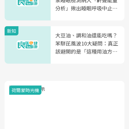
家睡眠檢測納入「鼾聲能量
分析」揪出睡眠呼吸中止症
風險
新知
大豆油、調和油還能吃嗎？
苯駢芘風波10大疑問：真正
該避開的是「這種用油方
式」
荷爾蒙時光機