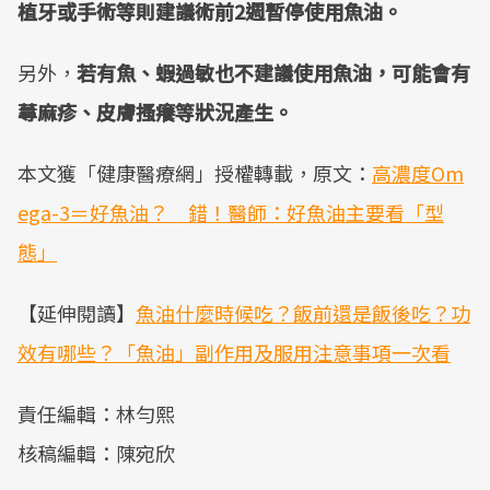
植牙或手術等則建議術前2週暫停使用魚油。
另外，
若有魚、蝦過敏也不建議使用魚油，可能會有
蕁麻疹、皮膚搔癢等狀況產生。
本文獲「健康醫療網」授權轉載，原文：
高濃度Om
ega-3＝好魚油？ 錯！醫師：好魚油主要看「型
態」
【延伸閱讀】
魚油什麼時候吃？飯前還是飯後吃？功
效有哪些？「魚油」副作用及服用注意事項一次看
責任編輯：林勻熙
核稿編輯：陳宛欣