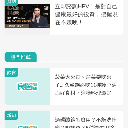
熱門推薦
飲食
菠菜大火炒、芹菜要吃葉
子....久坐族必吃11種護心活
血好食材，這樣料理最好
新知
過碳酸鈉怎麼用？不能洗什
麼？哪裡買？5種清潔用途