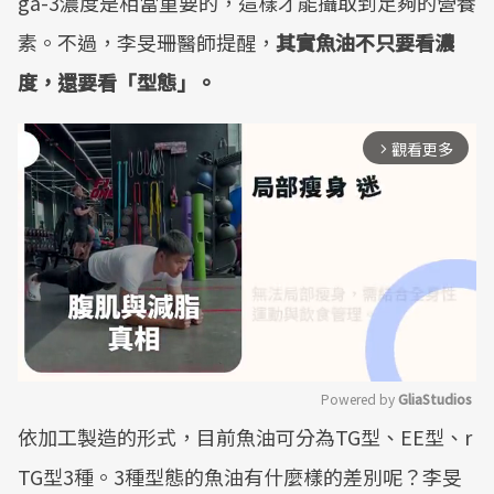
ga-3濃度是相當重要的，這樣才能攝取到足夠的營養
素。不過，李旻珊醫師提醒，
其實魚油不只要看濃
度，還要看「型態」。
觀看更多
arrow_forward_ios
Powered by 
GliaStudios
依加工製造的形式，目前魚油可分為TG型、EE型、r
Mute
TG型3種。3種型態的魚油有什麼樣的差別呢？李旻