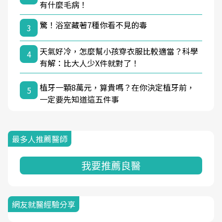
有什麼毛病！
驚！浴室藏著7種你看不見的毒
3
天氣好冷，怎麼幫小孩穿衣服比較適當？科學
4
有解：比大人少X件就對了！
植牙一顆8萬元，算貴嗎？在你決定植牙前，
5
一定要先知道這五件事
最多人推薦醫師
我要推薦良醫
網友就醫經驗分享