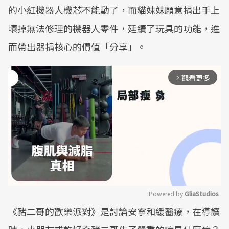
的小紅機器人機芯不能動了，而貓妹妹願意捐出手上
壞掉無法修理的機器人零件，延續了玩具的功能，進
而帶出器捐核心的價值「分享」。
觀看更多
arrow_forward_ios
Powered by 
GliaStudios
《豬二哥的歡樂派對》是討論安寧和緩醫療，在導讀
Mute