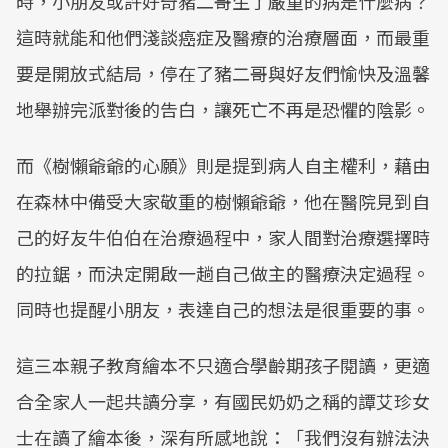
時，小朋友或許好奇豬二哥生了嚴重的病是什麼病？
這時就能和他們淺談癌症及醫療的治療層面，而最重
要是開放式結局，停在了豬二哥與好友們愉快及溫馨
地舉辦完派對後的告白，讓死亡不再是恐懼的陰影。
而《樹懶爺爺的心願》則是提到病人自主權利，藉由
在森林中備受大家敬重的樹懶爺爺，他在醫院見到自
己的好友牛伯伯在治療過程中，家人間對治療選擇時
的拉鋸，而決定開啟一趟自己做主的醫療決定過程。
同時也提醒小朋友，表達自己的想法是很重要的事。
這三本親子教育繪本不只適合學齡期孩子閱讀，更適
合全家人一起共讀分享，有國民奶奶之稱的譚艾珍女
士在讀了繪本後，深有所感地說：「我們沒有辦法決