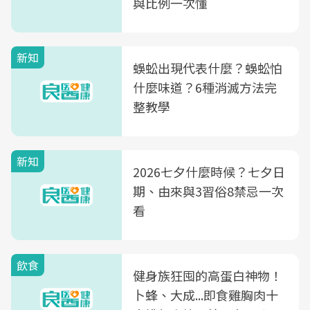
與比例一次懂
新知
蜈蚣出現代表什麼？蜈蚣怕
什麼味道？6種消滅方法完
整教學
新知
2026七夕什麼時候？七夕日
期、由來與3習俗8禁忌一次
看
飲食
健身族狂囤的高蛋白神物！
卜蜂、大成...即食雞胸肉十