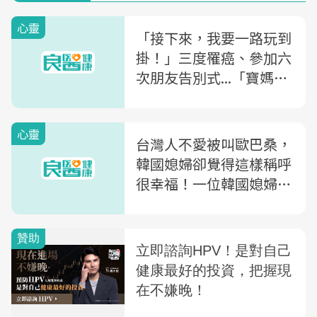
心靈
「接下來，我要一路玩到
掛！」三度罹癌、參加六
次朋友告別式...「寶媽」
坦然面對人生：沒有什麼
事情是少了我會塌下來
心靈
的！
台灣人不愛被叫歐巴桑，
韓國媳婦卻覺得這樣稱呼
很幸福！一位韓國媳婦的
體悟：歷經人生酸甜苦
辣，才能從小姐「升等」
為歐巴桑