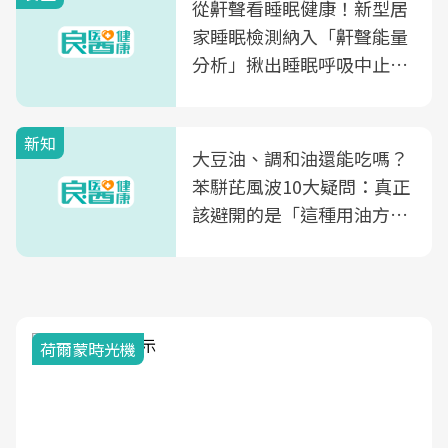
從鼾聲看睡眠健康！新型居
家睡眠檢測納入「鼾聲能量
分析」揪出睡眠呼吸中止症
風險
新知
大豆油、調和油還能吃嗎？
苯駢芘風波10大疑問：真正
該避開的是「這種用油方
式」
荷爾蒙時光機