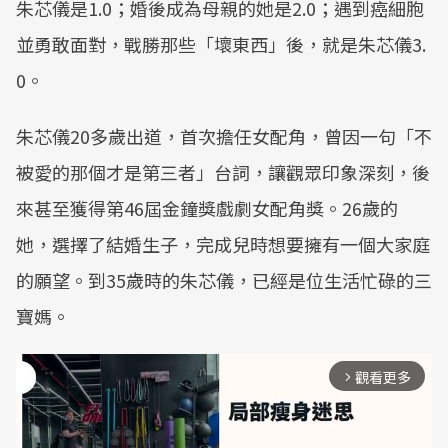
朱芯儀是1.0；婚後成為母親的她是2.0；遇到癌細胞
並勇敢面對，戰勝那些「壞東西」後，就是朱芯儀3.
0。
朱芯儀20多歲出道，首次擔任女配角，曾因一句「不
被愛的那個才是第三者」台詞，讓觀眾印象深刻，後
來甚至獲得第46屆金鐘獎戲劇女配角獎。26歲的
她，選擇了結婚生子，完成兒時想要擁有一個大家庭
的願望。到35歲時的朱芯儀，已經是位生活忙碌的三
寶媽。
觀看更多
arrow_forward_ios