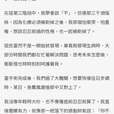
在這第三階段中，我學會說「不」。彷彿那三千煩惱
絲，因為化療必須被剃掉之後，我那個怕衝突、怕重
複，想說忍忍就過的性格，也一起被剃掉了。
這些當然不是一開始就發現，畢竟剛發現生病時，大
部分時間我們都在忙著解決問題、思考未來怎麼做，
衛斯理也時時刻刻呵護著我。
當手術完成後，我們過了大難關，想要恢復往日步調
時，某日，急驚風跟慢郎中又對上了。
我沒像年輕時大吵、也不像罹癌前忍忍就算了。我直
接鏗鏘有力，就像那一把落下的頭髮帥氣說：「你不