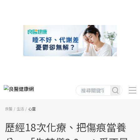
良醫
生活
心靈
歷經18次化療、把傷痕當養