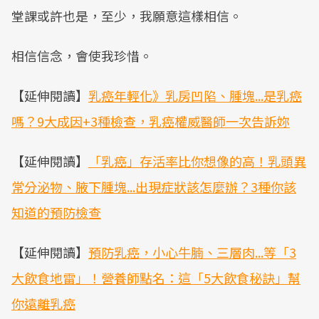
堂課或許也是，至少，我願意這樣相信。
相信信念，會使我珍惜。
【延伸閱讀】
乳癌年輕化》乳房凹陷、腫塊...是乳癌
嗎？9大成因+3種檢查，乳癌權威醫師一次告訴妳
【延伸閱讀】
「乳癌」存活率比你想像的高！乳頭異
常分泌物、腋下腫塊...出現症狀該怎麼辦？3種你該
知道的預防檢查
【延伸閱讀】
預防乳癌，小心牛腩、三層肉...等「3
大飲食地雷」！營養師點名：這「5大飲食秘訣」幫
你遠離乳癌