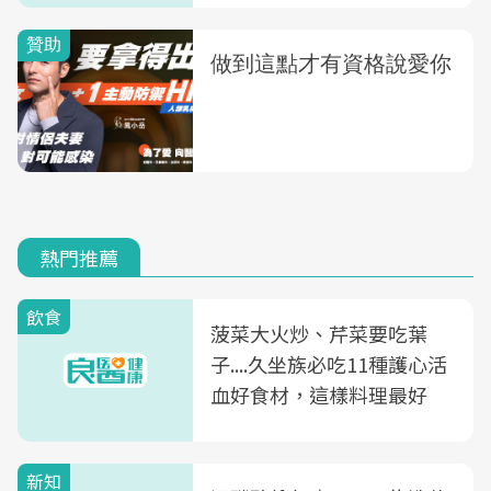
熱門推薦
飲食
菠菜大火炒、芹菜要吃葉
子....久坐族必吃11種護心活
血好食材，這樣料理最好
新知