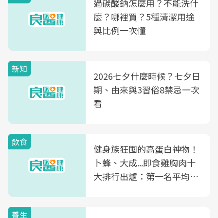
過碳酸鈉怎麼用？不能洗什
麼？哪裡買？5種清潔用途
與比例一次懂
新知
2026七夕什麼時候？七夕日
期、由來與3習俗8禁忌一次
看
飲食
健身族狂囤的高蛋白神物！
卜蜂、大成...即食雞胸肉十
大排行出爐：第一名平均一
片不到50元
養生