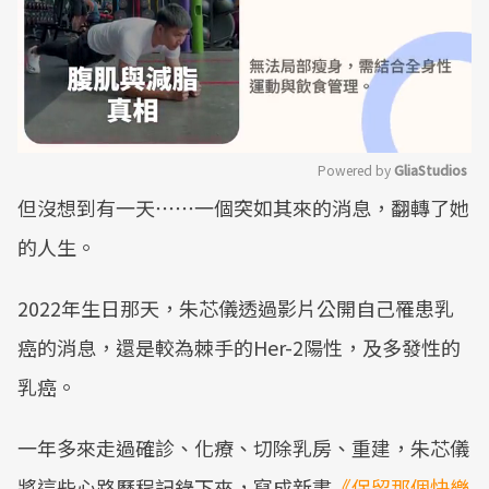
Powered by 
GliaStudios
但沒想到有一天⋯⋯一個突如其來的消息，翻轉了她
Mute
的人生。
2022年生日那天，朱芯儀透過影片公開自己罹患乳
癌的消息，還是較為棘手的Her-2陽性，及多發性的
乳癌。
一年多來走過確診、化療、切除乳房、重建，朱芯儀
將這些心路歷程記錄下來，寫成新書
《保留那個快樂