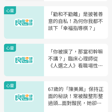
心靈
「勸和不勸離」是披著善
意的自私！為何你我都不
該下「幸福指導棋？」
心靈
「你被摸了，那當初幹嘛
不講？」臨床心理師從
《人選之人》看職場性騷
擾：朋友有狀況，你可以
說「這句話」
心靈
67歲的「陳美鳳」保持正
面的秘訣！常被酸整形整
過頭...面對酸民，她卻
說：年輕人是我的防腐劑