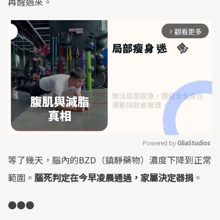
再醒過來。
觀看更多
arrow_forward_ios
Powered by 
GliaStudios
等了幾天，腦內的BZD（鎮靜藥物）濃度下降到正常
Mute
範圍。
腦死判定在今早凌晨通過，家屬決定器捐
。
●●●