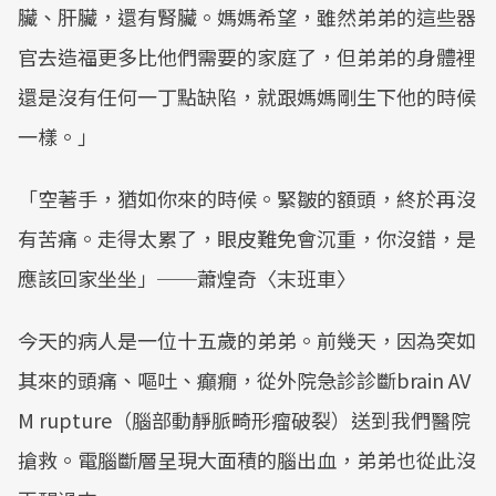
臟、肝臟，還有腎臟。媽媽希望，雖然弟弟的這些器
官去造福更多比他們需要的家庭了，但弟弟的身體裡
還是沒有任何一丁點缺陷，就跟媽媽剛生下他的時候
一樣。」
「空著手，猶如你來的時候。緊皺的額頭，終於再沒
有苦痛。走得太累了，眼皮難免會沉重，你沒錯，是
應該回家坐坐」──蕭煌奇〈末班車〉
今天的病人是一位十五歲的弟弟。前幾天，因為突如
其來的頭痛、嘔吐、癲癇，從外院急診診斷brain AV
M rupture（腦部動靜脈畸形瘤破裂）送到我們醫院
搶救。電腦斷層呈現大面積的腦出血，弟弟也從此沒