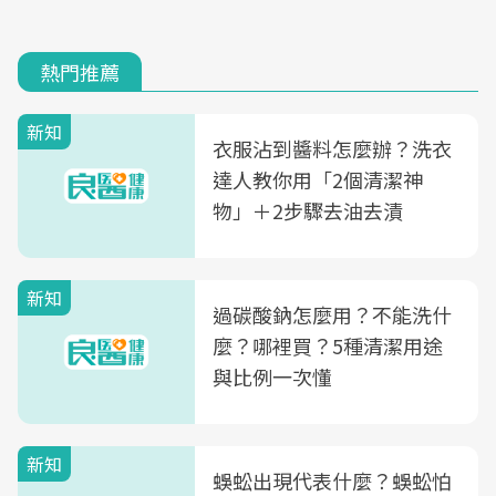
熱門推薦
新知
衣服沾到醬料怎麼辦？洗衣
達人教你用「2個清潔神
物」＋2步驟去油去漬
新知
過碳酸鈉怎麼用？不能洗什
麼？哪裡買？5種清潔用途
與比例一次懂
新知
蜈蚣出現代表什麼？蜈蚣怕