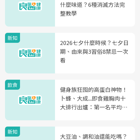
什麼味道？6種消滅方法完
整教學
新知
2026七夕什麼時候？七夕日
期、由來與3習俗8禁忌一次
看
飲食
健身族狂囤的高蛋白神物！
卜蜂、大成...即食雞胸肉十
大排行出爐：第一名平均一
片不到50元
新知
大豆油、調和油還能吃嗎？