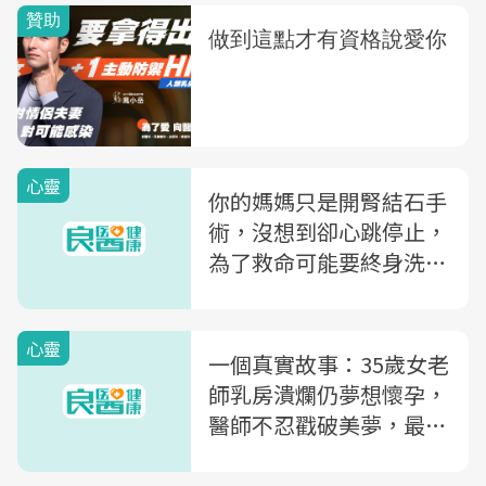
心靈
你的媽媽只是開腎結石手
術，沒想到卻心跳停止，
為了救命可能要終身洗
腎...面對醫師，你該怎麼
做？一位泌尿科醫師的親
心靈
身體悟
一個真實故事：35歲女老
師乳房潰爛仍夢想懷孕，
醫師不忍戳破美夢，最後
才發現「殘忍的溫柔」代
價有多大