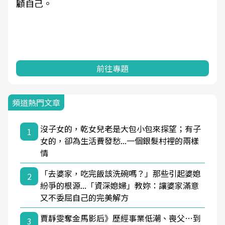
顧自己。
前往專題
頻道熱門文章
沒子女的，乾女兒老是大包小包來探望；有子
1
女的，卻為生活費發愁...一個銀髮村裡的兩樣
情
「去婆家，吃完飯該洗碗嗎？」那些引起婆媳
2
紛爭的根源...「資深媳婦」教妳：讓婆家滿意
又不委屈自己的完美解方
賈靜雯奪金馬影后》歷經事業低潮、喪父…到
3