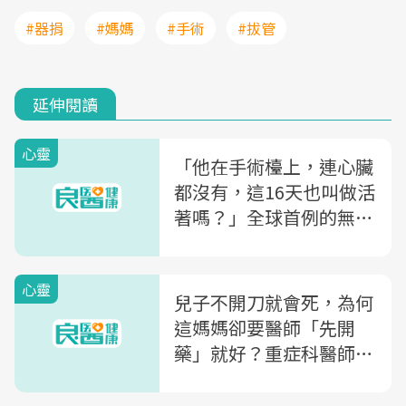
#器捐
#媽媽
#手術
#拔管
延伸閱讀
心靈
「他在手術檯上，連心臟
都沒有，這16天也叫做活
著嗎？」全球首例的無心
人，讓柯文哲開始思考：
到底什麼叫做死、什麼叫
心靈
做活？
兒子不開刀就會死，為何
這媽媽卻要醫師「先開
藥」就好？重症科醫師黃
軒：為何急救時最怕遇到
「這種家屬」