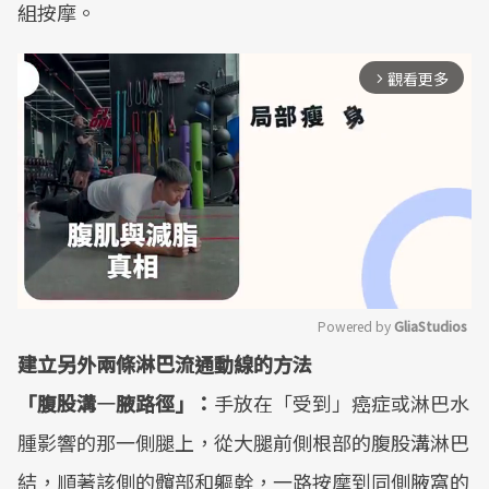
組按摩。
觀看更多
arrow_forward_ios
Powered by 
GliaStudios
建立另外兩條淋巴流通動線的方法
Mute
「腹股溝—腋路徑」：
手放在「受到」癌症或淋巴水
腫影響的那一側腿上，從大腿前側根部的腹股溝淋巴
結，順著該側的髖部和軀幹，一路按摩到同側腋窩的