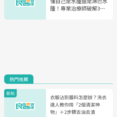
懂自己是水腫還是淋巴水
腫！專業治療師破解3迷
思：原來淋巴按摩不能排
毒
熱門推薦
新知
衣服沾到醬料怎麼辦？洗衣
達人教你用「2個清潔神
物」＋2步驟去油去漬