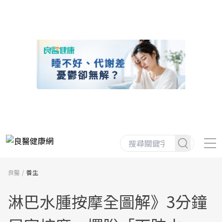
良醫
養生
淋巴水腫按摩全圖解》3分鐘