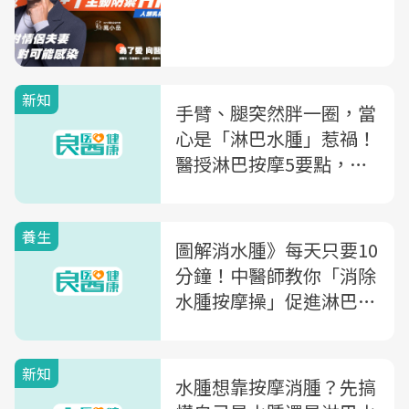
新知
手臂、腿突然胖一圈，當
心是「淋巴水腫」惹禍！
醫授淋巴按摩5要點，快
吃5大類食物促進淋巴流
動
養生
圖解消水腫》每天只要10
分鐘！中醫師教你「消除
水腫按摩操」促進淋巴循
環，跟蘿蔔腿說掰掰～
新知
水腫想靠按摩消腫？先搞