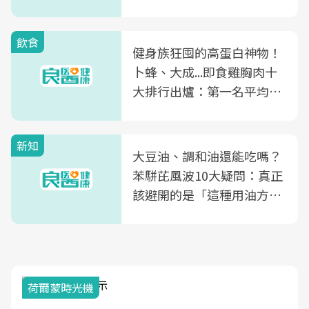
飲食
健身族狂囤的高蛋白神物！
卜蜂、大成...即食雞胸肉十
大排行出爐：第一名平均一
片不到50元
新知
大豆油、調和油還能吃嗎？
苯駢芘風波10大疑問：真正
該避開的是「這種用油方
式」
荷爾蒙時光機