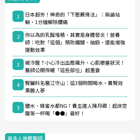
日本超夯！神奇的「下壓薦骨法」：無論站
1
躺，1分鐘解除腰痛
你以為的乳酸堆積，其實是身體發炎！營養
2
師：吃對「這個」預防鐵腿、抽筋，還能增強
運動效果
被冷醒？小心冷出血壓飆升、心肌梗塞狀況！
3
醫師公開保暖「這些部位」超重要
腎臟科名醫江守山：這3個時間喝水，養腎效
4
果勝人蔘
鹽水、蜂蜜水都NG！養生達人陳月卿：起床空
5
腹第一杯喝「●●」最好！
最多人推薦醫師