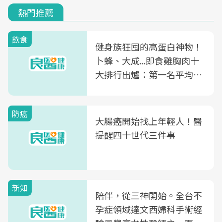
熱門推薦
飲食
健身族狂囤的高蛋白神物！
卜蜂、大成...即食雞胸肉十
大排行出爐：第一名平均一
片不到50元
防癌
大腸癌開始找上年輕人！醫
提醒四十世代三件事
新知
陪伴，從三神開始。全台不
孕症領域達文西婦科手術經