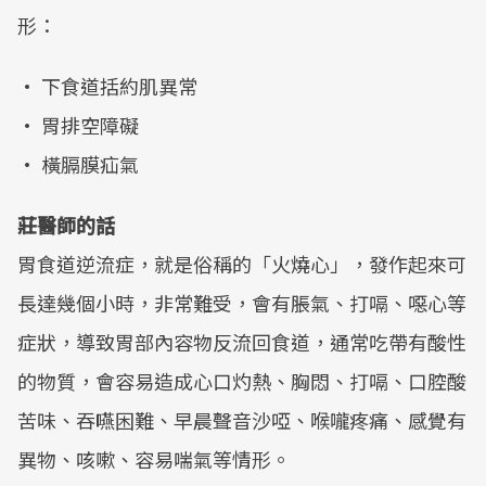
形：
• 下食道括約肌異常
• 胃排空障礙
• 橫膈膜疝氣
莊醫師的話
胃食道逆流症，就是俗稱的「火燒心」，發作起來可
長達幾個小時，非常難受，會有脹氣、打嗝、噁心等
症狀，導致胃部內容物反流回食道，通常吃帶有酸性
的物質，會容易造成心口灼熱、胸悶、打嗝、口腔酸
苦味、吞嚥困難、早晨聲音沙啞、喉嚨疼痛、感覺有
異物、咳嗽、容易喘氣等情形。