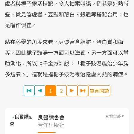
虛者與梔子靈活搭配，令人拍案叫絕。倘若是外熱尚
盛，微見陰虛者，豆豉和蔥白、銀翹等搭配合用，也
是唱作俱佳。
站在科學的角度來看，豆豉富含脂肪、蛋白質和酶
等，因此梔子豉湯一方面可以滋養，另一方面可以幫
助消化，所以《千金方》說：「梔子豉湯能治少年房
多短氣。」這就是指梔子豉湯專治陰虛內熱的病症。
1
2
單頁閱讀
查看全部
良醫讀書會
合作出版社