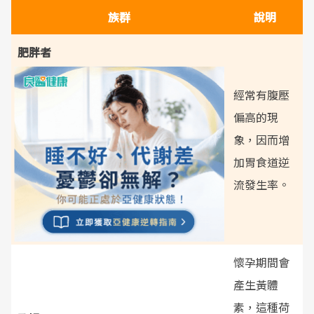
族群
說明
肥胖者
經常有腹壓
偏高的現
象，因而增
加胃食道逆
流發生率。
懷孕期間會
產生黃體
素，這種荷