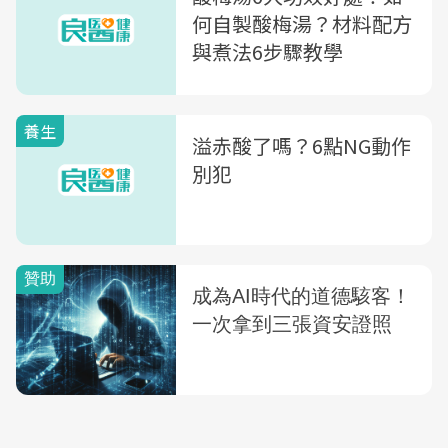
何自製酸梅湯？材料配方
與煮法6步驟教學
養生
溢赤酸了嗎？6點NG動作
別犯