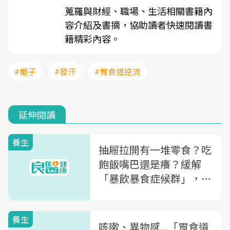
蒐羅與財經、職場、生活相關書籍內
容介紹及書摘，協助讀者快速閱讀書
籍精彩內容。
#梔子
#發汗
#胃食道逆流
延伸閱讀
養生
抽屜拉開有一堆零食？吃
飽飯嘴巴還是癢？緩解
「暴飲暴食症候群」，中
醫師教你做一碗「瀉心」
湯
養生
咳嗽、異物感...「胃食道