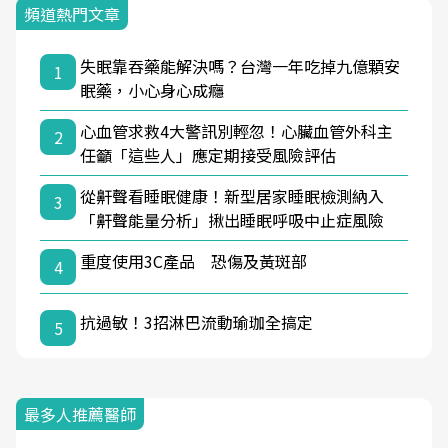
頻道熱門文章
失眠靠吞藥能解決嗎？台灣一年吃掉九億顆安
1
眠藥，小心身心成癮
心血管求救4大警訊別輕忽！心臟血管外科主
2
任籲「這些人」應定期接受風險評估
從鼾聲看睡眠健康！新型居家睡眠檢測納入
3
「鼾聲能量分析」揪出睡眠呼吸中止症風險
重度使用3C產品 恐傷及黃斑部
4
抗過敏！3招淋巴流動瑜珈全搞定
5
最多人推薦醫師