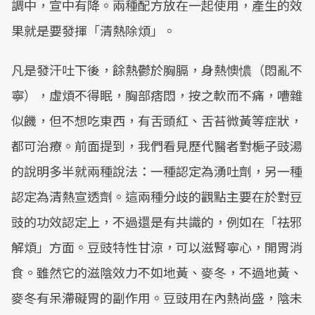
調中，宣中有降。兩種配方放在一起使用，產生的效
果就是要發揮「清熱除煩」。
凡是發汗吐下後，餘熱鬱於胸膈，身熱懊憹（悶亂不
寧），虛煩不得眠，胸部痞悶，按之軟而不痛，嘈雜
似饑，但不想吃東西，有舌頭紅、舌苔微黃等症狀，
都可治療。前面提到，我們看見歷代醫者對梔子豉湯
的說明多半就兩種說法：一種認定為湧吐劑，另一種
認定為清熱宣透劑。這兩種分歧的觀點主要在於對豆
豉的功效認定上，不過還是有共識的，例如在「祛邪
解煩」方面。豆豉特性甘涼，可以滋腎寧心，開胃消
食。雖然它的滋陰效力不如地黃、麥冬，不過地黃、
麥冬有呆滯礙胃的副作用。豆豉用在內熱尚盛，陰未