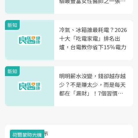
驗最豐富女性醫師之一張永
玲領軍，打造全台首創「生
殖銀行概念形象館」，攜手
新知
光田醫院建構360度女性健
冷氣、冰箱誰最耗電？2026
康照護生態圈
十大「吃電家電」排名出
爐，台電教你省下15％電力
新知
明明薪水沒變，錢卻越存越
少？不是賺太少，而是每天
都在「漏財」！7個習慣一
次看
荷爾蒙時光機