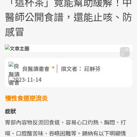
「這杯茶」竟能幫助緩解！中
醫師公開食譜，還能止咳、防
感冒
良醫讀書會
撰文者：
莊靜芬
2023-11-14
慢性食道逆流炎
症狀
胃部內容物反流回食道、容易心口灼熱、胸悶、打
嗝、口腔酸苦味、吞嚥困難等。歸納有以下明顯情