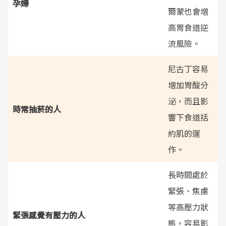
孕婦
爾蒙也會增
高胃食道逆
流風險。
尼古丁容易
增加胃酸分
泌，而且影
時常抽菸的人
響下食道括
約肌的運
作。
長時間處於
緊張、焦慮
等高壓力狀
緊張感覺有壓力的人
態，容易影