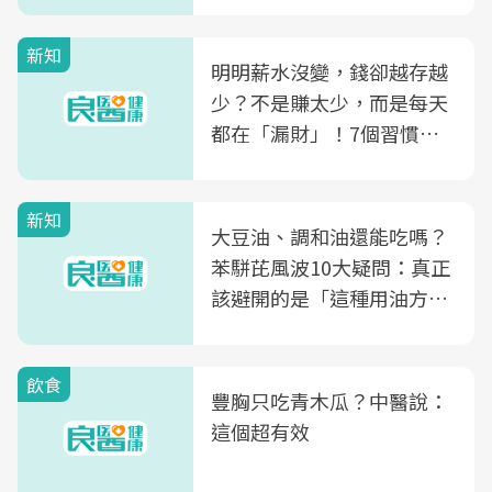
新知
明明薪水沒變，錢卻越存越
少？不是賺太少，而是每天
都在「漏財」！7個習慣一
次看
新知
大豆油、調和油還能吃嗎？
苯駢芘風波10大疑問：真正
該避開的是「這種用油方
式」
飲食
豐胸只吃青木瓜？中醫說：
這個超有效