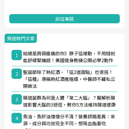
前往專題
頻道熱門文章
給總是肩頸痠痛的你》脖子這樣動，不用錢就
1
能舒緩緊繃感！美國健身教練公開必學2動作
聖誕節除了熱紅酒，「這2道甜點」也很搭！
2
「這種」堪稱熱紅酒進階版，中醫師不藏私公
開做法
腸道菌群為何是人體「第二大腦」？醫解析腸
3
道影響大腦的3途徑，教你5方法維持腸道健康
魚油、魚肝油傻傻分不清？營養師揭差異：來
4
源、成分與功效完全不同，想降血脂要吃