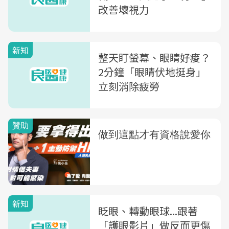
改善壞視力
新知
整天盯螢幕、眼睛好痠？
2分鐘「眼睛伏地挺身」
立刻消除疲勞
新知
眨眼、轉動眼球...跟著
「護眼影片」做反而更傷