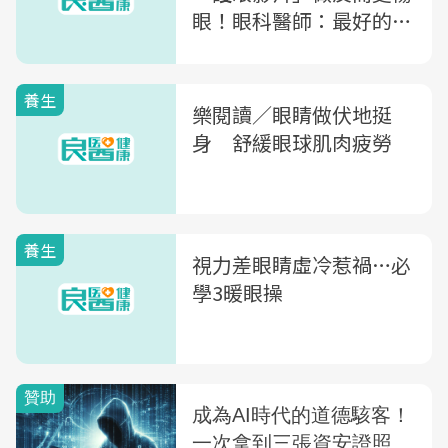
眼！眼科醫師：最好的護
眼就是閉上眼睛
養生
樂閱讀／眼睛做伏地挺
身 舒緩眼球肌肉疲勞
養生
視力差眼睛虛冷惹禍…必
學3暖眼操