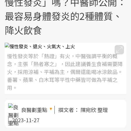
慢性發炎」嗎？中醫師公開：
最容易身體發炎的2種體質、
降火飲食
慢性發炎等於「熱證」有火，中醫強調平衡的概
念，主張「熱者寒之」，因此建議養生食補需要降
火，採用涼補、平補為主，偶爾還能喝冰涼飲品。
番薯、蘋果、白木耳等平性中藥皆可做為平補之
用。
良醫劃重點
撰文者：
陳宛欣 整理
2023-11-27