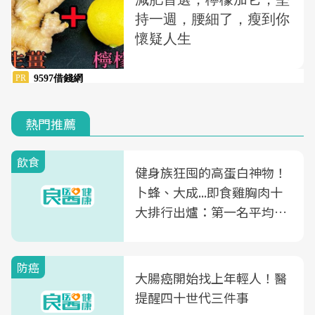
熱門推薦
飲食
健身族狂囤的高蛋白神物！
卜蜂、大成...即食雞胸肉十
大排行出爐：第一名平均一
片不到50元
防癌
大腸癌開始找上年輕人！醫
提醒四十世代三件事