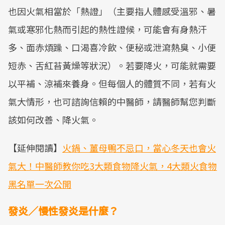
也因火氣相當於「熱證」（主要指人體感受溫邪、暑
氣或寒邪化熱而引起的熱性證候，可能會有身熱汗
多、面赤煩躁、口渴喜冷飲、便秘或泄瀉熱臭、小便
短赤、舌紅苔黃燥等狀況）。若要降火，可能就需要
以平補、涼補來養身。但每個人的體質不同，若有火
氣大情形，也可諮詢信賴的中醫師，請醫師幫您判斷
該如何改善、降火氣。
【延伸閱讀】
火鍋、薑母鴨不忌口，當心冬天也會火
氣大！中醫師教你吃3大類食物降火氣，4大類火食物
黑名單一次公開
發炎／慢性發炎是什麼？