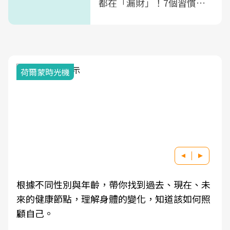
都在「漏財」！7個習慣一
次看
2025健檢服務大調查
因應超高齡社會來臨，良醫健康網推動「2025年
健檢服務大調查」，以倡議健康促進為目的，深
耕健康篩檢之於台灣民眾健康的關鍵角色，並透
過問卷調查、數據分析進行全年度報導。邀請您