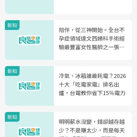
新知
陪伴，從三神開始。全台不
孕症領域達文西婦科手術經
驗最豐富女性醫師之一張永
玲領軍，打造全台首創「生
殖銀行概念形象館」，攜手
新知
光田醫院建構360度女性健
冷氣、冰箱誰最耗電？2026
康照護生態圈
十大「吃電家電」排名出
爐，台電教你省下15％電力
新知
明明薪水沒變，錢卻越存越
少？不是賺太少，而是每天