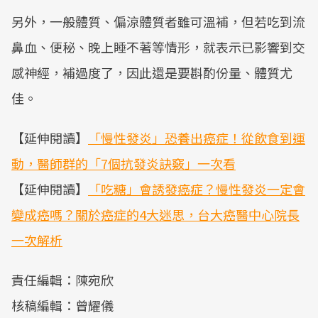
另外，一般體質、偏涼體質者雖可溫補，但若吃到流
鼻血、便秘、晚上睡不著等情形，就表示已影響到交
感神經，補過度了，因此還是要斟酌份量、體質尤
佳。
【延伸閱讀】
「慢性發炎」恐養出癌症！從飲食到運
動，醫師群的「7個抗發炎訣竅」一次看
【延伸閱讀】
「吃糖」會誘發癌症？慢性發炎一定會
變成癌嗎？關於癌症的4大迷思，台大癌醫中心院長
一次解析
責任編輯：陳宛欣
核稿編輯：曾耀儀