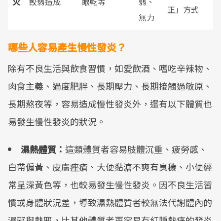
火
較弱造成
眼乾等
弱、
正」方式
無力
哪些人容易產生慢性發炎？
除有不良生活與飲食習慣，如愛飲酒、嗜吃辛辣物、
肉食主義、過度肥胖、長期壓力、長期接觸過敏原、
長期熬夜等，容易造成慢性發炎外，還有以下體質也
易發生慢性發炎的狀況。
濕熱體質：
這類體質者容易肢體沉重、疲勞感、
白帶偏黃、皮膚痤瘡、大便黏溏不爽有臭穢、小便經
常呈深黃色等，也較易發生慢性發炎。因不良生活習
慣或身體狀況差，導致濕熱體質者較無法代謝體內的
濕邪與熱邪，比其他體質者更容易有紅腫熱痛的發炎