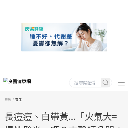
良醫
養生
長痘痘、白帶黃...「火氣大=