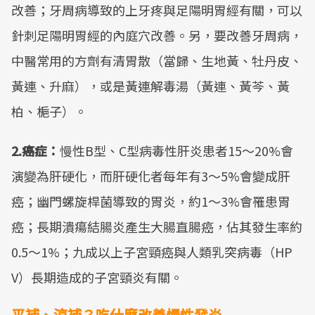
改善；牙周病導致的上牙疼與足陽明胃經有關，可以
針刺足陽明胃經的內庭穴改善。另，要改善牙周病，
中醫常用的方劑有清胃散（當歸、生地黃、牡丹皮、
黃連、升麻），或是黃連解毒湯（黃連、黃芩、黃
柏、梔子）。
2.癌症：
慢性B型、C型病毒性肝炎患者15～20%會
演變為肝硬化，而肝硬化者每年有3～5%會變成肝
癌；幽門螺旋桿菌導致的胃炎，約1～3%會罹患胃
癌；長期潰瘍結腸炎產生大腸直腸癌，佔其發生率約
0.5～1%；九成以上子宮頸癌與人類乳突病毒（HP
V）長期造成的子宮頸炎有關。
平補、涼補？吃什麼改善慢性發炎