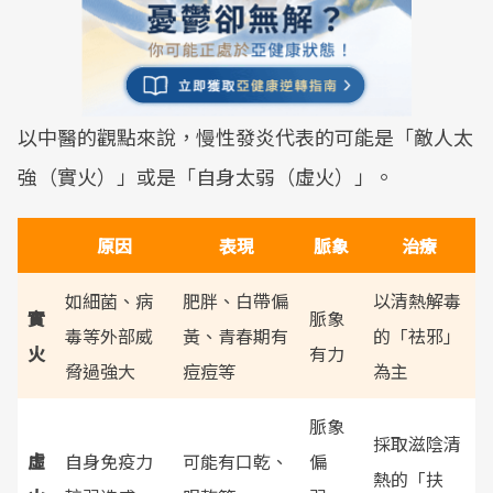
以中醫的觀點來說，慢性發炎代表的可能是「敵人太
強（實火）」或是「自身太弱（虛火）」。
原因
表現
脈象
治療
如細菌、病
肥胖、白帶偏
以清熱解毒
實
脈象
毒等外部威
黃、青春期有
的「祛邪」
火
有力
脅過強大
痘痘等
為主
脈象
採取滋陰清
虛
自身免疫力
可能有口乾、
偏
熱的「扶