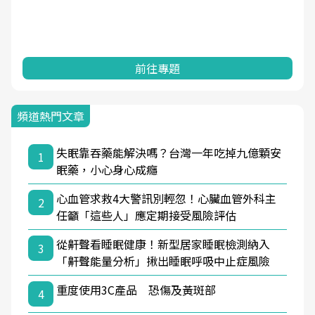
一起成為台灣健康促進的推手之一！
前往專題
頻道熱門文章
失眠靠吞藥能解決嗎？台灣一年吃掉九億顆安
1
眠藥，小心身心成癮
心血管求救4大警訊別輕忽！心臟血管外科主
2
任籲「這些人」應定期接受風險評估
從鼾聲看睡眠健康！新型居家睡眠檢測納入
3
「鼾聲能量分析」揪出睡眠呼吸中止症風險
重度使用3C產品 恐傷及黃斑部
4