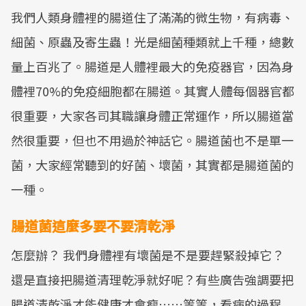
我們人類身體裡的腸道住了滿滿的微生物，有病毒、
Mute
細菌、原蟲及寄生蟲！光是細菌種類就上千種，總數
量上百兆了。腸道是人體裡最大的免疫器官，因為身
體裡70%的免疫細胞都在腸道。其實人體每個器官都
很重要，大家各司其職讓身體正常運作，所以腸道當
然很重要，但也不用過於神話它。腸道菌也不是單一
菌，大家經常聽到的好菌、壞菌，其實都是腸道菌的
一種。
腸道菌這麼多要不要清乾淨
怎麼辦？ 我們身體裡有壞菌是不是要趕緊殺掉它？
還是直接把腸道清理乾淨就好呢？有些廣告強調要把
腸道清乾淨才能健康才會瘦……等等，看病的過程