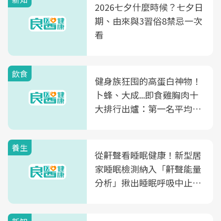
2026七夕什麼時候？七夕日
期、由來與3習俗8禁忌一次
看
飲食
健身族狂囤的高蛋白神物！
卜蜂、大成...即食雞胸肉十
大排行出爐：第一名平均一
片不到50元
養生
從鼾聲看睡眠健康！新型居
家睡眠檢測納入「鼾聲能量
分析」揪出睡眠呼吸中止症
風險