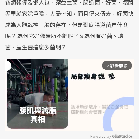
各類報導及懶人包，讓益生菌、腸道菌、好菌、壞菌
等早就家餘戶曉，人盡皆知，而且傳來傳去，好菌快
成為人體戰神一般的存在，但是到底腸道菌是什麼
呢？ 為何它好像無所不能呢？又為何有好菌、壞
菌、益生菌這麼多菌啊？
觀看更多
arrow_forward_ios
Powered by 
GliaStudios