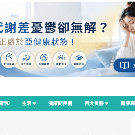
新知
生活
健康問良醫
百大良醫
健康
良醫生活祭
我與健康韌性的距離