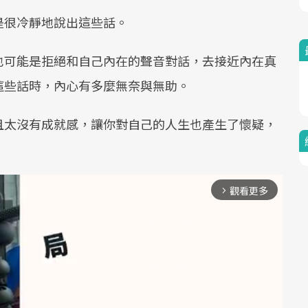
是很冷靜地說出這些話。
也可能是拒絕和自己內在的聲音對話，去接近內在真
這些話時，內心有多麼無奈與無助。
且太沒有成就感，讓你對自己的人生也產生了懷疑，
觀看更多
arrow_forward_ios