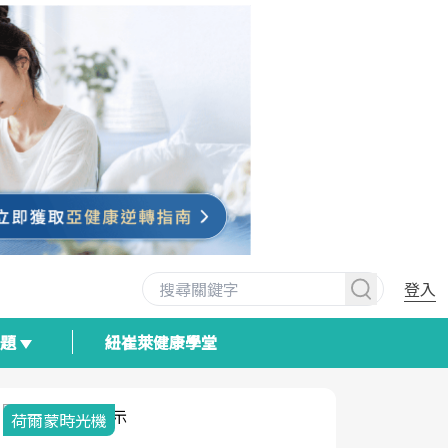
登入
專題
紐崔萊健康學堂
荷爾蒙時光機
2025健檢