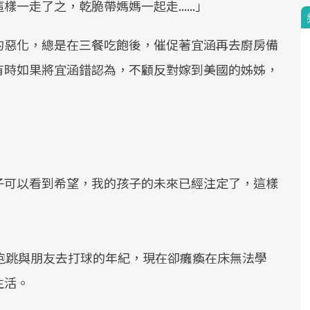
走了之，乾脆帶媽媽一起走......」
的惡化，總是在三餐吃飽後，催促著宜涵再去廚房備
有時如果將宜涵錯認為，不顧反對嫁到美國的姊姊，
子可以看到希望，我的孩子的未來已經注定了，這樣
跑跳與朋友去打球的年紀，現在卻癱瘓在床無法學
生活。