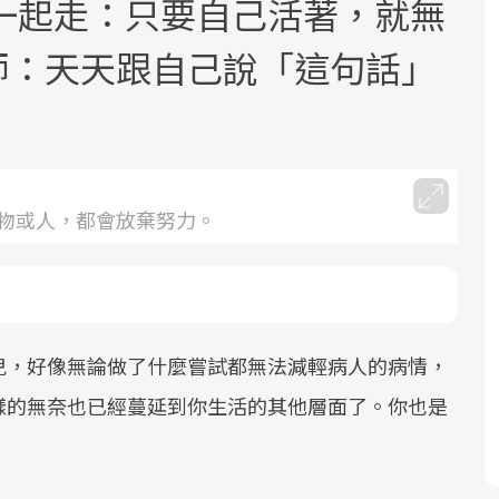
一起走：只要自己活著，就無
理師：天天跟自己說「這句話」
面對超高齡社會的浪潮，台灣正在快速
2025年，就到良醫生活祭體驗「一站式
良醫健康網從「換季的身體變化」出
物或人，都會放棄努力。
邁向「健康照護」的新時代。隨著國家
健康新生活」，從講座、體驗到運動，
發，透過醫學觀點與日常感受的對話，
政策如「健康台灣推動委員會」與「長
全面啟動你的健康革命！
建立對亞健康的認知，進而引導實際的
照3.0」的推進，「預防醫學」已成全民
改善行動。
關注的核心議題。然而，健檢不只是醫
兒，好像無論做了什麼嘗試都無法減輕病人的病情，
療院所的服務，更是民眾了解自身健康
狀況、啟動健康管理的重要起點。
樣的無奈也已經蔓延到你生活的其他層面了。你也是
前往專題
前往專題
前往專題