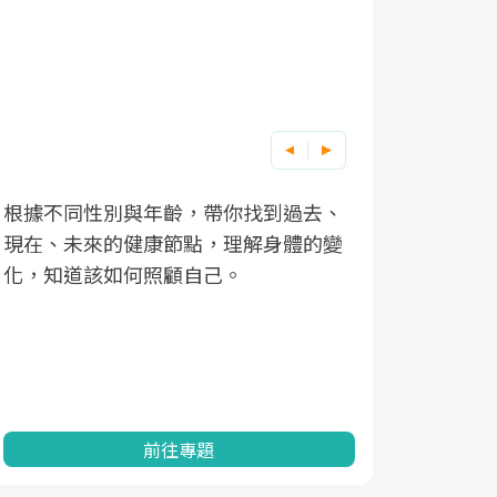
根據不同性別與年齡，帶你找到過去、
因應超高齡
現在、未來的健康節點，理解身體的變
「2025
化，知道該如何照顧自己。
康促進為目
民眾健康的
查、數據分
一起成為台
前往專題