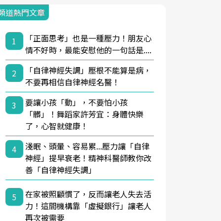
頻道熱門文章
「正面思考」也是一種壓力！朋友心
1
情不好時，最能安慰他的一句話是....
「自律神經失調」壓根不能算是病，
2
不要再相信自律神經名醫！
要讓小孩「動」，不要怕小孩
3
「髒」！舞蹈家許芳宜：身體快樂
了，心智就健康！
淺眠、頭暈、容易累...壓力讓「自律
4
神經」提早衰老！精神科醫師教你改
善「自律神經失調」
在家被照顧慣了，反而讓老人失去活
5
力！這間機構靠「虛擬銀行」讓老人
再次被需要