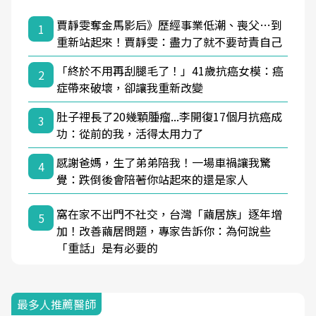
賈靜雯奪金馬影后》歷經事業低潮、喪父…到
1
重新站起來！賈靜雯：盡力了就不要苛責自己
「終於不用再刮腿毛了！」41歲抗癌女模：癌
2
症帶來破壞，卻讓我重新改變
肚子裡長了20幾顆腫瘤...李開復17個月抗癌成
3
功：從前的我，活得太用力了
感謝爸媽，生了弟弟陪我！一場車禍讓我驚
4
覺：跌倒後會陪著你站起來的還是家人
窩在家不出門不社交，台灣「繭居族」逐年增
5
加！改善繭居問題，專家告訴你：為何說些
「重話」是有必要的
最多人推薦醫師