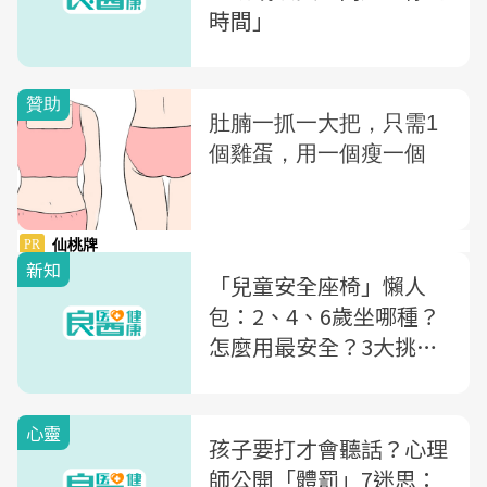
時間」
新知
「兒童安全座椅」懶人
包：2、4、6歲坐哪種？
怎麼用最安全？3大挑選
關鍵+5招不掙脫撇步，一
次搞懂
心靈
孩子要打才會聽話？心理
師公開「體罰」7迷思：