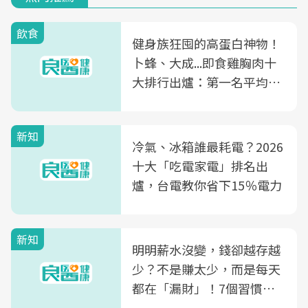
飲食
健身族狂囤的高蛋白神物！
卜蜂、大成...即食雞胸肉十
大排行出爐：第一名平均一
片不到50元
新知
冷氣、冰箱誰最耗電？2026
十大「吃電家電」排名出
爐，台電教你省下15％電力
新知
明明薪水沒變，錢卻越存越
少？不是賺太少，而是每天
都在「漏財」！7個習慣一
次看