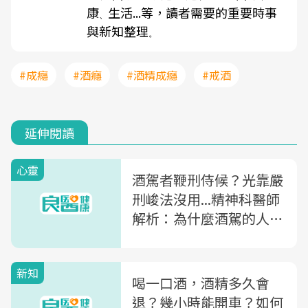
康
生活...等，讀者需要的重要時事
、
與新知整理
。
#成癮
#酒癮
#酒精成癮
#戒酒
延伸閱讀
心靈
酒駕者鞭刑侍候？光靠嚴
刑峻法沒用...精神科醫師
解析：為什麼酒駕的人罰
不怕？
新知
喝一口酒，酒精多久會
退？幾小時能開車？如何