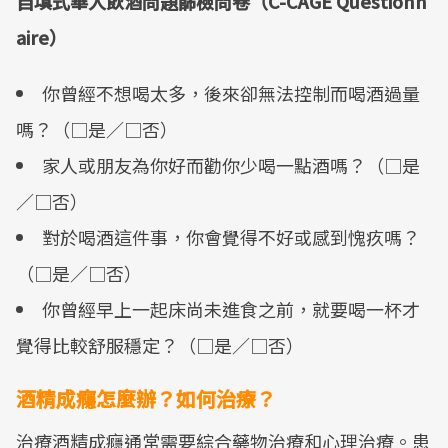
自填式華人飲酒問題篩檢問卷（C-CAGE Questionn
aire）
你曾經不想喝太多，後來卻無法控制而喝酒過量
嗎？（□是／□否）
家人或朋友為你好而勸你少喝一點酒嗎？（□是
／□否）
對於喝酒這件事，你會覺得不好或感到愧疚嗎？
（□是／□否）
你曾經早上一起床尚未進食之前，就要喝一杯才
覺得比較舒服穩定？（□是／□否）
酒精成癮怎麼辦？如何治療？
治療酒精成癮通常需要綜合藥物治療和心理治療。患