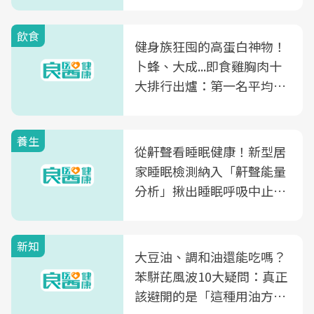
飲食
健身族狂囤的高蛋白神物！
卜蜂、大成...即食雞胸肉十
大排行出爐：第一名平均一
片不到50元
養生
從鼾聲看睡眠健康！新型居
家睡眠檢測納入「鼾聲能量
分析」揪出睡眠呼吸中止症
風險
新知
大豆油、調和油還能吃嗎？
苯駢芘風波10大疑問：真正
該避開的是「這種用油方