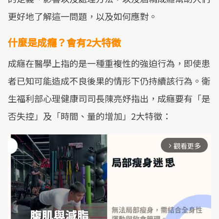
更好地了解這一問題，以及如何應對。
什麼是成癮？會有2大特徵
成癮在醫學上指的是一種重複性的強迫行為，即使患
者已知可能造成不良後果的情形下仍持續該行為。衛
生福利部心理健康司司長陳亮妤指出，成癮要有「是
否失控」及「時間、量的增加」2大特徵：
觀看更多
arrow_forward_ios