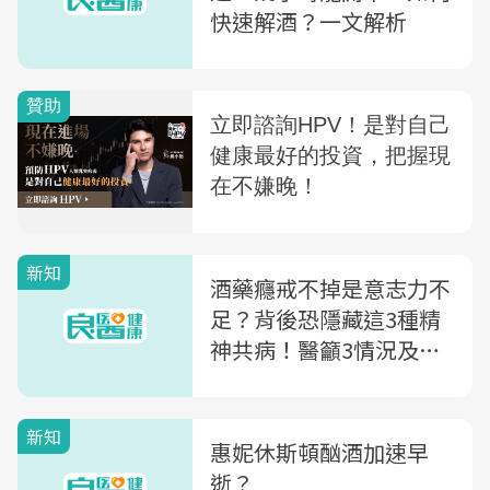
快速解酒？一文解析
新知
酒藥癮戒不掉是意志力不
足？背後恐隱藏這3種精
神共病！醫籲3情況及早
就醫評估
新知
惠妮休斯頓酗酒加速早
逝？