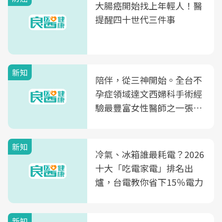
大腸癌開始找上年輕人！醫
提醒四十世代三件事
新知
陪伴，從三神開始。全台不
孕症領域達文西婦科手術經
驗最豐富女性醫師之一張永
玲領軍，打造全台首創「生
殖銀行概念形象館」，攜手
新知
光田醫院建構360度女性健
冷氣、冰箱誰最耗電？2026
康照護生態圈
十大「吃電家電」排名出
爐，台電教你省下15％電力
新知