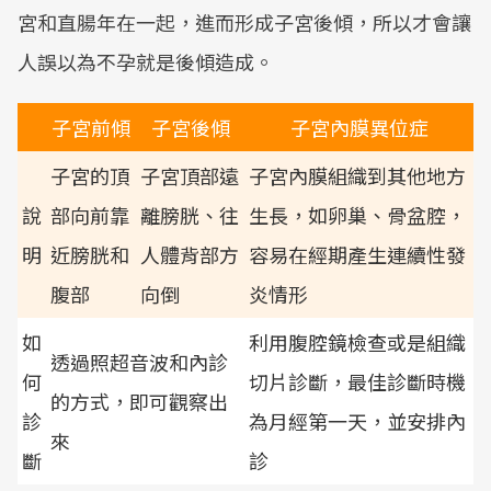
宮和直腸年在一起，進而形成子宮後傾，所以才會讓
人誤以為不孕就是後傾造成。
子宮前傾
子宮後傾
子宮內膜異位症
子宮的頂
子宮頂部遠
子宮內膜組織到其他地方
說
部向前靠
離膀胱、往
生長，如卵巢、骨盆腔，
明
近膀胱和
人體背部方
容易在經期產生連續性發
腹部
向倒
炎情形
如
利用腹腔鏡檢查或是組織
透過照超音波和內診
何
切片診斷，最佳診斷時機
的方式，即可觀察出
診
為月經第一天，並安排內
來
斷
診