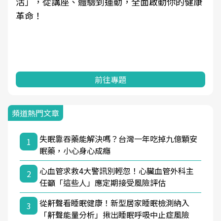
活」，從講座、體驗到運動，全面啟動你的健康
革命！
前往專題
頻道熱門文章
失眠靠吞藥能解決嗎？台灣一年吃掉九億顆安
1
眠藥，小心身心成癮
心血管求救4大警訊別輕忽！心臟血管外科主
2
任籲「這些人」應定期接受風險評估
從鼾聲看睡眠健康！新型居家睡眠檢測納入
3
「鼾聲能量分析」揪出睡眠呼吸中止症風險