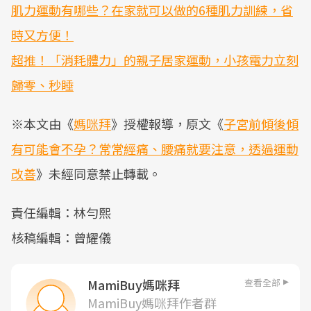
肌力運動有哪些？在家就可以做的6種肌力訓練，省
時又方便！
超推！「消耗體力」的親子居家運動，小孩電力立刻
歸零、秒睡
※本文由《
媽咪拜
》授權報導，原文《
子宮前傾後傾
有可能會不孕？常常經痛、腰痛就要注意，透過運動
改善
》未經同意禁止轉載。
責任編輯：林勻熙
核稿編輯：曾耀儀
查看全部
MamiBuy媽咪拜
MamiBuy媽咪拜作者群