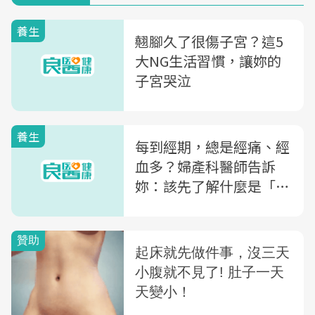
養生
翹腳久了很傷子宮？這5
大NG生活習慣，讓妳的
子宮哭泣
養生
每到經期，總是經痛、經
血多？婦產科醫師告訴
妳：該先了解什麼是「子
宮肌瘤、肌腺瘤與肌腺
症」