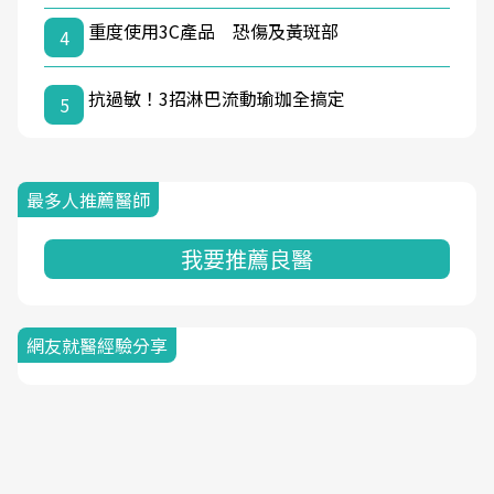
重度使用3C產品 恐傷及黃斑部
4
抗過敏！3招淋巴流動瑜珈全搞定
5
最多人推薦醫師
我要推薦良醫
網友就醫經驗分享