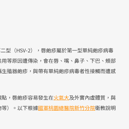
第二型（HSV-2），唇皰疹屬於第一型單純皰疹病毒
共用等原因遭傳染，會在唇、嘴、鼻子、下巴、頰部
稱生殖器皰疹，與帶有單純皰疹病毒者性接觸而遭感
觀點，唇皰疹容易發生在
火氣大
及外實內虛體質，與
物等）。以下根據
國軍桃園總醫院新竹分院
衛教說明