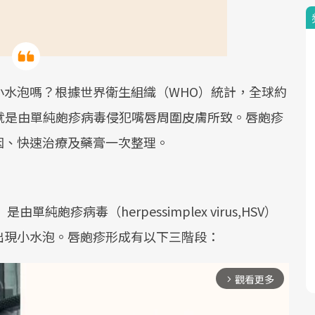
小水泡嗎？根據世界衛生組織（WHO）統計，全球約
就是由單純皰疹病毒侵犯嘴唇周圍皮膚所致。唇皰疹
因、快速治療及藥膏一次整理。
rs）是由單純皰疹病毒（herpessimplex virus,HSV）
出現小水泡。唇皰疹形成有以下三階段：
觀看更多
arrow_forward_ios