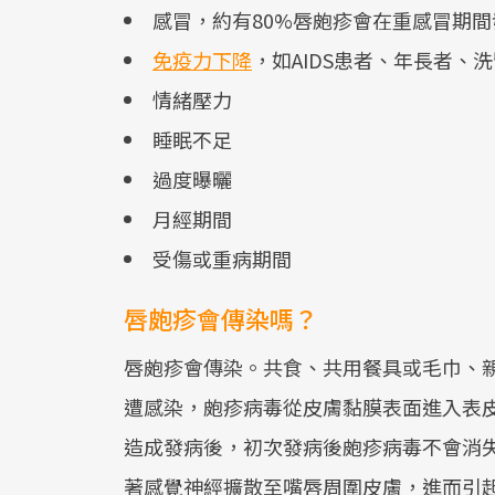
感冒，約有80%唇皰疹會在重感冒期間
免疫力下降
，如AIDS患者、年長者、
情緒壓力
睡眠不足
過度曝曬
月經期間
受傷或重病期間
唇皰疹會傳染嗎？
唇皰疹會傳染。共食、共用餐具或毛巾、
遭感染，皰疹病毒從皮膚黏膜表面進入表
造成發病後，初次發病後皰疹病毒不會消
著感覺神經擴散至嘴唇周圍皮膚，進而引