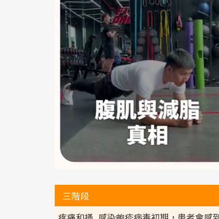
三階段
疼痛和搔
感染皰疹病毒初期，患者會感