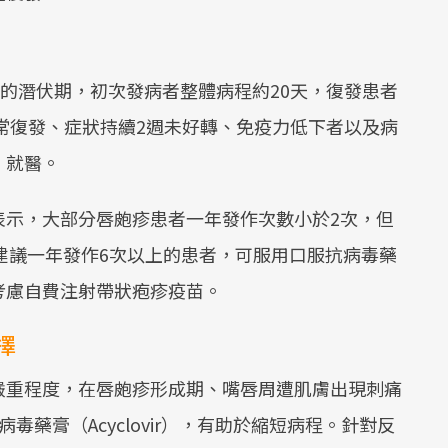
天的潛伏期，初次發病者整體病程約20天，復發患者
經常復發、症狀持續2週未好轉、免疫力低下者以及病
」就醫。
表示，大部分唇皰疹患者一年發作次數小於2次，但
，建議一年發作6次以上的患者，可服用口服抗病毒藥
考慮自費注射帶狀疱疹疫苗。
擇
嚴重程度，在唇皰疹形成期、嘴唇周遭肌膚出現刺痛
藥膏（Acyclovir），有助於縮短病程。針對反