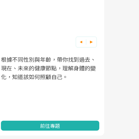
根據不同性別與年齡，帶你找到過去、
因應超高齡
現在、未來的健康節點，理解身體的變
「2025
化，知道該如何照顧自己。
康促進為目
民眾健康的
查、數據分
一起成為台
前往專題