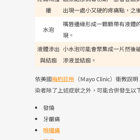
癢
出現一處小又硬的疼痛點，之
嘴唇邊緣形成一顆顆帶有液體
水泡
現。
液體滲出
小水泡可能會聚集成一片然後
與結痂
滲液並結痂。
依美國
梅約診所
（Ｍayo Clinic）
染者除了上述症狀之外，可能合併發生以下
發燒
牙齦痛
喉嚨痛