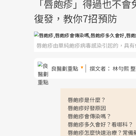
「唇皰疹」得過也不會免
復發，教你7招預防
唇皰疹由單純皰疹病毒感染引起的，具有
良醫劃重點
撰文者：
林勻熙 
唇皰疹是什麼？
唇皰疹好發原因
唇皰疹會傳染嗎？
唇皰疹多久會好？看哪科？
唇皰疹怎麼快速治療？常備