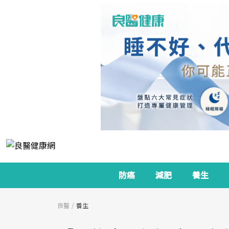
防癌
減肥
養生
良醫
養生