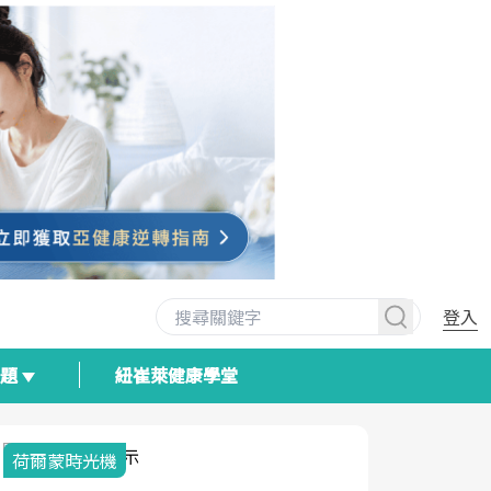
登入
專題
紐崔萊健康學堂
荷爾蒙時光機
2025健檢