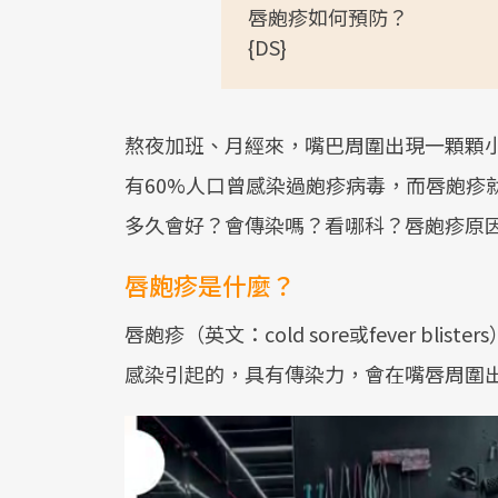
唇皰疹如何預防？
{DS}
熬夜加班、月經來，嘴巴周圍出現一顆顆
有60%人口曾感染過皰疹病毒，而唇皰疹
多久會好？會傳染嗎？看哪科？唇皰疹原
唇皰疹是什麼？
唇皰疹（英文：cold sore或fever bliste
感染引起的，具有傳染力，會在嘴唇周圍