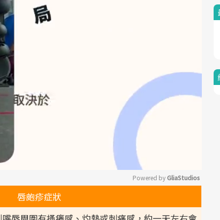
Powered by 
GliaStudios
唇皰疹症狀
Mute
到嘴唇周圍有搔癢感、灼熱或刺痛感，約一天左右會