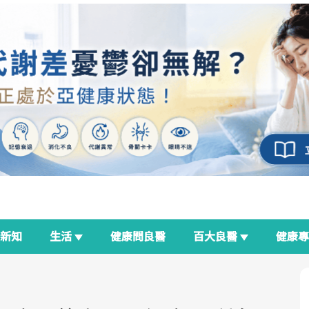
新知
生活
健康問良醫
百大良醫
健康
良醫生活祭
我與健康韌性的距離