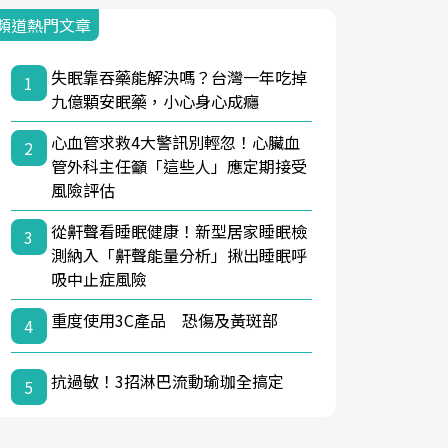
頻道熱門文章
失眠靠吞藥能解決嗎？台灣一年吃掉
1
九億顆安眠藥，小心身心成癮
心血管求救4大警訊別輕忽！心臟血
2
管外科主任籲「這些人」應定期接受
風險評估
從鼾聲看睡眠健康！新型居家睡眠檢
3
測納入「鼾聲能量分析」揪出睡眠呼
吸中止症風險
重度使用3C產品 恐傷及黃斑部
4
抗過敏！3招淋巴流動瑜珈全搞定
5