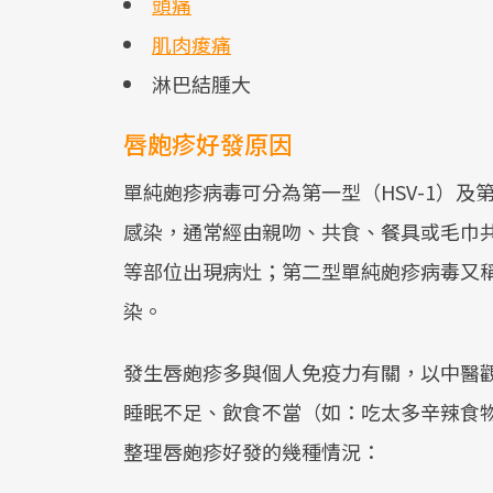
頭痛
肌肉痠痛
淋巴結腫大
唇皰疹好發原因
單純皰疹病毒可分為第一型（HSV-1）及
感染，通常經由親吻、共食、餐具或毛巾
等部位出現病灶；第二型單純皰疹病毒又
染。
發生唇皰疹多與個人免疫力有關，以中醫
睡眠不足、飲食不當（如：吃太多辛辣食
整理唇皰疹好發的幾種情況：