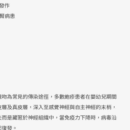
發作
洗腎病患
親吻為常見的傳染途徑，多數皰疹患者在嬰幼兒期間
皮層及真皮層，深入至感覺神經與自主神經的末梢，
失而是藏匿於神經組織中，當免疫力下降時，病毒沿
起復發。