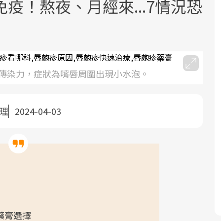
疫！熬夜、月經來...7情況恐
傳染力，症狀為嘴唇周圍出現小水泡。
面對超高齡社會的浪潮，台灣正在快速
2025年，就到良醫生活祭體驗「一站式
良醫健康網從「換季的身體變化」出
邁向「健康照護」的新時代。隨著國家
健康新生活」，從講座、體驗到運動，
發，透過醫學觀點與日常感受的對話，
整理
2024-04-03
政策如「健康台灣推動委員會」與「長
全面啟動你的健康革命！
建立對亞健康的認知，進而引導實際的
照3.0」的推進，「預防醫學」已成全民
改善行動。
關注的核心議題。然而，健檢不只是醫
療院所的服務，更是民眾了解自身健康
狀況、啟動健康管理的重要起點。
前往專題
前往專題
前往專題
藥膏選擇