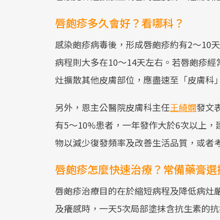
唇皰疹多久會好？看哪科？
感染皰疹病毒後，形成唇皰疹約有2～10
病程則大多在10～14天左右。若唇皰疹
灶擴散其他皮膚部位，應盡速至「皮膚科
另外，恩主公醫院皮膚科主任
王綺嫻
發文
有5～10%患者，一年發作大於6次以上
物以減少復發頻率及改善生活品質，或者
唇皰疹怎麼快速治療？常備藥膏選
唇皰疹治療目的在於縮短病程及降低病灶
及癢感時，一天5次局部塗抹含抗生素的抗病毒