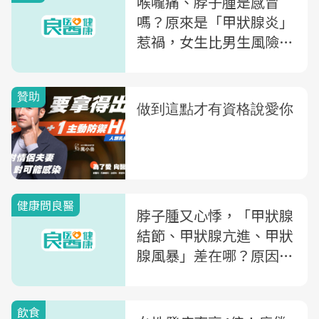
喉嚨痛、脖子腫是感冒
嗎？原來是「甲狀腺炎」
惹禍，女生比男生風險高
5~10倍！甲狀腺炎QA一
次看
健康問良醫
脖子腫又心悸，「甲狀腺
結節、甲狀腺亢進、甲狀
腺風暴」差在哪？原因、
好發族群，醫師告訴你
飲食