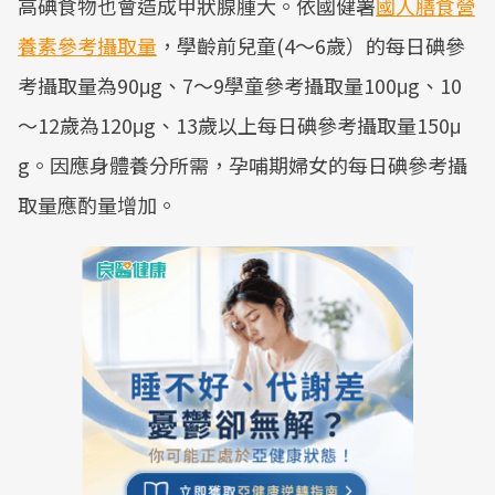
高碘食物也會造成甲狀腺腫大。依國健署
國人膳食營
養素參考攝取量
，學齡前兒童(4～6歲）的每日碘參
考攝取量為90μg、7～9學童參考攝取量100μg、10
～12歲為120μg、13歲以上每日碘參考攝取量150μ
g。因應身體養分所需，孕哺期婦女的每日碘參考攝
取量應酌量增加。