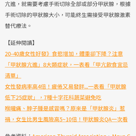
亢進，就需要考慮手術切除全部或部分甲狀腺，根據
手術切除的甲狀腺大小，可能終生需接受甲狀腺激素
替代療法。
【延伸閱讀】
20-40歲女性好發》食慾增加，體重卻下降？注意
「甲狀腺亢進」8大類症狀，一表看「甲亢飲食宜忌
清單」
女性發病率高4倍！疲倦又易發胖...一表看「甲狀腺
低下25症狀」，7種十字花科蔬菜避免吃
喉嚨痛、脖子腫是感冒嗎？原來是「甲狀腺炎」惹
禍，女生比男生風險高5~10倍！甲狀腺炎QA一次看