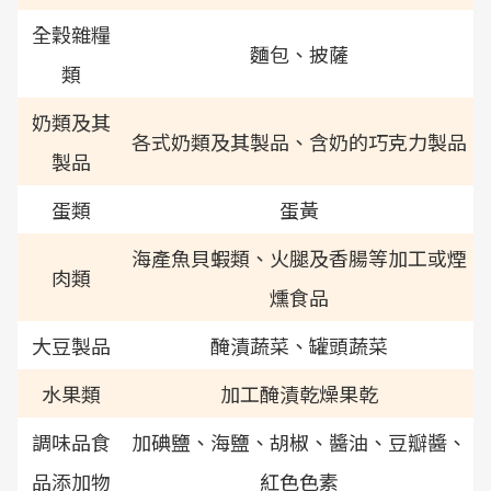
全穀雜糧
麵包、披薩
類
奶類及其
各式奶類及其製品、含奶的巧克力製品
製品
蛋類
蛋黃
海產魚貝蝦類、火腿及香腸等加工或煙
肉類
燻食品
大豆製品
醃漬蔬菜、罐頭蔬菜
水果類
加工醃漬乾燥果乾
調味品食
加碘鹽、海鹽、胡椒、醬油、豆瓣醬、
品添加物
紅色色素