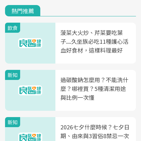
熱門推薦
飲食
菠菜大火炒、芹菜要吃葉
子....久坐族必吃11種護心活
血好食材，這樣料理最好
新知
過碳酸鈉怎麼用？不能洗什
麼？哪裡買？5種清潔用途
與比例一次懂
新知
2026七夕什麼時候？七夕日
期、由來與3習俗8禁忌一次