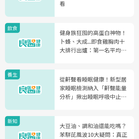
看
飲食
健身族狂囤的高蛋白神物！
卜蜂、大成...即食雞胸肉十
大排行出爐：第一名平均一
片不到50元
養生
從鼾聲看睡眠健康！新型居
家睡眠檢測納入「鼾聲能量
分析」揪出睡眠呼吸中止症
風險
新知
大豆油、調和油還能吃嗎？
苯駢芘風波10大疑問：真正