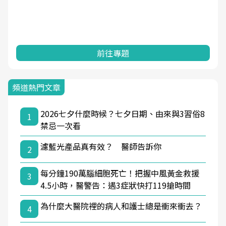
前往專題
頻道熱門文章
2026七夕什麼時候？七夕日期、由來與3習俗8
1
禁忌一次看
濾藍光產品真有效？ 醫師告訴你
2
每分鐘190萬腦細胞死亡！把握中風黃金救援
3
4.5小時，醫警告：遇3症狀快打119搶時間
為什麼大醫院裡的病人和護士總是衝來衝去？
4