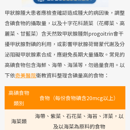
甲狀腺腫大患者應檢查確認造成腫大的病因後，調整
含碘食物的攝取量，以及十字花科蔬菜（花椰菜、高
麗菜、甘藍菜）含天然致甲狀腺腫劑progoitrin會干
擾甲狀腺對碘的利用，或影響甲狀腺荷爾蒙代謝及分
泌阻礙甲狀腺素合成，應避免長期大量攝取。常見的
高碘食物包含海鮮、海帶、海藻等，勿過量食用。以
下依
奇美醫院
衛教資料整理含碘量高的食物：
高碘食物
食物（每份食物碘含20mcg以上）
類別
海帶、紫菜、石花菜、海苔、洋菜，以
海菜類
及以海菜為原料的食物