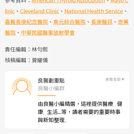
參考資料：
American Thyroid Association
、
Mayo C
linic
、
Cleveland Clinic
、
National Health Service
、
嘉義長庚紀念醫院
、
東元綜合醫院
、
長庚醫訊
、
奇美
醫院
、
中華民國醫事放射學會
責任編輯：林勻熙
核稿編輯：曾耀儀
查看全部
良醫劃重點
良醫小編群
由良醫小編精選，這裡提供醫療
健
、
康
生活...等，讀者需要的重要時事
、
與新知整理
。