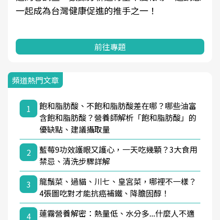
是醫療院所的服務，更是民眾了解自身健康狀
況、啟動健康管理的重要起點。
前往專題
頻道熱門文章
飽和脂肪酸、不飽和脂肪酸差在哪？哪些油富
1
含飽和脂肪酸？營養師解析「飽和脂肪酸」的
優缺點、建議攝取量
藍莓9功效護眼又護心，一天吃幾顆？3大食用
2
禁忌、清洗步驟詳解
龍鬚菜、過貓、川七、皇宮菜，哪裡不一樣？
3
4張圖吃對才能抗癌補鐵、降膽固醇！
蓮霧營養解密：熱量低、水分多...什麼人不適
4