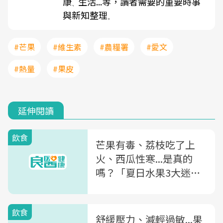
康
生活...等，讀者需要的重要時事
、
與新知整理
。
#芒果
#維生素
#農糧署
#愛文
#熱量
#果皮
延伸閱讀
飲食
芒果有毒、荔枝吃了上
火、西瓜性寒...是真的
嗎？「夏日水果3大迷
思」營養師一次破解
飲食
舒緩壓力、減輕過敏...果