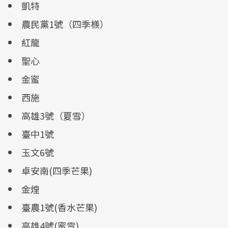
凱特
農民黨1號（四季檨）
紅龍
聖心
金蜜
西施
高雄3號（夏雪）
臺中1號
玉文6號
卓安南(四季芒果)
金煌
臺農1號(香水芒果)
高雄4號(蜜雪)