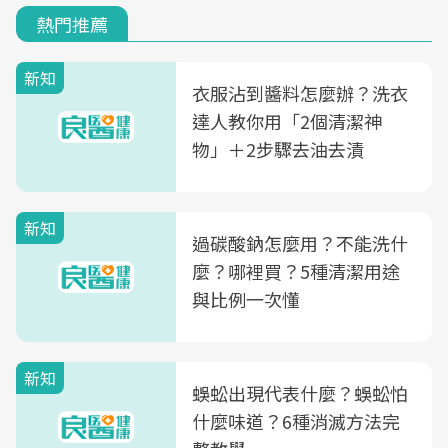
熱門推薦
新知
衣服沾到醬料怎麼辦？洗衣
達人教你用「2個清潔神
物」＋2步驟去油去漬
新知
過碳酸鈉怎麼用？不能洗什
麼？哪裡買？5種清潔用途
與比例一次懂
新知
蜈蚣出現代表什麼？蜈蚣怕
什麼味道？6種消滅方法完