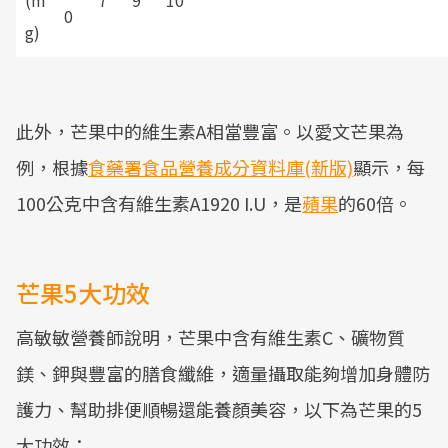
(m
7
9
10
0
g)
此外，芒果中的維生素A相當豐富。以愛文芒果為
例，根據
食藥署食品營養成分資料庫(新版)
顯示，每
100公克中含有維生素A1920 I.U，是
蘋果
的60倍。
芒果5大功效
高敏敏營養師說明，芒果中含有維生素C、礦物質
鎂、鉀與豐富的膳食纖維，適量攝取能夠增加身體防
護力、幫助排便順暢還能養顏美容，以下為芒果的5
大功效：