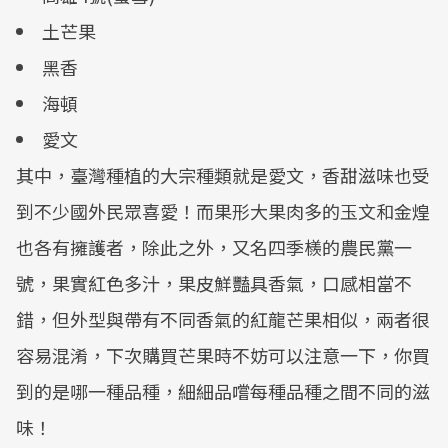
土芒果
黑香
海頓
愛文
其中，臺灣種植的大宗種類就是愛文，香甜滋味也受
到不少國外民眾喜愛！而果形大果肉多的玉文和金煌
也各有擁護者，除此之外，又名四季檨的農民黨一
號，果實紅色多汁，果皮鮮豔具香氣，口感相當不
錯，但外型與帶有不同香氣的紅龍芒果相似，兩者很
容易混淆，下次購買芒果時不妨可以注意一下，你買
到的是哪一種品種，細細品嚐每種品種之間不同的滋
味！