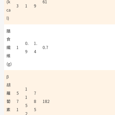
(k
61
3
1
9
ca
l)
膳
食
0.
1.
纖
1
0.7
9
4
維
(g)
β
胡
1
蘿
5
7
1
蔔
7
8
182
5
素
1
5
2