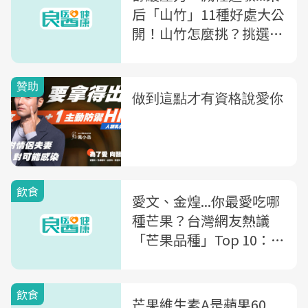
后「山竹」11種好處大公
開！山竹怎麼挑？挑選技
巧、熟度判斷一次告訴你
飲食
愛文、金煌...你最愛吃哪
種芒果？台灣網友熱議
「芒果品種」Top 10：這
款被稱為「芒果界LV」
飲食
芒果維生素A是蘋果60