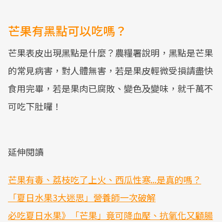
芒果有黑點可以吃嗎？
芒果表皮出現黑點是什麼？農糧署說明，黑點是芒果
的常見病害，對人體無害，若是果皮輕微受損請盡快
食用完畢，若是果肉已腐敗、變色及變味，就千萬不
可吃下肚囉！
延伸閱讀
芒果有毒、荔枝吃了上火、西瓜性寒...是真的嗎？
「夏日水果3大迷思」營養師一次破解
必吃夏日水果》「芒果」竟可降血壓、抗氧化又顧腸