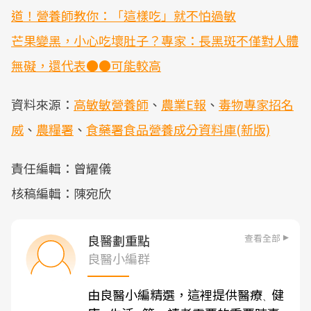
道！營養師教你：「這樣吃」就不怕過敏
芒果變黑，小心吃壞肚子？專家：長黑斑不僅對人體
無礙，還代表●●可能較高
資料來源：
高敏敏營養師
、
農業E報
、
毒物專家招名
威
、
農糧署
、
食藥署食品營養成分資料庫(新版)
責任編輯：曾耀儀
核稿編輯：陳宛欣
查看全部
良醫劃重點
良醫小編群
由良醫小編精選，這裡提供醫療
健
、