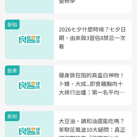
整教學
新知
2026七夕什麼時候？七夕日
期、由來與3習俗8禁忌一次
看
飲食
健身族狂囤的高蛋白神物！
卜蜂、大成...即食雞胸肉十
大排行出爐：第一名平均一
片不到50元
新知
大豆油、調和油還能吃嗎？
苯駢芘風波10大疑問：真正