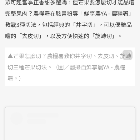
眾可趁當季正香甜多選購，但芒果要怎麼切才能品嚐
完整果肉？農糧署在臉書粉專「鮮享農YA - 農糧署」
教戰3種切法，包括經典的「井字切」，可以優雅品
嚐的「去皮切」，以及方便快速的「旋轉切」。
▲芒果怎麼切？農糧署教你井字切、去皮切、旋轉
切三種芒果切法。（圖／翻攝自鮮享農YA - 農糧
署。）