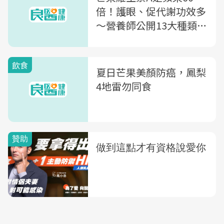
倍！護眼、促代謝功效多
～營養師公開13大種類：
熱量最低是「它」
飲食
夏日芒果美顏防癌，鳳梨
4地雷勿同食