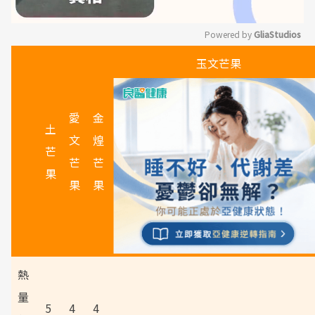
Powered by 
GliaStudios
玉文芒果
Mute
愛
金
土
文
煌
芒
芒
芒
果
果
果
熱
量
5
4
4