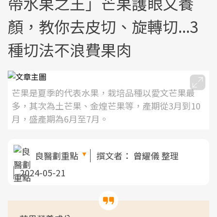
帶水果之王」芒果護眼又養
顏，教你去皮切、旋轉切...3
種切法不浪費果肉
芒果是夏季的代表水果，栽培品種以愛文芒果最
多，其次為土芒果、金煌芒果等，產期從3月到10
月，盛產期為6月至7月。
良醫劃重點
撰文者：
曾耀儀 整理
2024-05-21