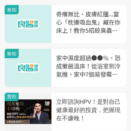
新知
奇癢無比、皮膚紅腫...當
心「枕邊吸血鬼」藏在你
床上！教你5招殺臭蟲，
超過「這溫度」才有用
新知
家中濕度超過●●％，恐
成黴菌溫床！從浴室到冷
氣機，家中7個易發霉角
落＋防霉對策一次懂