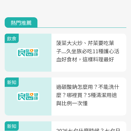
熱門推薦
飲食
菠菜大火炒、芹菜要吃葉
子....久坐族必吃11種護心活
血好食材，這樣料理最好
新知
過碳酸鈉怎麼用？不能洗什
麼？哪裡買？5種清潔用途
與比例一次懂
新知
2026七夕什麼時候？七夕日