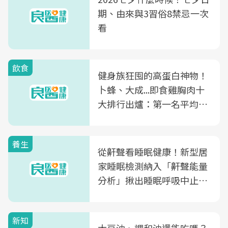
期、由來與3習俗8禁忌一次
看
飲食
健身族狂囤的高蛋白神物！
卜蜂、大成...即食雞胸肉十
大排行出爐：第一名平均一
片不到50元
養生
從鼾聲看睡眠健康！新型居
家睡眠檢測納入「鼾聲能量
分析」揪出睡眠呼吸中止症
風險
新知