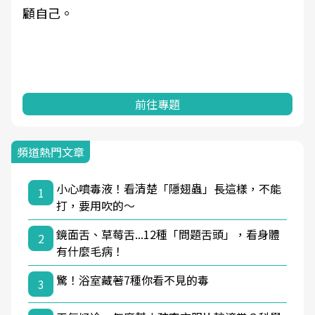
顧自己。
前往專題
頻道熱門文章
小心噴毒液！看清楚「隱翅蟲」長這樣，不能
1
打，要用吹的～
鏡面舌、草莓舌...12種「問題舌頭」，看身體
2
有什麼毛病！
驚！浴室藏著7種你看不見的毒
3