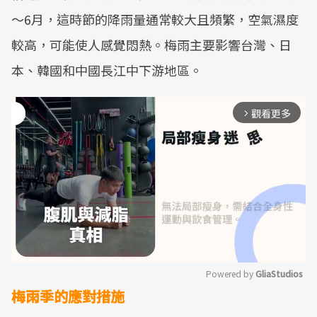
～6月，這時節的降雨量通常較大且頻繁，空氣濕度
較高，可能使人感覺悶熱。梅雨主要影響台灣、日
本、韓國和中國長江中下游地區。
觀看更多
arrow_forward_ios
Powered by 
GliaStudios
梅雨季的應對措施
Mute