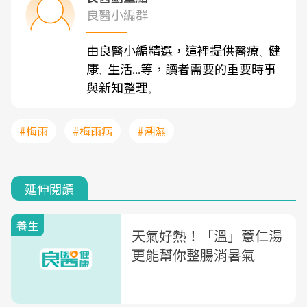
良醫小編群
由良醫小編精選，這裡提供醫療
健
、
康
生活...等，讀者需要的重要時事
、
與新知整理
。
#梅雨
#梅雨病
#潮濕
延伸閱讀
養生
天氣好熱！「溫」薏仁湯
更能幫你整腸消暑氣