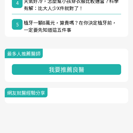
天氣好冷，怎麼幫小孩穿衣服比較適當？科學
4
有解：比大人少X件就對了！
植牙一顆8萬元，算貴嗎？在你決定植牙前，
5
一定要先知道這五件事
最多人推薦醫師
我要推薦良醫
網友就醫經驗分享