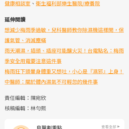
健康相談室
、
衛生福利部樂生醫院/療養院
延伸閱讀
想減少梅雨季過敏，兒科醫師教你除濕機這樣開，保
護氣管、消滅塵蟎
雨天潮濕，插頭、插座可能釀火災！台電點名：梅雨
季安全用電要注意這件事
梅雨狂下頭暈身體重又想吐，小心是『濕邪』上身！
中醫師：關於體內濕氣不可輕忽的幾件事
責任編輯：陳宛欣
核稿編輯：林勻熙
查看全部
良醫劃重點