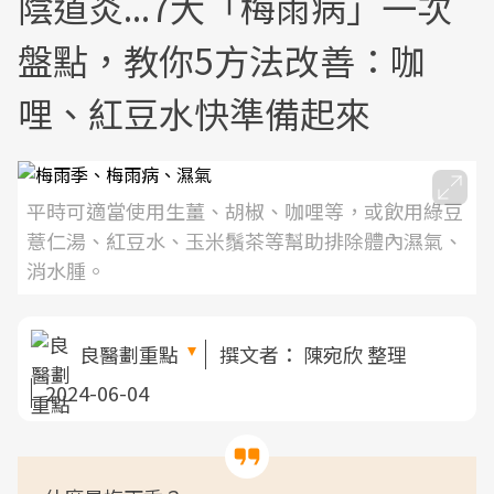
陰道炎...7大「梅雨病」一次
盤點，教你5方法改善：咖
哩、紅豆水快準備起來
平時可適當使用生薑、胡椒、咖哩等，或飲用綠豆
薏仁湯、紅豆水、玉米鬚茶等幫助排除體內濕氣、
消水腫。
良醫劃重點
撰文者：
陳宛欣 整理
2024-06-04