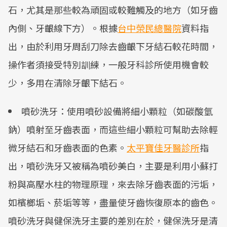
石，尤其是那些較為頑固或較難觸及的地方（如牙齒
內側、牙齦線下方）。根據
台中榮民總醫院
資料指
出，由於利用牙周刮刀除去齒齦下牙結石較花時間，
操作者須接受特別訓練，一般牙科診所使用機會較
少，多用在清除牙齦下結石。
噴砂洗牙：使用噴砂設備將細小顆粒（如碳酸氫
鈉）噴射至牙齒表面，而這些細小顆粒可幫助去除輕
微牙結石和牙齒表面的色素。
太平寶佳牙醫診所
指
出，噴砂洗牙又被稱為噴砂美白，主要是利用小蘇打
粉與高壓水柱的物理原理，來去除牙齒表面的污垢，
如檳榔垢、菸垢等等，盡量使牙齒恢復原本的齒色。
噴砂洗牙與健保洗牙主要的差別在於，健保洗牙是清