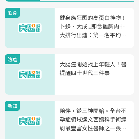
飲食
健身族狂囤的高蛋白神物！
卜蜂、大成...即食雞胸肉十
大排行出爐：第一名平均一
片不到50元
防癌
大腸癌開始找上年輕人！醫
提醒四十世代三件事
新知
陪伴，從三神開始。全台不
孕症領域達文西婦科手術經
驗最豐富女性醫師之一張永
玲領軍，打造全台首創「生