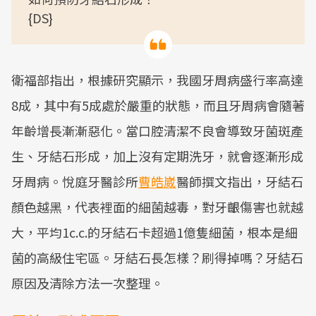
{DS}
衛福部指出，根據研究顯示，我國牙周病盛行率高達
8成，其中有5成處於嚴重的狀態，而且牙周病會隨著
年齡增長漸漸惡化。當口腔清潔不良會導致牙菌斑產
生、牙結石形成，加上沒有定期洗牙，就會逐漸形成
牙周病。悅庭牙醫診所
曹皓崴
醫師撰文指出，牙結石
顏色越黑，代表裡面的細菌越毒，對牙齦傷害也就越
大，平均1c.c.的牙結石卡超過1億隻細菌，根本是細
菌的高級住宅區。牙結石長怎樣？刷得掉嗎？牙結石
原因及清除方法一次整理。