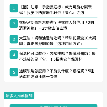
【圖】注意！手指長這樣，就有可能心臟衰
1
竭！長庚中西醫聯手教你「養心」之道
衣服沾到醬料怎麼辦？洗衣達人教你用「2個
2
清潔神物」＋2步驟去油去漬
大豆油、調和油還能吃嗎？苯駢芘風波10大疑
3
問：真正該避開的是「這種用油方式」
保溫杯可以裝茶、裝咖啡嗎？腎臟科醫師：最
4
不該裝的是「它」！5招挑安全保溫杯
過碳酸鈉怎麼用？不能洗什麼？哪裡買？5種
5
清潔用途與比例一次懂
最多人推薦醫師