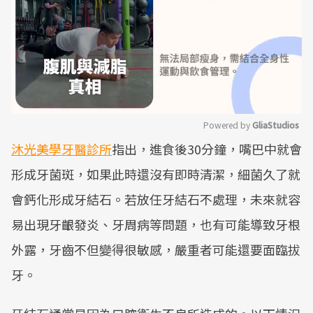
Powered by 
GliaStudios
沐光美學牙醫診所
指出，進食後30分鐘，嘴巴中就會
Mute
形成牙菌斑，如果此時還沒有即時清潔，細菌久了就
會鈣化形成牙結石。若放任牙結石不處理，未來就容
易出現牙齦發炎、牙周病等問題，也有可能導致牙根
外露，牙齒不但變得很敏感，嚴重者可能還要面臨拔
牙。