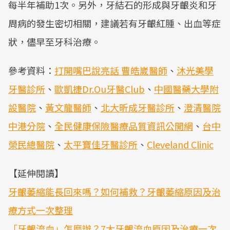
每半年補助1次。另外，牙結石的形成與牙齦炎和牙
周病的發生密切相關，建議若有牙齦紅腫、出血等症
狀，儘早至牙科治療。
參考資料：
打開嘴巴說亮話 曹皓崴醫師
、
沐光美學
牙醫診所
、
歐凱捷Dr.Ou牙醫Club
、
中國醫藥大學附
設醫院
、
黃文龍醫師
、
北大昕成牙醫診所
、
澄清醫院
中港分院
、
全民健康保險醫療品質資訊公開網
、
台中
榮民總醫院
、
太平寶佳牙醫診所
、
Cleveland Clinic
【延伸閱讀】
牙齦萎縮能長回來嗎？如何補救？牙齦萎縮原因及治
療方式一次整理
「牙齦流血」怎麼辦？7大牙齦流血原因及治療一次