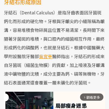
牙結石形成原因
牙結石（Dental Calculus）是指牙齒表面因牙菌斑
鈣化而形成的硬化物。牙根與牙齦尖的小縫隙稱為齦
溝，容易堆積食物碎屑且位置不易清潔，長時間下來
隨著牙菌斑的堆積，與口腔內的細菌相互作用，最終
形成鈣化的磷酸鈣，也就是牙結石。根據中國醫藥大
學附設醫院牙醫部
吳宜亭
醫師指出，牙結石的形成來
自牙菌斑（細菌生物膜）的貢獻，加上唾液及牙齦溝
液中礦物鹽的沈積，成分主要為鈣、磷等無機物，牙
結石表面通常還會覆蓋一層未礦化的牙菌斑。
觀看更多
arrow_forward_ios