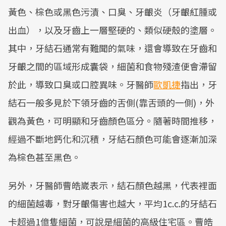
黃色、棕色或黑色污漬、口臭、牙齦炎（牙齦紅腫或
出血），以及牙齒上一層堅硬的、類似硬殼的塗層。
其中，牙結石通常有難聞的氣味，還會導致在牙齒和
牙齦之間的區域形成囊袋，細菌和食物殘渣便會滯留
於此，導致口臭或口腔異味。牙醫師
歐凱捷
指出，牙
結石一般多見於下領牙齒的舌側(靠舌頭的一側)，外
觀為黃色，可明顯和牙齒顏色區分。隨著時間推移，
經過不斷地鈣化和沉積，牙結石顏色可能會逐漸加深
為棕色甚至黑色。
另外，牙醫師曹皓崴表示，結石顏色越黑，代表裡面
的細菌越毒，對牙齦傷害也越大，平均1c.c.的牙結石
卡超過1億隻細菌，可說是細菌的高級住宅區。曹皓