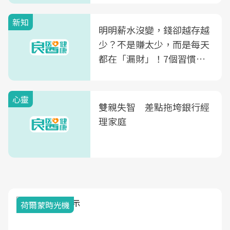
殖銀行概念形象館」，攜手
新知
光田醫院建構360度女性健
明明薪水沒變，錢卻越存越
康照護生態圈
少？不是賺太少，而是每天
都在「漏財」！7個習慣一
次看
心靈
雙親失智 差點拖垮銀行經
理家庭
荷爾蒙時光機