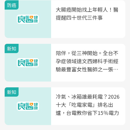
防癌
大腸癌開始找上年輕人！醫
提醒四十世代三件事
新知
陪伴，從三神開始。全台不
孕症領域達文西婦科手術經
驗最豐富女性醫師之一張永
玲領軍，打造全台首創「生
殖銀行概念形象館」，攜手
新知
光田醫院建構360度女性健
冷氣、冰箱誰最耗電？2026
康照護生態圈
十大「吃電家電」排名出
爐，台電教你省下15％電力