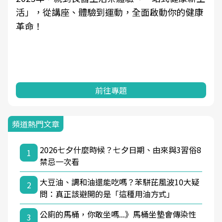
活」，從講座、體驗到運動，全面啟動你的健康
革命！
前往專題
頻道熱門文章
2026七夕什麼時候？七夕日期、由來與3習俗8
1
禁忌一次看
大豆油、調和油還能吃嗎？苯駢芘風波10大疑
2
問：真正該避開的是「這種用油方式」
公廁的馬桶，你敢坐嗎...》馬桶坐墊會傳染性
3